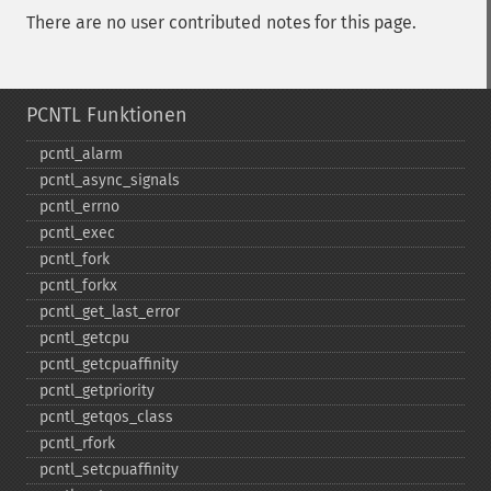
There are no user contributed notes for this page.
PCNTL Funktionen
pcntl_​alarm
pcntl_​async_​signals
pcntl_​errno
pcntl_​exec
pcntl_​fork
pcntl_​forkx
pcntl_​get_​last_​error
pcntl_​getcpu
pcntl_​getcpuaffinity
pcntl_​getpriority
pcntl_​getqos_​class
pcntl_​rfork
pcntl_​setcpuaffinity