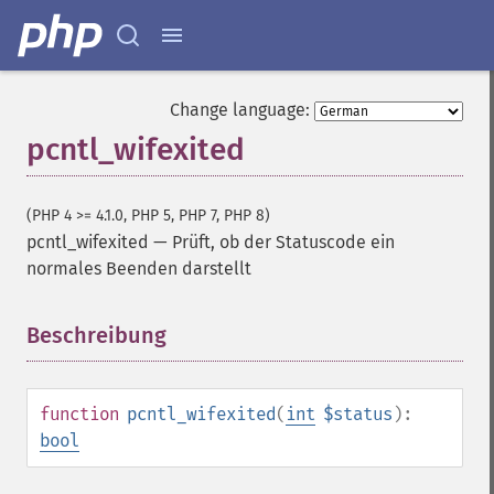
Change language:
pcntl_wifexited
(PHP 4 >= 4.1.0, PHP 5, PHP 7, PHP 8)
pcntl_wifexited
—
Prüft, ob der Statuscode ein
normales Beenden darstellt
Beschreibung
¶
function
pcntl_wifexited
(
int
$status
):
bool