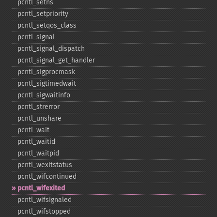
pcntl_​setns
pcntl_​setpriority
pcntl_​setqos_​class
pcntl_​signal
pcntl_​signal_​dispatch
pcntl_​signal_​get_​handler
pcntl_​sigprocmask
pcntl_​sigtimedwait
pcntl_​sigwaitinfo
pcntl_​strerror
pcntl_​unshare
pcntl_​wait
pcntl_​waitid
pcntl_​waitpid
pcntl_​wexitstatus
pcntl_​wifcontinued
pcntl_​wifexited
pcntl_​wifsignaled
pcntl_​wifstopped