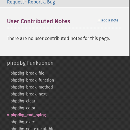
Request
•
Report a Bug
＋
User Contributed Notes
add a note
There are no user contributed notes for this page.
phpdbg Funktionen
phpdbg_​break_​file
phpdbg_​break_​function
phpdbg_​break_​method
phpdbg_​break_​next
phpdbg_​clear
phpdbg_​color
phpdbg_​end_​oplog
phpdbg_​exec
phpdbg_​get_​executable