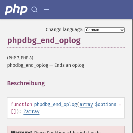
Change language:
phpdbg_end_oplog
(PHP 7, PHP 8)
phpdbg_end_oplog
—
Ends an oplog
Beschreibung
¶
function
phpdbg_end_oplog
(
array
$options
=
[]
):
?
array
Diese Funktion ist bis jetzt nicht