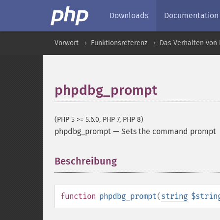
Downloads
Documentation
Vorwort
Funktionsreferenz
Das Verhalten von 
phpdbg_prompt
(PHP 5 >= 5.6.0, PHP 7, PHP 8)
phpdbg_prompt
—
Sets the command prompt
Beschreibung
¶
function
phpdbg_prompt
(
string
$strin