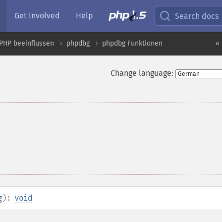
Get Involved
Help
Search docs
PHP beeinflussen
phpdbg
phpdbg Funktionen
«
Change language:
g
):
void