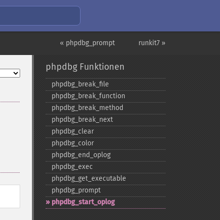
« phpdbg_prompt
runkit7 »
phpdbg Funktionen
phpdbg_​break_​file
phpdbg_​break_​function
phpdbg_​break_​method
phpdbg_​break_​next
phpdbg_​clear
phpdbg_​color
phpdbg_​end_​oplog
phpdbg_​exec
phpdbg_​get_​executable
phpdbg_​prompt
phpdbg_​start_​oplog