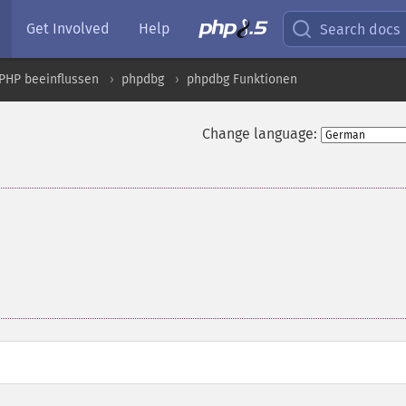
Get Involved
Help
Search docs
PHP beeinflussen
phpdbg
phpdbg Funktionen
Change language: