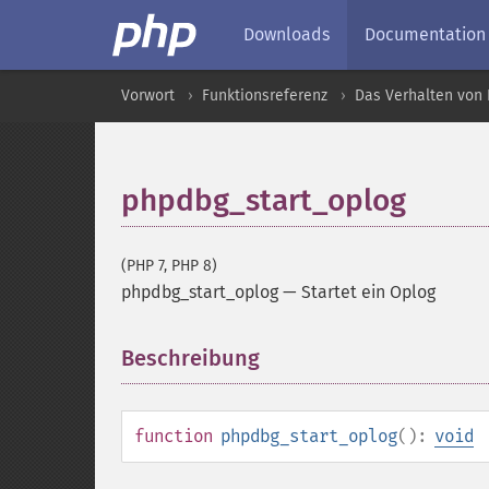
Downloads
Documentation
Vorwort
Funktionsreferenz
Das Verhalten von 
phpdbg_start_oplog
(PHP 7, PHP 8)
phpdbg_start_oplog
—
Startet ein Oplog
Beschreibung
¶
function
phpdbg_start_oplog
():
void