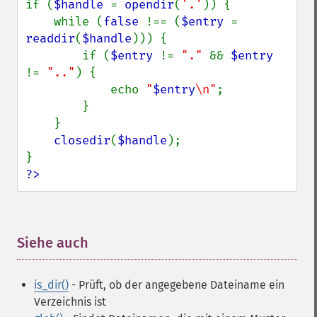
if (
$handle 
= 
opendir
(
'.'
)) {

    while (
false 
!== (
$entry 
= 
readdir
(
$handle
))) {

        if (
$entry 
!= 
"." 
&& 
$entry 
!= 
".."
) {

            echo 
"
$entry
\n"
;

        }

    }

closedir
(
$handle
);

?>
Siehe auch
¶
is_dir()
- Prüft, ob der angegebene Dateiname ein
Verzeichnis ist