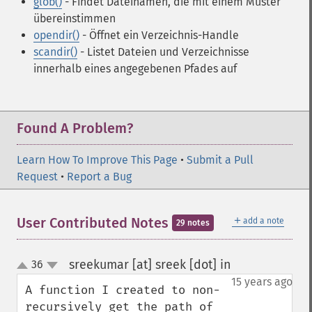
glob()
- Findet Dateinamen, die mit einem Muster
übereinstimmen
opendir()
- Öffnet ein Verzeichnis-Handle
scandir()
- Listet Dateien und Verzeichnisse
innerhalb eines angegebenen Pfades auf
Found A Problem?
Learn How To Improve This Page
•
Submit a Pull
Request
•
Report a Bug
＋
User Contributed Notes
add a note
29 notes
sreekumar [at] sreek [dot] in
36
¶
up
down
15 years ago
A function I created to non-
recursively get the path of 