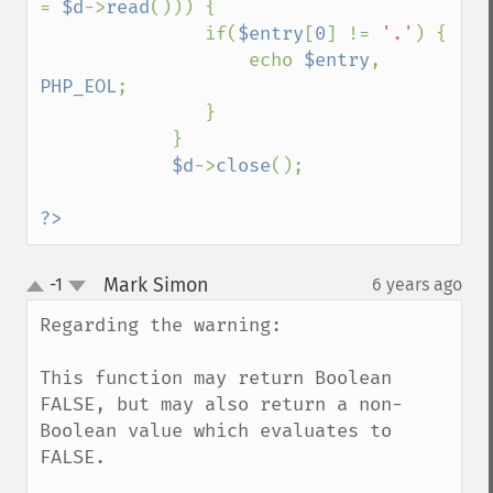
= 
$d
->
read
())) {

               if(
$entry
[
0
] != 
'.'
) {

                   echo 
$entry
, 
PHP_EOL
;

               }

            }

$d
->
close
();

?>
Mark Simon
-1
6 years ago
¶
up
down
Regarding the warning:

This function may return Boolean 
FALSE, but may also return a non-
Boolean value which evaluates to 
FALSE.
