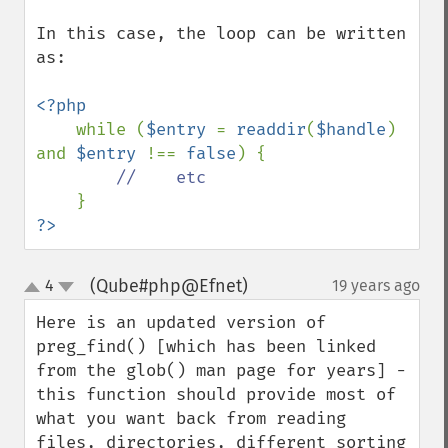
In this case, the loop can be written 
as:

<?php

while (
$entry 
= 
readdir
(
$handle
) 
and 
$entry 
!== 
false
) {

//    etc

?>
(Qube#php@Efnet)
4
19 years ago
¶
up
down
Here is an updated version of 
preg_find() [which has been linked 
from the glob() man page for years] - 
this function should provide most of 
what you want back from reading 
files, directories, different sorting 