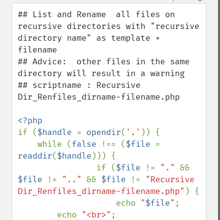
up
down
## List and Rename  all files on 
recursive directories with "recursive 
directory name" as template + 
filename

## Advice:  other files in the same 
directory will result in a warning 

## scriptname : Recursive 
Dir_Renfiles_dirname-filename.php

if (
$handle 
= 
opendir
(
'.'
)) {

    while (
false 
!== (
$file 
= 
readdir
(
$handle
))) {

                if (
$file 
!= 
"." 
&& 
$file 
!= 
".." 
&& 
$file 
!= 
"Recursive 
Dir_Renfiles_dirname-filename.php"
) {

                    echo 
"
$file
"
;

        echo 
"<br>"
;
