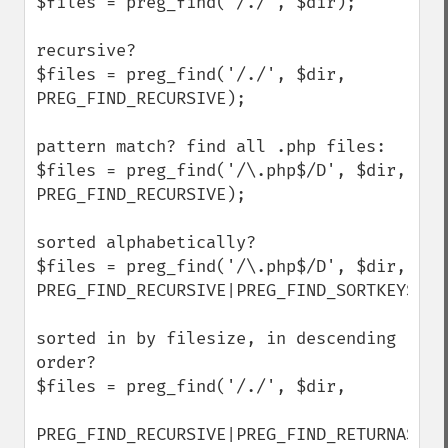
$files = preg_find('/./', $dir);

recursive?

$files = preg_find('/./', $dir, 
PREG_FIND_RECURSIVE);

pattern match? find all .php files:

$files = preg_find('/\.php$/D', $dir, 
PREG_FIND_RECURSIVE);

sorted alphabetically?

$files = preg_find('/\.php$/D', $dir, 
PREG_FIND_RECURSIVE|PREG_FIND_SORTKEYS);

sorted in by filesize, in descending 
order?

$files = preg_find('/./', $dir,

PREG_FIND_RECURSIVE|PREG_FIND_RETURNASSOC 