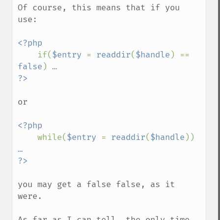
Of course, this means that if you 
use:

<?php

if(
$entry 
= 
readdir
(
$handle
) == 
false
) 
…

or

<?php

while(
$entry 
= 
readdir
(
$handle
)) 
…

you may get a false false, as it 
were.

As far as I can tell, the only time 