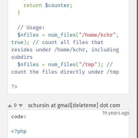
    return 
$counter
;

  }

// Usage:

$nfiles 
= 
num_files
(
"/home/kchr"
, 
true
); 
// count all files that 
resides under /home/kchr, including 
subdirs

$nfiles 
= 
num_files
(
"/tmp"
); 
// 
count the files directly under /tmp

?>
schursin at gmail[deleteme] dot com
0
¶
up
down
19 years ago
code:

<?php
