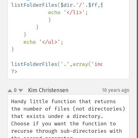
listFolderFiles
(
$dir
.
'/'
.
$ff
,
$exclude
);

            echo 
'</li>'
;

            }

        }

    }

    echo 
'</ul>'
;

}

listFolderFiles
(
'.'
,array(
'index.php'
,
'ed
?>
Kim Christensen
0
18 years ago
¶
up
down
Handy little function that returns 
the number of files (not directories) 
that exists under a directory. 

Choose if you want the function to 
recurse through sub-directories with 