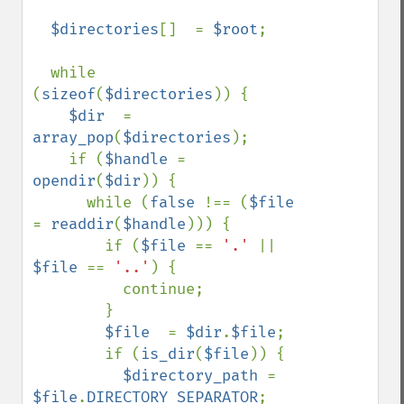
$directories
[]  = 
$root
;

  while 
(
sizeof
(
$directories
)) {

$dir  
= 
array_pop
(
$directories
);

    if (
$handle 
= 
opendir
(
$dir
)) {

      while (
false 
!== (
$file 
= 
readdir
(
$handle
))) {

        if (
$file 
== 
'.' 
|| 
$file 
== 
'..'
) {

          continue;

        }

$file  
= 
$dir
.
$file
;

        if (
is_dir
(
$file
)) {

$directory_path 
= 
$file
.
DIRECTORY_SEPARATOR
;
