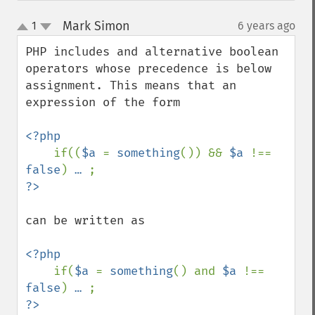
Mark Simon
1
6 years ago
¶
up
down
PHP includes and alternative boolean 
operators whose precedence is below 
assignment. This means that an 
expression of the form

<?php

if((
$a 
= 
something
()) && 
$a 
!== 
false
) 
… 
can be written as 

<?php

if(
$a 
= 
something
() and 
$a 
!== 
false
) 
… 