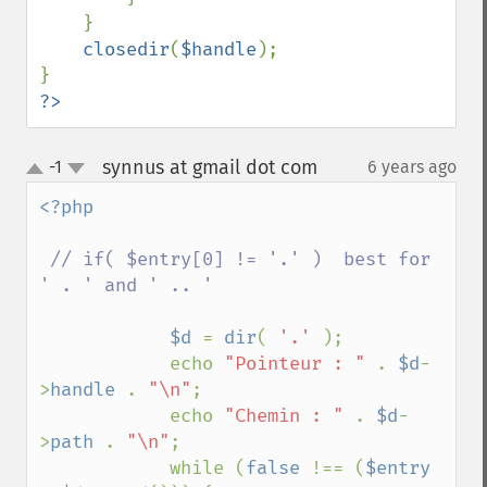
    }

closedir
(
$handle
);

?>
synnus at gmail dot com
-1
6 years ago
¶
up
down
<?php 

// if( $entry[0] != '.' )  best for 
' . ' and ' .. '

$d 
= 
dir
( 
'.' 
);

            echo 
"Pointeur : " 
. 
$d
-
>
handle 
. 
"\n"
;

            echo 
"Chemin : " 
. 
$d
-
>
path 
. 
"\n"
;

            while (
false 
!== (
$entry 