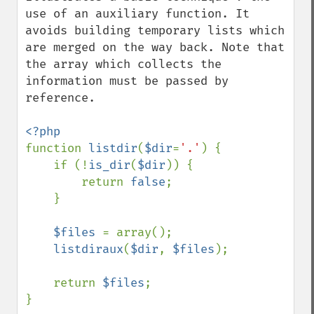
use of an auxiliary function. It 
avoids building temporary lists which 
are merged on the way back. Note that 
the array which collects the 
information must be passed by 
reference.

function 
listdir
(
$dir
=
'.'
) {

    if (!
is_dir
(
$dir
)) {

        return 
false
;

    }

$files 
= array();

listdiraux
(
$dir
, 
$files
);

    return 
$files
;

}
