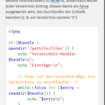
weitere Informationen) zu
ist, andernfalls würde
false
jeder Verzeichnis-Eintrag, dessen Name als
false
ausgewertet wird, das Durchlaufen der Schleife
beenden (z. B. ein Verzeichnis namens "0").
<?php

if (
$handle 
= 
opendir
(
'/path/to/files'
)) {

    echo 
"Verzeichnis-Handle: 
$handle
\n"
;

    echo 
"Einträge:\n"
;

/* Dies ist der korrekte Weg, ein 
Verzeichnis zu durchlaufen. */

while (
false 
!== (
$entry 
= 
readdir
(
$handle
))) {

        echo 
"
$entry
\n"
;

    }
