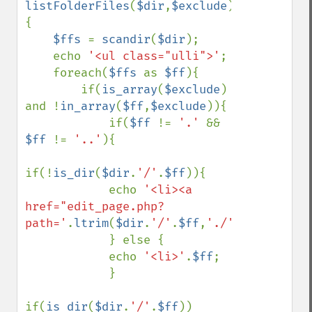
listFolderFiles
(
$dir
,
$exclude
)
{

$ffs 
= 
scandir
(
$dir
);

    echo 
'<ul class="ulli">'
;

    foreach(
$ffs 
as 
$ff
){

        if(
is_array
(
$exclude
) 
and !
in_array
(
$ff
,
$exclude
)){

            if(
$ff 
!= 
'.' 
&& 
$ff 
!= 
'..'
){

if(!
is_dir
(
$dir
.
'/'
.
$ff
)){

            echo 
'<li><a 
href="edit_page.php?
path='
.
ltrim
(
$dir
.
'/'
.
$ff
,
'./'
).
'">'
.
$ff
.
            } else {

            echo 
'<li>'
.
$ff
;    

            }

if(
is_dir
(
$dir
.
'/'
.
$ff
)) 