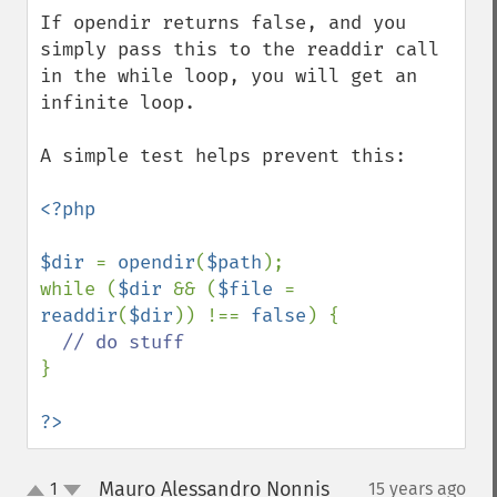
If opendir returns false, and you 
simply pass this to the readdir call 
in the while loop, you will get an 
infinite loop. 

A simple test helps prevent this:

<?php

$dir 
= 
opendir
(
$path
);

while (
$dir 
&& (
$file 
= 
readdir
(
$dir
)) !== 
false
) {

}

?>
Mauro Alessandro Nonnis
1
15 years ago
¶