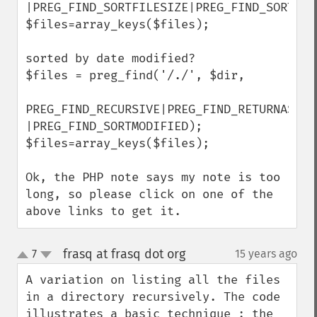
|PREG_FIND_SORTFILESIZE|PREG_FIND_SORTDESC
$files=array_keys($files);

sorted by date modified?

$files = preg_find('/./', $dir,

PREG_FIND_RECURSIVE|PREG_FIND_RETURNASSOC 
|PREG_FIND_SORTMODIFIED);

$files=array_keys($files);

Ok, the PHP note says my note is too 
long, so please click on one of the 
above links to get it.
frasq at frasq dot org
7
15 years ago
¶
up
down
A variation on listing all the files 
in a directory recursively. The code 
illustrates a basic technique : the 