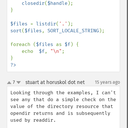
closedir
(
$handle
);

}

$files 
= 
listdir
(
'.'
sort
(
$files
, 
SORT_LOCALE_STRING
);

foreach (
$files 
as 
$f
) {

    echo  
$f
, 
"\n"
;

?>
stuart at horuskol dot net
7
15 years ago
¶
up
down
Looking through the examples, I can't 
see any that do a simple check on the 
value of the directory resource that 
opendir returns and is subsequently 
used by readdir.
