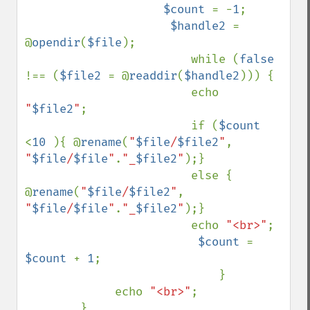
$count 
= -
1
;

$handle2 
= 
@
opendir
(
$file
);

                        while (
false 
!== (
$file2 
= @
readdir
(
$handle2
))) {

                        echo 
"
$file2
"
;      

                        if (
$count 
<
10 
){ @
rename
(
"
$file
/
$file2
"
, 
"
$file
/
$file
"
.
"_
$file2
"
);}

                        else { 
@
rename
(
"
$file
/
$file2
"
, 
"
$file
/
$file
"
.
"_
$file2
"
);}

                        echo 
"<br>"
;

$count 
= 
$count 
+ 
1
;

                            }

             echo 
"<br>"
;

        }
