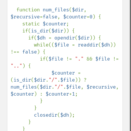
function 
num_files
(
$dir
, 
$recursive
=
false
, 
$counter
=
0
) {

    static 
$counter
;

    if(
is_dir
(
$dir
)) {

      if(
$dh 
= 
opendir
(
$dir
)) {

        while((
$file 
= 
readdir
(
$dh
)) 
!== 
false
) {

          if(
$file 
!= 
"." 
&& 
$file 
!= 
".."
) {

$counter 
= 
(
is_dir
(
$dir
.
"/"
.
$file
)) ? 
num_files
(
$dir
.
"/"
.
$file
, 
$recursive
, 
$counter
) : 
$counter
+
1
;

          }

        }

closedir
(
$dh
);

      }

    }
