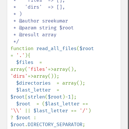
 *   'files' => [],

 *   'dirs'  => [],

 * )

 * @author sreekumar

 * @param string $root

 * @result array

function 
read_all_files
(
$root 
= 
'.'
){

$files  
= 
array(
'files'
=>array(), 
'dirs'
=>array());

$directories  
= array();

$last_letter  
= 
$root
[
strlen
(
$root
)-
1
];

$root  
= (
$last_letter 
== 
'\\' 
|| 
$last_letter 
== 
'/'
) 
? 
$root 
: 
$root
.
DIRECTORY_SEPARATOR
;
