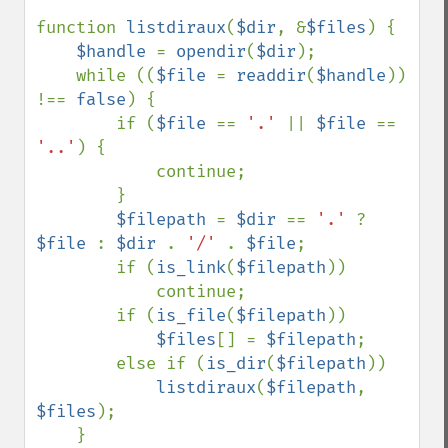
function 
listdiraux
(
$dir
, &
$files
) {

$handle 
= 
opendir
(
$dir
);

    while ((
$file 
= 
readdir
(
$handle
)) 
!== 
false
) {

        if (
$file 
== 
'.' 
|| 
$file 
== 
'..'
) {

            continue;

        }

$filepath 
= 
$dir 
== 
'.' 
? 
$file 
: 
$dir 
. 
'/' 
. 
$file
;

        if (
is_link
(
$filepath
))

            continue;

        if (
is_file
(
$filepath
))

$files
[] = 
$filepath
;

        else if (
is_dir
(
$filepath
))

listdiraux
(
$filepath
, 
$files
);

    }
