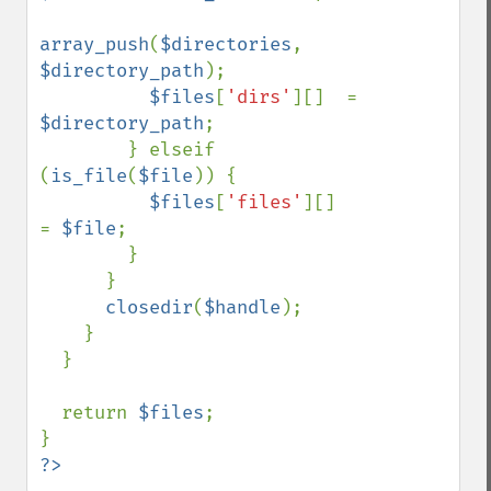
array_push
(
$directories
, 
$directory_path
);

$files
[
'dirs'
][]  = 
$directory_path
;

        } elseif 
(
is_file
(
$file
)) {

$files
[
'files'
][]  
= 
$file
;

        }

      }

closedir
(
$handle
);

    }

  }

  return 
$files
;

?>