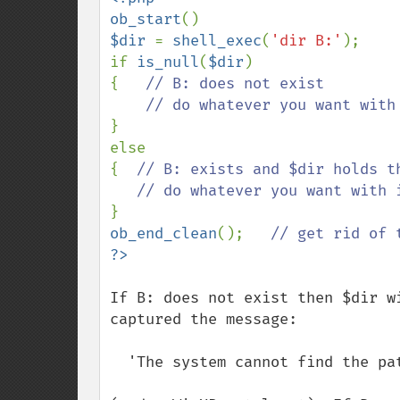
ob_start
$dir 
= 
shell_exec
(
'dir B:'
);

if 
is_null
(
$dir
)

{   
// B: does not exist

}

else

{  
// B: exists and $dir holds th
ob_end_clean
();   
If B: does not exist then $dir w
captured the message: 

  'The system cannot find the path specified'. 
