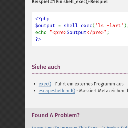
Beispiel #1 Ein
shell_exec()
-Beispiel
<?php

$output 
= 
shell_exec
(
'ls -lart'
);
echo 
"<pre>
$output
</pre>"
?>
Siehe auch
¶
exec()
- Führt ein externes Programm aus
escapeshellcmd()
- Maskiert Metazeichen d
Found A Problem?