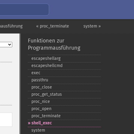
mausführung
« proc_terminate
system »
Funktionen zur
Programmausführung
escapeshellarg
escapeshellcmd
exec
passthru
proc_​close
proc_​get_​status
proc_​nice
proc_​open
proc_​terminate
shell_​exec
system