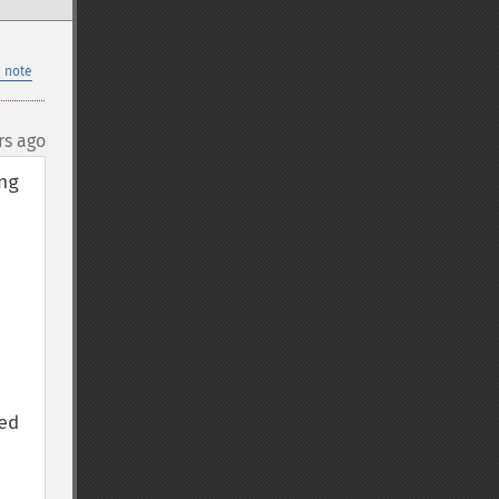
 note
rs ago
g 
d 