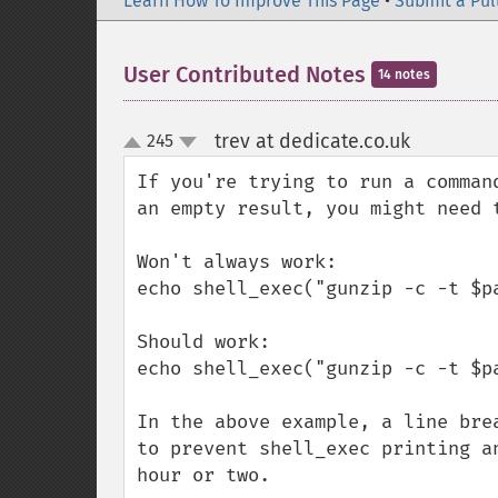
Learn How To Improve This Page
•
Submit a Pul
User Contributed Notes
14 notes
trev at dedicate.co.uk
245
¶
up
down
If you're trying to run a comman
an empty result, you might need 
Won't always work:

echo shell_exec("gunzip -c -t $pa
Should work:

echo shell_exec("gunzip -c -t $pa
In the above example, a line bre
to prevent shell_exec printing a
hour or two.