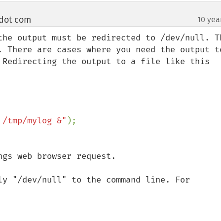
 dot com
10 yea
¶
the output must be redirected to /dev/null. Th
. There are cases where you need the output to
 Redirecting the output to a file like this 
 /tmp/mylog &"
gs web browser request.

ly "/dev/null" to the command line. For 