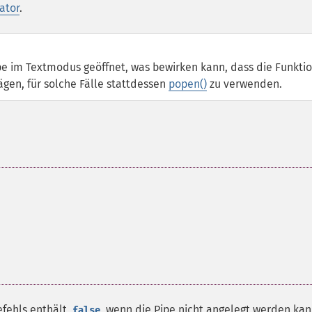
ator
.
e im Textmodus geöffnet, was bewirken kann, dass die Funkti
wägen, für solche Fälle stattdessen
popen()
zu verwenden.
efehls enthält,
, wenn die Pipe nicht angelegt werden kan
false