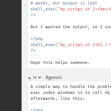
shell_exec
(
"my_script.sh 2>/dev/
But I wanted the output, so I use
<?php

shell_exec
(
"my_script.sh 2>&1 | 
Hope this helps someone.
Rgemini
14
¶
up
down
A simple way to handle the probl
exec under windows is to call ob
afterwards, like this:

<?php
