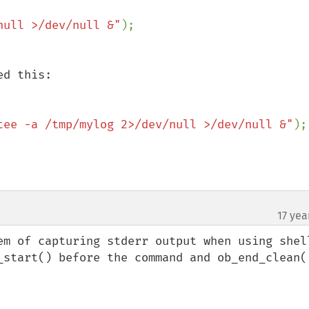
null >/dev/null &"
d this:

tee -a /tmp/mylog 2>/dev/null >/dev/null &"
17 yea
em of capturing stderr output when using shel
_start() before the command and ob_end_clean()