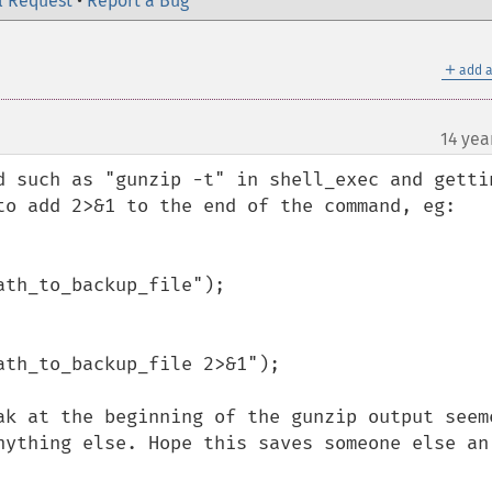
l Request
•
Report a Bug
＋
add a
14 yea
d such as "gunzip -t" in shell_exec and gettin
to add 2>&1 to the end of the command, eg:

th_to_backup_file");

th_to_backup_file 2>&1");

ak at the beginning of the gunzip output seeme
nything else. Hope this saves someone else an 