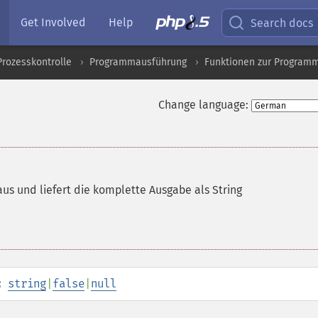
Get Involved
Help
Search docs
Prozesskontrolle
Programmausführung
Funktionen zur Program
Change language:
aus und liefert die komplette Ausgabe als String
:
string
|
false
|
null