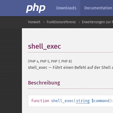
Downloads
Documentation
Vorwort
Funktionsreferenz
Erweiterungen zur 
shell_exec
(PHP 4, PHP 5, PHP 7, PHP 8)
shell_exec
—
Führt einen Befehl auf der Shell 
Beschreibung
¶
function
shell_exec
(
string
$command
)