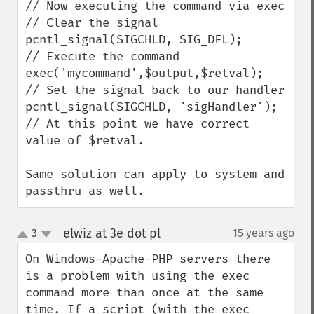
// Now executing the command via exec

// Clear the signal

pcntl_signal(SIGCHLD, SIG_DFL);

// Execute the command

exec('mycommand',$output,$retval);

// Set the signal back to our handler

pcntl_signal(SIGCHLD, 'sigHandler');

// At this point we have correct 
value of $retval.

Same solution can apply to system and 
passthru as well.
elwiz at 3e dot pl
3
15 years ago
¶
up
down
On Windows-Apache-PHP servers there 
is a problem with using the exec 
command more than once at the same 
time. If a script (with the exec 