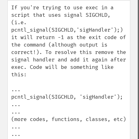
down
If you're trying to use exec in a 
script that uses signal SIGCHLD, 
(i.e. 
pcntl_signal(SIGCHLD,'sigHandler');) 
it will return -1 as the exit code of 
the command (although output is 
correct!). To resolve this remove the 
signal handler and add it again after 
exec. Code will be something like 
this:

...

pcntl_signal(SIGCHLD, 'sigHandler');

...

...

(more codes, functions, classes, etc)

...

...
