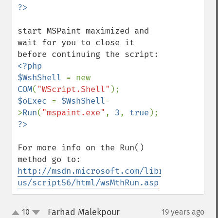
start MSPaint maximized and 
wait for you to close it 
<?php

$WshShell 
= new 
COM
(
"WScript.Shell"
$oExec 
= 
$WshShell
-
>
Run
(
"mspaint.exe"
, 
3
, 
true
For more info on the Run() 
http://msdn.microsoft.com/library/en-
us/script56/html/wsMthRun.asp
Farhad Malekpour
10
19 years ago
¶
up