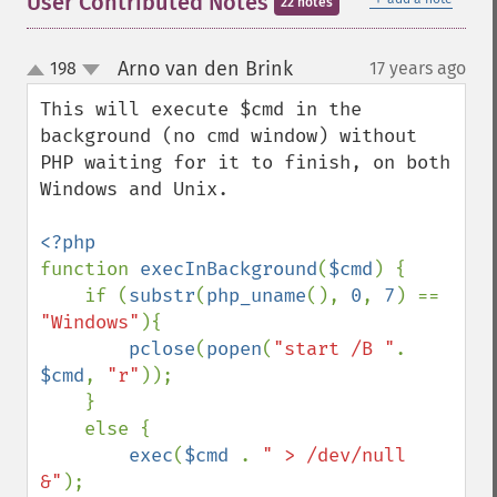
User Contributed Notes
22 notes
Arno van den Brink
198
17 years ago
¶
up
down
This will execute $cmd in the 
background (no cmd window) without 
PHP waiting for it to finish, on both 
Windows and Unix.

function 
execInBackground
(
$cmd
) {

    if (
substr
(
php_uname
(), 
0
, 
7
) == 
"Windows"
){

pclose
(
popen
(
"start /B "
. 
$cmd
, 
"r"
));  

    }

    else {

exec
(
$cmd 
. 
" > /dev/null 
&"
);   
