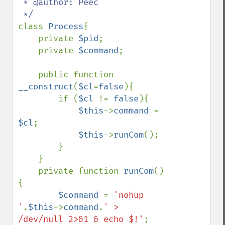
 * @author: Peec

class 
Process
{

    private 
$pid
;

    private 
$command
;

    public function 
__construct
(
$cl
=
false
){

        if (
$cl 
!= 
false
){

$this
->
command 
= 
$cl
;

$this
->
runCom
();

        }

    }

    private function 
runCom
()
{

$command 
= 
'nohup 
'
.
$this
->
command
.
' > 
/dev/null 2>&1 & echo $!'
;
