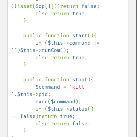
(!isset(
$op
[
1
]))return 
false
;

        else return 
true
;

    }

    public function 
start
(){

        if (
$this
->
command 
!= 
''
)
$this
->
runCom
();

        else return 
true
;

    }

    public function 
stop
(){

$command 
= 
'kill 
'
.
$this
->
pid
;

exec
(
$command
);

        if (
$this
->
status
() 
== 
false
)return 
true
;

        else return 
false
;

    }
