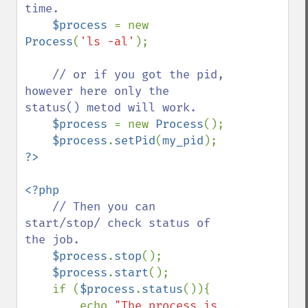
time.

$process 
= new 
Process
(
'ls -al'
);

// or if you got the pid, 
however here only the 
status() metod will work.

$process 
= new 
Process
();

$process
.
setPid
(
my_pid
<?php

// Then you can 
start/stop/ check status of 
the job.

$process
.
stop
();

$process
.
start
();

    if (
$process
.
status
()){

        echo 
"The process is 