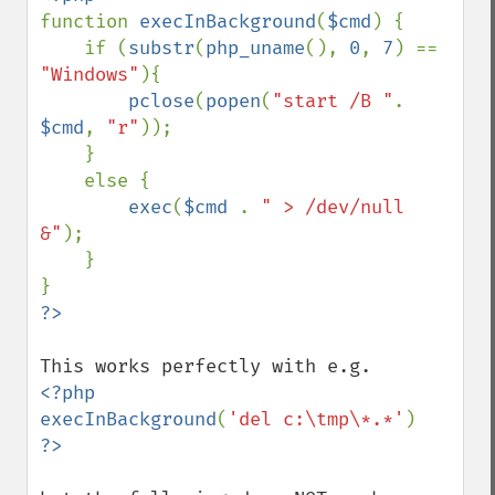
function 
execInBackground
(
$cmd
) {

    if (
substr
(
php_uname
(), 
0
, 
7
) == 
"Windows"
){

pclose
(
popen
(
"start /B "
. 
$cmd
, 
"r"
)); 

    }

    else {

exec
(
$cmd 
. 
" > /dev/null 
&"
);  

    }

<?php

execInBackground
(
'del c:\tmp\*.*'