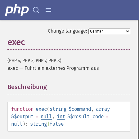
Change language:
exec
(PHP 4, PHP 5, PHP 7, PHP 8)
exec
—
Führt ein externes Programm aus
Beschreibung
¶
function
exec
(
string
$command
,
array
&$output
=
null
,
int
&$result_code
=
null
):
string
|
false