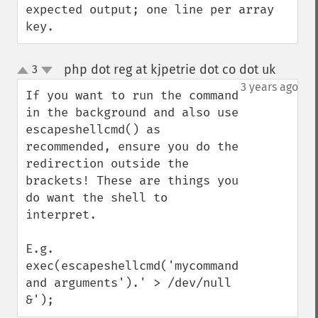
expected output; one line per array 
key.
php dot reg at kjpetrie dot co dot uk
3
¶
up
down
3 years ago
If you want to run the command 
in the background and also use 
escapeshellcmd() as 
recommended, ensure you do the 
redirection outside the 
brackets! These are things you 
do want the shell to 
interpret.

E.g. 
exec(escapeshellcmd('mycommand 
and arguments').' > /dev/null 
&');