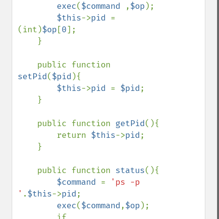
exec
(
$command 
,
$op
);

$this
->
pid 
= 
(int)
$op
[
0
];

    }

    public function 
setPid
(
$pid
){

$this
->
pid 
= 
$pid
;

    }

    public function 
getPid
(){

        return 
$this
->
pid
;

    }

    public function 
status
(){

$command 
= 
'ps -p 
'
.
$this
->
pid
;

exec
(
$command
,
$op
);

        if 