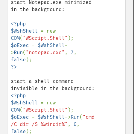
start Notepad.exe minimized 
in the background:

<?php

$WshShell 
= new 
COM
(
"WScript.Shell"
$oExec 
= 
$WshShell
-
>
Run
(
"notepad.exe"
, 
7
, 
false
start a shell command 
<?php

$WshShell 
= new 
COM
(
"WScript.Shell"
$oExec 
= 
$WshShell
->
Run
(
"cmd 
/C dir /S %windir%"
, 
0
, 
false