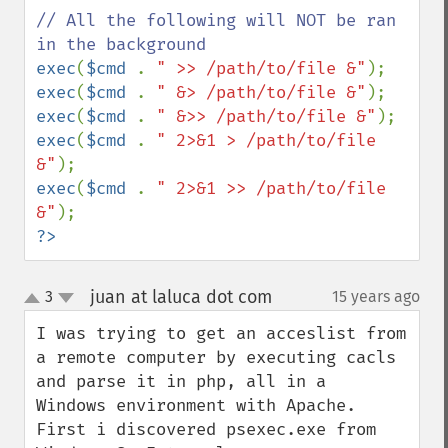
// All the following will NOT be ran 
exec
(
$cmd 
. 
" >> /path/to/file &"
exec
(
$cmd 
. 
" &> /path/to/file &"
exec
(
$cmd 
. 
" &>> /path/to/file &"
exec
(
$cmd 
. 
" 2>&1 > /path/to/file 
&"
exec
(
$cmd 
. 
" 2>&1 >> /path/to/file 
&"
?>
juan at laluca dot com
3
15 years ago
¶
up
down
I was trying to get an acceslist from 
a remote computer by executing cacls 
and parse it in php, all in a  
Windows environment with Apache. 
First i discovered psexec.exe from 