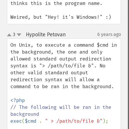
thinks this is the program name.

Weired, but "Hey! it's Windows!" :)
Hypolite Petovan
3
6 years ago
¶
up
down
On Unix, to execute a command $cmd in 
the background, the one and only 
allowed standard output redirection 
syntax is "> /path/to/file &". No 
other valid standard output 
redirection syntax will allow a 
command to be ran in the background.

// The following will be ran in the 
exec
(
$cmd 
. 
" > /path/to/file &"
); 
