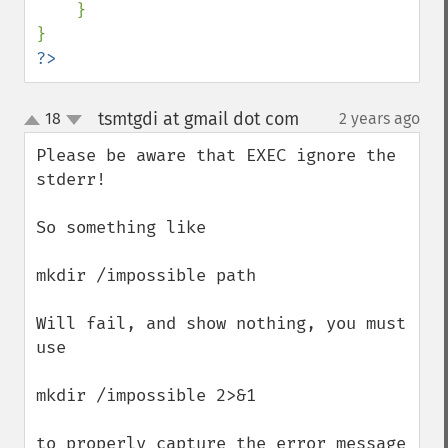
    }

?>
tsmtgdi at gmail dot com
18
2 years ago
¶
up
down
Please be aware that EXEC ignore the 
stderr!

So something like

mkdir /impossible path

Will fail, and show nothing, you must 
use

mkdir /impossible 2>&1 

to properly capture the error message
