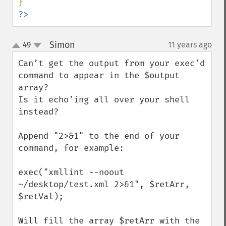
?>
Simon
49
11 years ago
¶
up
down
Can’t get the output from your exec’d 
command to appear in the $output 
array?

Is it echo’ing all over your shell 
instead?

Append "2>&1" to the end of your 
command, for example:

exec("xmllint --noout 
~/desktop/test.xml 2>&1", $retArr, 
$retVal);

Will fill the array $retArr with the 