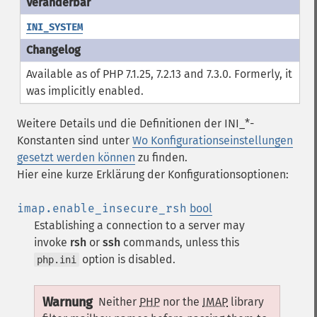
INI_SYSTEM
Available as of PHP 7.1.25, 7.2.13 and 7.3.0. Formerly, it
was implicitly enabled.
Weitere Details und die Definitionen der INI_*-
Konstanten sind unter
Wo Konfigurationseinstellungen
gesetzt werden können
zu finden.
Hier eine kurze Erklärung der Konfigurationsoptionen:
imap.enable_insecure_rsh
bool
Establishing a connection to a server may
invoke
rsh
or
ssh
commands, unless this
option is disabled.
php.ini
Warnung
Neither
PHP
nor the
IMAP
library