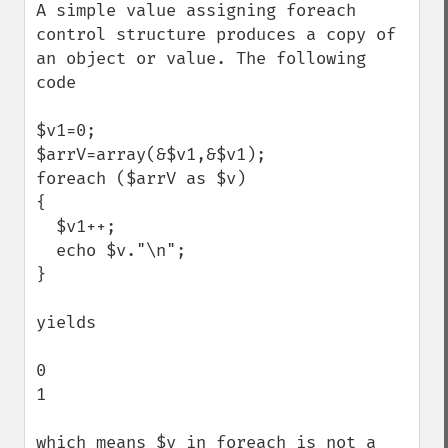
A simple value assigning foreach 
control structure produces a copy of 
an object or value. The following 
code

$v1=0;

$arrV=array(&$v1,&$v1);

foreach ($arrV as $v)

{

  $v1++;

  echo $v."\n";

}

yields

0

1

which means $v in foreach is not a 