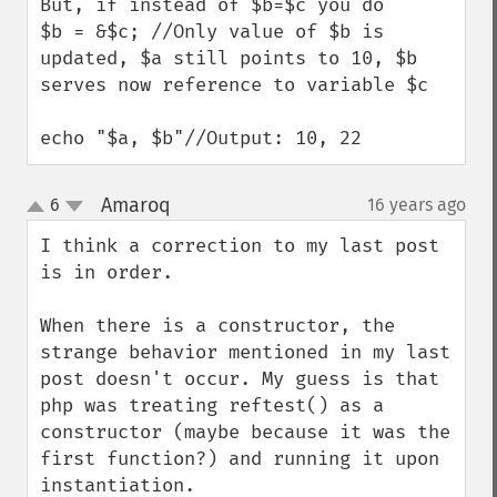
But, if instead of $b=$c you do

$b = &$c; //Only value of $b is 
updated, $a still points to 10, $b 
serves now reference to variable $c

echo "$a, $b"//Output: 10, 22
Amaroq
6
16 years ago
¶
up
down
I think a correction to my last post 
is in order.

When there is a constructor, the 
strange behavior mentioned in my last 
post doesn't occur. My guess is that 
php was treating reftest() as a 
constructor (maybe because it was the 
first function?) and running it upon 
instantiation.
