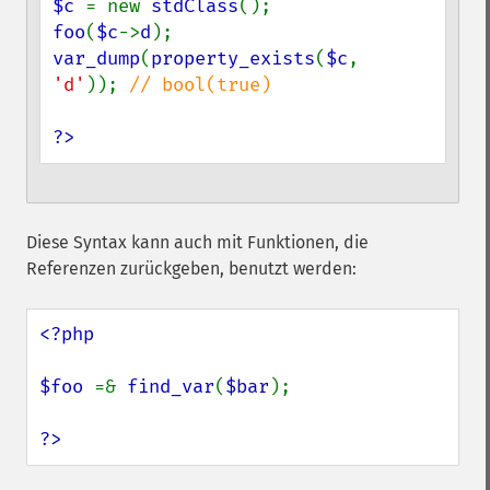
$c 
= new 
stdClass
foo
(
$c
->
d
var_dump
(
property_exists
(
$c
, 
'd'
)); 
// bool(true)

?>
Diese Syntax kann auch mit Funktionen, die
Referenzen zurückgeben, benutzt werden:
<?php

$foo 
=& 
find_var
(
$bar
);

?>