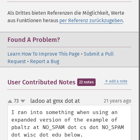
Als Drittes bieten Referenzen die Möglichkeit, Werte
aus Funktionen heraus
per Referenz zurückzugeben
.
Found A Problem?
Learn How To Improve This Page
•
Submit a Pull
Request
•
Report a Bug
＋
User Contributed Notes
add a note
22 notes
ladoo at gmx dot at
73
21 years ago
¶
up
down
I ran into something when using an 
expanded version of the example of 
pbaltz at NO_SPAM dot cs dot NO_SPAM 
dot wisc dot edu below.
