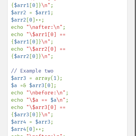
{
$arr1
[
0
]}
\n"
$arr2 
= 
$arr1
$arr2
[
0
]++;

echo 
"\nafter:\n"
;

echo 
"\$arr1[0] == 
{
$arr1
[
0
]}
\n"
;

echo 
"\$arr2[0] == 
{
$arr2
[
0
]}
\n"
;

$arr3 
= array(
1
$a 
=& 
$arr3
[
0
];

echo 
"\nbefore:\n"
;

echo 
"\$a == 
$a
\n"
;

echo 
"\$arr3[0] == 
{
$arr3
[
0
]}
\n"
$arr4 
= 
$arr3
$arr4
[
0
]++;
