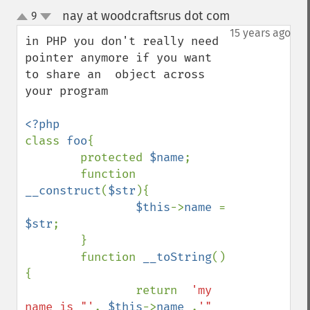
nay at woodcraftsrus dot com
9
¶
up
down
15 years ago
in PHP you don't really need 
pointer anymore if you want 
to share an  object across 
your program

class 
foo
{

        protected 
$name
;

        function 
__construct
(
$str
){

$this
->
name 
= 
$str
;

        }

        function 
__toString
()
{

                return  
'my 
name is "'
. 
$this
->
name 
.
'" 