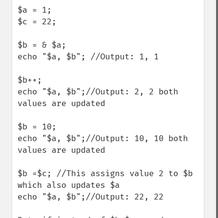
$a = 1;

$c = 22;

$b = & $a;

echo "$a, $b"; //Output: 1, 1

$b++;

echo "$a, $b";//Output: 2, 2 both 
values are updated

$b = 10;

echo "$a, $b";//Output: 10, 10 both 
values are updated

$b =$c; //This assigns value 2 to $b 
which also updates $a

echo "$a, $b";//Output: 22, 22
