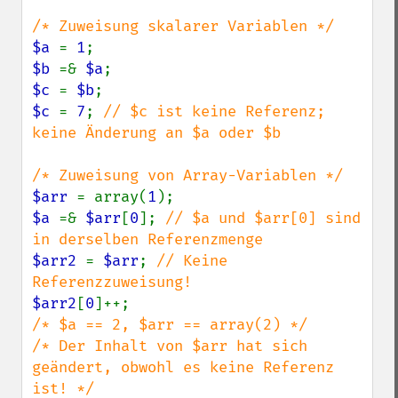
$a 
= 
1
$b 
=& 
$a
$c 
= 
$b
$c 
= 
7
; 
// $c ist keine Referenz; 
keine Änderung an $a oder $b

$arr 
= array(
1
$a 
=& 
$arr
[
0
]; 
// $a und $arr[0] sind 
$arr2 
= 
$arr
; 
// Keine 
$arr2
[
0
/* $a == 2, $arr == array(2) */

/* Der Inhalt von $arr hat sich 
geändert, obwohl es keine Referenz 
ist! */
