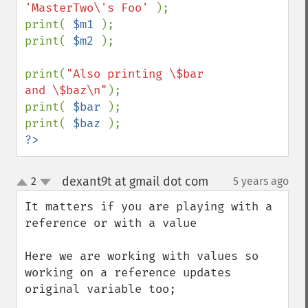
'MasterTwo\'s Foo' 
);

print( 
$m1 
);

print( 
$m2 
);

print(
"Also printing \$bar 
and \$baz\n"
);

print( 
$bar 
);

print( 
$baz 
?>
dexant9t at gmail dot com
2
5 years ago
¶
up
down
It matters if you are playing with a 
reference or with a value

Here we are working with values so 
working on a reference updates 
original variable too;
