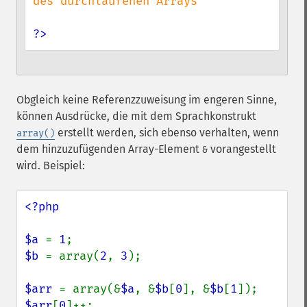
des durchlaufenen Arrays

?>
Obgleich keine Referenzzuweisung im engeren Sinne,
können Ausdrücke, die mit dem Sprachkonstrukt
erstellt werden, sich ebenso verhalten, wenn
array()
dem hinzuzufügenden Array-Element
vorangestellt
&
wird. Beispiel:
<?php

$a 
= 
1
$b 
= array(
2
, 
3
);

$arr 
= array(&
$a
, &
$b
[
0
], &
$b
[
1
$arr
[
0