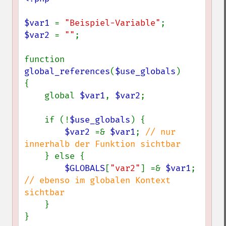
$var1 
= 
"Beispiel-Variable"
$var2 
= 
""
;

function 
global_references
(
$use_globals
)

{

    global 
$var1
, 
$var2
;

    if (!
$use_globals
) {

$var2 
=& 
$var1
; 
// nur 
innerhalb der Funktion sichtbar

} else {

$GLOBALS
[
"var2"
] =& 
$var1
; 
// ebenso im globalen Kontext 
sichtbar

}

}
