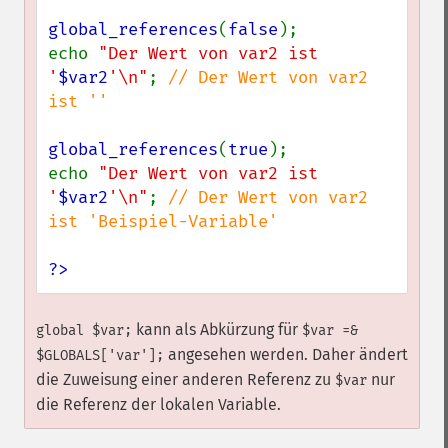
global_references
(
false
);

echo 
"Der Wert von var2 ist 
'
$var2
'\n"
; 
// Der Wert von var2 
ist ''

global_references
(
true
);

echo 
"Der Wert von var2 ist 
'
$var2
'\n"
; 
// Der Wert von var2 
ist 'Beispiel-Variable'

?>
kann als Abkürzung für
global $var;
$var =&
angesehen werden. Daher ändert
$GLOBALS['var'];
die Zuweisung einer anderen Referenz zu
nur
$var
die Referenz der lokalen Variable.