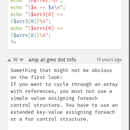
echo 
"\nafter:\n"
;

echo 
"\$a == 
$a
\n"
;

echo 
"\$arr3[0] == 
{
$arr3
[
0
]}
\n"
;

echo 
"\$arr4[0] == 
{
$arr4
[
0
]}
\n"
?>
amp at gmx dot info
10
19 years ago
¶
up
down
Something that might not be obvious 
on the first look:

If you want to cycle through an array 
with references, you must not use a 
simple value assigning foreach 
control structure. You have to use an 
extended key-value assigning foreach 
or a for control structure.
