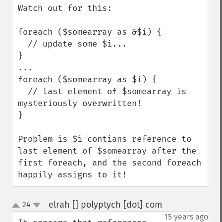
Watch out for this:

foreach ($somearray as &$i) {

  // update some $i...

}

...

foreach ($somearray as $i) {

  // last element of $somearray is 
mysteriously overwritten!

}

Problem is $i contians reference to 
last element of $somearray after the 
first foreach, and the second foreach 
happily assigns to it!
elrah [] polyptych [dot] com
24
¶
up
down
15 years ago