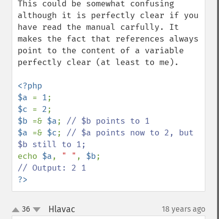
This could be somewhat confusing 
although it is perfectly clear if you 
have read the manual carfully. It 
makes the fact that references always 
point to the content of a variable 
perfectly clear (at least to me).

<?php

$a 
= 
1
$c 
= 
2
$b 
=& 
$a
; 
$a 
=& 
$c
; 
// $a points now to 2, but 
echo 
$a
, 
" "
, 
$b
?>
Hlavac
36
18 years ago
¶
up
down