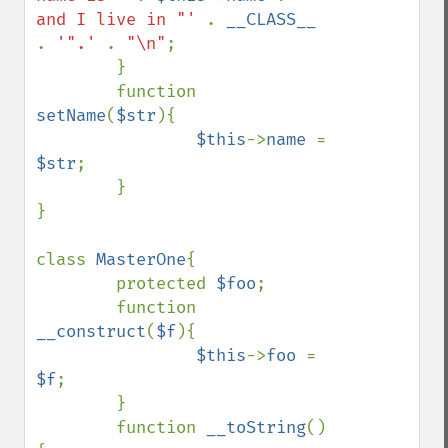
and I live in "' 
. 
__CLASS__ 
. 
'".' 
. 
"\n"
;

        }

        function 
setName
(
$str
){

$this
->
name 
= 
$str
;

        }

}

class 
MasterOne
{

        protected 
$foo
;

        function 
__construct
(
$f
){

$this
->
foo 
= 
$f
;

        }

        function 
__toString
()