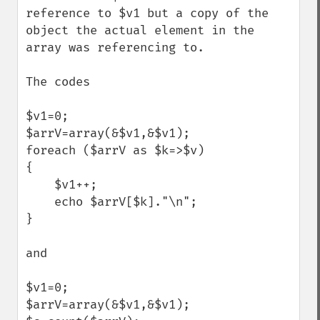
reference to $v1 but a copy of the 
object the actual element in the 
array was referencing to.

The codes

$v1=0;

$arrV=array(&$v1,&$v1);

foreach ($arrV as $k=>$v)

{

    $v1++;

    echo $arrV[$k]."\n";

}

and

$v1=0;

$arrV=array(&$v1,&$v1);
