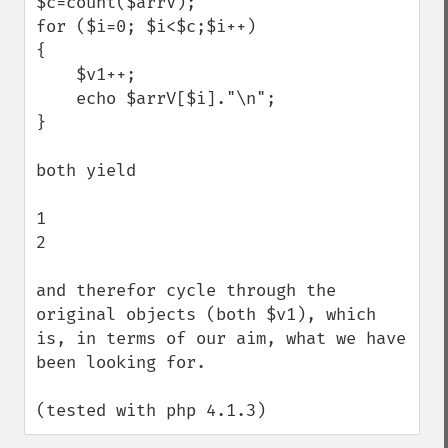
$c=count($arrV);

for ($i=0; $i<$c;$i++)

{

    $v1++;

    echo $arrV[$i]."\n";

}

both yield

1

2

and therefor cycle through the 
original objects (both $v1), which 
is, in terms of our aim, what we have 
been looking for.

(tested with php 4.1.3)