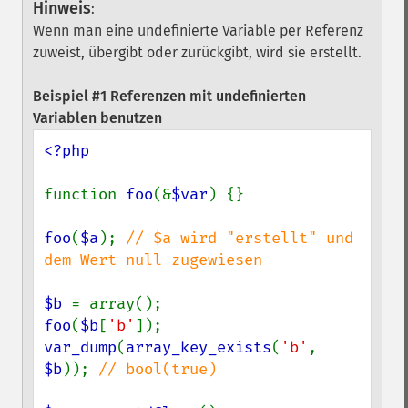
Hinweis
:
Wenn man eine undefinierte Variable per Referenz
zuweist, übergibt oder zurückgibt, wird sie erstellt.
Beispiel #1 Referenzen mit undefinierten
Variablen benutzen
<?php

function 
foo
(&
$var
) {}

foo
(
$a
); 
// $a wird "erstellt" und 
dem Wert null zugewiesen

$b 
foo
(
$b
[
'b'
var_dump
(
array_key_exists
(
'b'
, 
$b
)); 
// bool(true)
