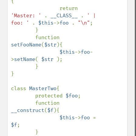
{

                return 
'Master: ' 
. 
__CLASS__ 
. 
' | 
foo: ' 
. 
$this
->
foo 
. 
"\n"
;

        }

        function 
setFooName
(
$str
){

$this
->
foo
-
>
setName
( 
$str 
);

        }

}

class 
MasterTwo
{

        protected 
$foo
;

        function 
__construct
(
$f
){

$this
->
foo 
= 
$f
;

        }
