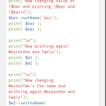
print(
"Now changing value of 
\$bar and printing \$bar and 
\$baz\n"
$bar
->
setName
(
'baz'
);

print( 
$bar 
);

print( 
$baz 
);

print(
"\n"
);

print(
"Now printing again 
MasterOne and Two\n"
);

print( 
$m1 
);

print( 
$m2 
);

print(
"\n"
);

print(
"Now changing 
MasterTwo's foo name and 
printing again MasterOne and 
Two\n"
$m2
->
setFooName
( 