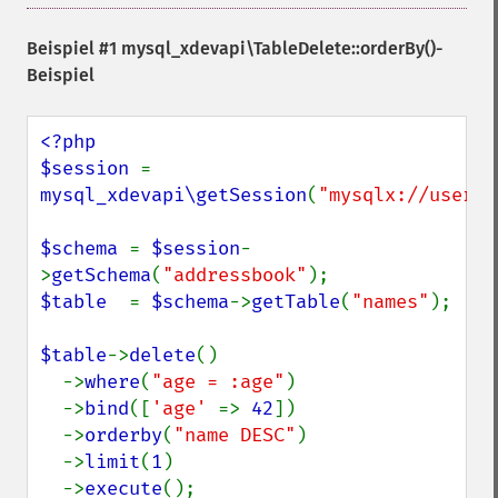
Beispiel #1
mysql_xdevapi\TableDelete::orderBy()
-
Beispiel
<?php

$session 
= 
mysql_xdevapi\getSession
(
"mysqlx://user:p
$schema 
= 
$session
-
>
getSchema
(
"addressbook"
$table  
= 
$schema
->
getTable
(
"names"
);

$table
->
delete
()

  ->
where
(
"age = :age"
)

  ->
bind
([
'age' 
=> 
42
])

  ->
orderby
(
"name DESC"
)

  ->
limit
(
1
)

  ->
execute
();
