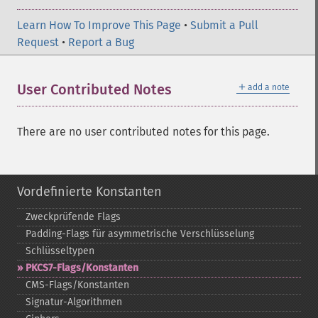
Learn How To Improve This Page
•
Submit a Pull
Request
•
Report a Bug
＋
User Contributed Notes
add a note
There are no user contributed notes for this page.
Vordefinierte Konstanten
Zweckprüfende Flags
Padding-​Flags für asymmetrische Verschlüsselung
Schlüsseltypen
PKCS7-​Flags/Konstanten
CMS-​Flags/Konstanten
Signatur-​Algorithmen