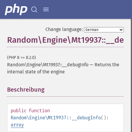
Change language:
Random\Engine\Mt19937::__debu
(PHP 8 >= 8.2.0)
Random\Engine\Mt19937::__debugInfo
—
Returns the
internal state of the engine
Beschreibung
¶
public
function
Random\Engine\Mt19937::__debugInfo
():
array