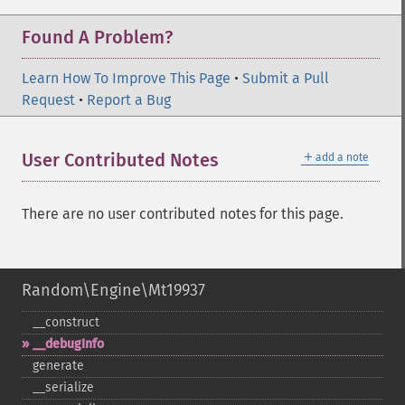
Found A Problem?
Learn How To Improve This Page
•
Submit a Pull
Request
•
Report a Bug
＋
User Contributed Notes
add a note
There are no user contributed notes for this page.
Random\Engine\Mt19937
_​_​construct
_​_​debugInfo
generate
_​_​serialize