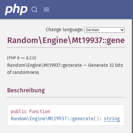
Change language:
Random\Engine\Mt19937::genera
(PHP 8 >= 8.2.0)
Random\Engine\Mt19937::generate
—
Generate 32 bits
of randomness
Beschreibung
¶
public
function
Random\Engine\Mt19937::generate
():
string