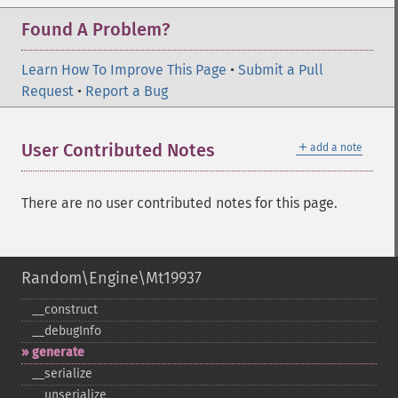
Found A Problem?
Learn How To Improve This Page
•
Submit a Pull
Request
•
Report a Bug
＋
User Contributed Notes
add a note
There are no user contributed notes for this page.
Random\Engine\Mt19937
_​_​construct
_​_​debugInfo
generate
_​_​serialize
_​_​unserialize