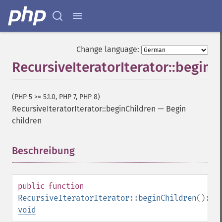
Change language:
RecursiveIteratorIterator::beginC
(PHP 5 >= 5.1.0, PHP 7, PHP 8)
RecursiveIteratorIterator::beginChildren
—
Begin
children
Beschreibung
¶
public
function
RecursiveIteratorIterator::beginChildren
():
void