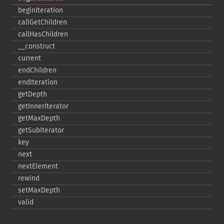
beginIteration
callGetChildren
callHasChildren
_​_​construct
current
endChildren
endIteration
getDepth
getInnerIterator
getMaxDepth
getSubIterator
key
next
nextElement
rewind
setMaxDepth
valid