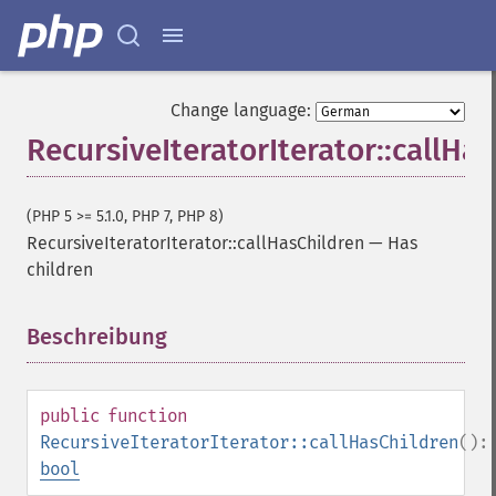
Change language:
RecursiveIteratorIterator::callHa
(PHP 5 >= 5.1.0, PHP 7, PHP 8)
RecursiveIteratorIterator::callHasChildren
—
Has
children
Beschreibung
¶
public
function
RecursiveIteratorIterator::callHasChildren
():
bool