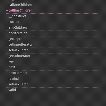
callGetChildren
callHasChildren
_​_​construct
current
endChildren
endIteration
getDepth
getInnerIterator
getMaxDepth
getSubIterator
key
next
nextElement
rewind
setMaxDepth
valid