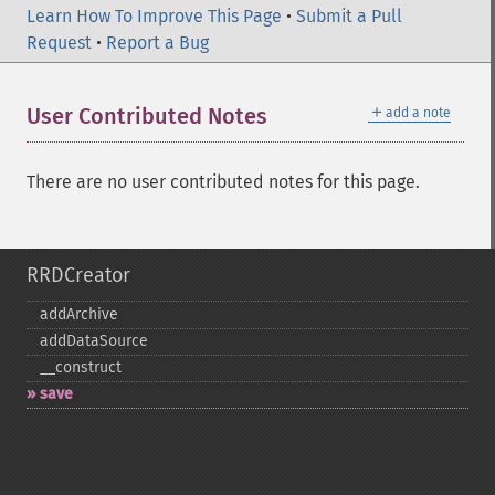
Learn How To Improve This Page
•
Submit a Pull
Request
•
Report a Bug
＋
User Contributed Notes
add a note
There are no user contributed notes for this page.
RRDCreator
addArchive
addDataSource
_​_​construct
save