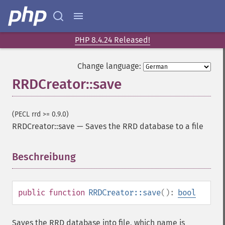
PHP 8.4.24 Released!
Change language:
RRDCreator::save
(PECL rrd >= 0.9.0)
RRDCreator::save
—
Saves the RRD database to a file
Beschreibung
¶
public
function
RRDCreator::save
():
bool
Saves the RRD database into file, which name is