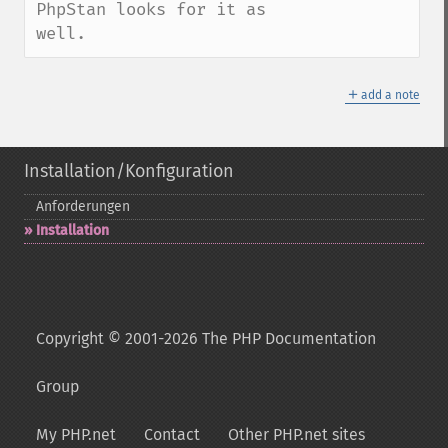
PhpStan looks for it as 
well.
＋
add a note
Installation/Konfiguration
Anforderungen
Installation
Copyright © 2001-2026 The PHP Documentation
Group
My PHP.net
Contact
Other PHP.net sites