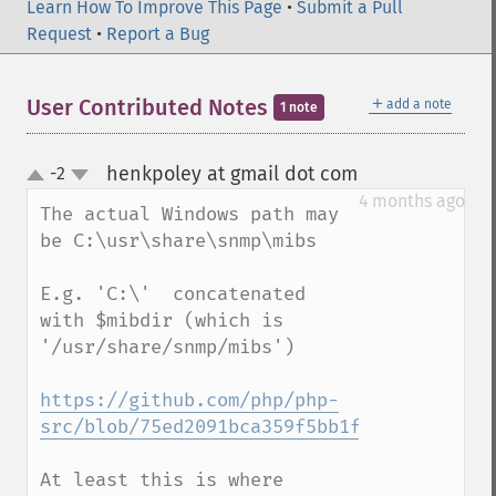
Learn How To Improve This Page
•
Submit a Pull
Request
•
Report a Bug
＋
User Contributed Notes
add a note
1 note
henkpoley at gmail dot com
-2
¶
up
down
4 months ago
The actual Windows path may 
be C:\usr\share\snmp\mibs

E.g. 'C:\'  concatenated 
with $mibdir (which is 
'/usr/share/snmp/mibs')

https://github.com/php/php-
src/blob/75ed2091bca359f5bb1f1819a03f04c5
At least this is where 