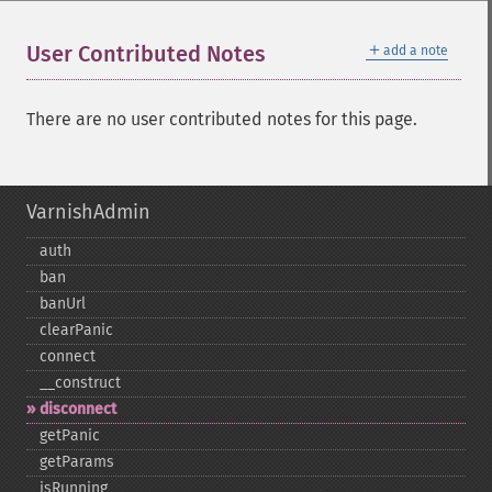
＋
User Contributed Notes
add a note
There are no user contributed notes for this page.
VarnishAdmin
auth
ban
banUrl
clearPanic
connect
_​_​construct
disconnect
getPanic
getParams
isRunning