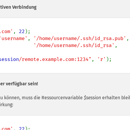
ktiven Verbindung
.com'
, 
22
'username'
, 
'/home/username/.ssh/id_rsa.pub'
,

'/home/username/.ssh/id_rsa'
, 
session
/remote.example.com:1234"
, 
'r'
er verfügbar sein!
u können, muss die Ressourcenvariable
$session
erhalten blei
irkung:
.com'
, 
22