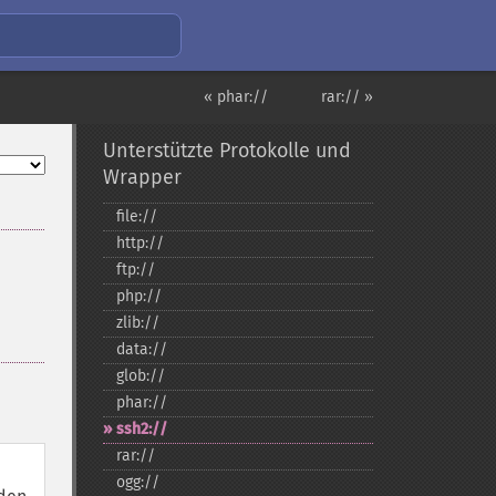
« phar://
rar:// »
Unterstützte Protokolle und
Wrapper
file://
http://
ftp://
php://
zlib://
data://
glob://
phar://
ssh2://
rar://
ogg://