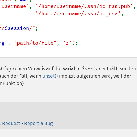
'username'
, 
'/home/username/.ssh/id_rsa.pub'
,

'/home/username/.ssh/id_rsa'
, 
//
$session
/"
;

ng 
. 
"path/to/file"
, 
'r'
tring
keinen Verweis auf die Variable
$session
enthält, sonder
 auch der Fall, wenn
unset()
implizit aufgerufen wird, weil der
r Funktion).
l Request
•
Report a Bug