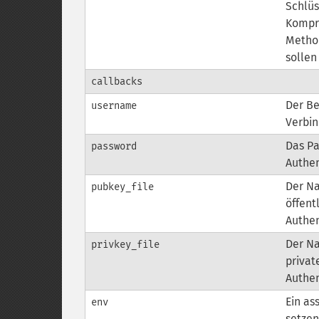
Schlüs
Kompr
Metho
sollen
callbacks
Der Be
username
Verbi
Das Pa
password
Authen
Der Na
pubkey_file
öffent
Authen
Der Na
privkey_file
privat
Authen
Ein as
env
setze