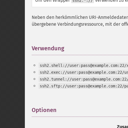
Um den Wrapper
verwenden zu k
ssh2.*://
Neben den herkömmlichen URI-Anmeldedaten ak
übergebene Verbindungsressource, mit der of
Verwendung
¶
ssh2.shell://user:pass@example.com:22/
ssh2.exec://user:pass@example.com:22/u
ssh2.tunnel://user:pass@example.com:22
ssh2.sftp://user:pass@example.com:22/p
Optionen
¶
Zusa