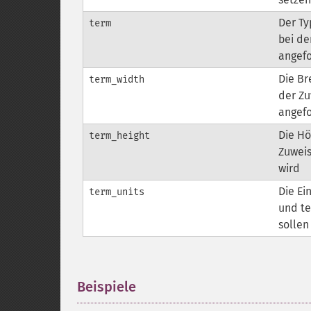
Der Ty
term
bei de
angefo
Die Br
term_width
der Zu
angefo
Die Hö
term_height
Zuweis
wird
Die Ei
term_units
und t
sollen
Beispiele
¶