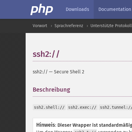
Downloads
Documentation
Vorwort
Sprachreferenz
Unterstützte Protokol
ssh2://
ssh2://
—
Secure Shell 2
Beschreibung
¶
ssh2.shell://
ssh2.exec://
ssh2.tunnel:/
Hinweis
:
Dieser Wrapper ist standardmäßig 