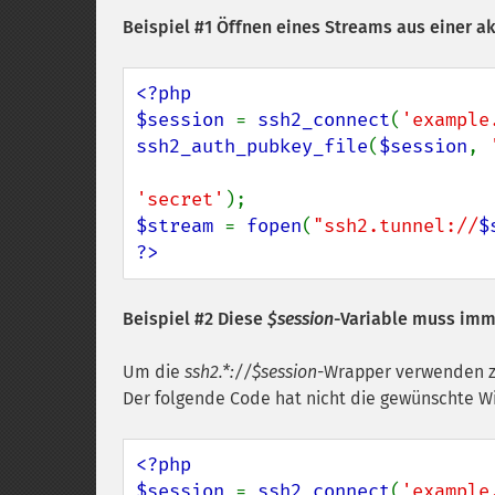
Beispiel #1 Öffnen eines Streams aus einer a
<?php

$session 
= 
ssh2_connect
(
'example
ssh2_auth_pubkey_file
(
$session
, 
'secret'
$stream 
= 
fopen
(
"ssh2.tunnel://
$
?>
Beispiel #2 Diese
$session
-Variable muss imm
Um die
ssh2.*://$session
-Wrapper verwenden z
Der folgende Code hat nicht die gewünschte W
<?php

$session 
= 
ssh2_connect
(
'example