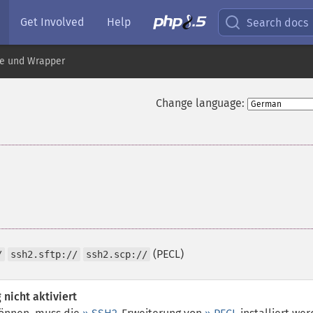
Get Involved
Help
Search docs
le und Wrapper
Change language:
(PECL)
/
ssh2.sftp://
ssh2.scp://
nicht aktiviert