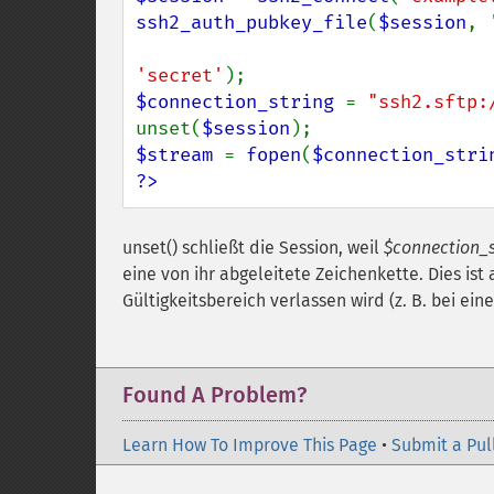
ssh2_auth_pubkey_file
(
$session
, 
'secret'
$connection_string 
= 
"ssh2.sftp:
unset(
$session
$stream 
= 
fopen
(
$connection_stri
?>
unset() schließt die Session, weil
$connection_s
eine von ihr abgeleitete Zeichenkette. Dies ist
Gültigkeitsbereich verlassen wird (z. B. bei eine
Found A Problem?
Learn How To Improve This Page
•
Submit a Pul