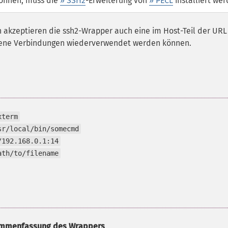
önnen, muss die
» SSH2
-Erweiterung von
» PECL
installiert we
zeptieren die ssh2-Wrapper auch eine im Host-Teil der URL
fene Verbindungen wiederverwendet werden können.
xterm
sr/local/bin/somecmd
/192.168.0.1:14
ath/to/filename
mmenfassung des Wrappers