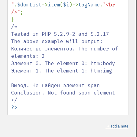
"
.
$domList
->
item
(
$i
)->
tagName
.
"<br 
/>"
;

/*

Tested in PHP 5.2.9-2 and 5.2.17

The above example will output: 

Количество элементов. The number of 
elements: 2

Элемент 0. The element 0: htm:body

Элемент 1. The element 1: htm:img

Вывод. Не найден элемент span

Conclusion. Not found span element

?>
＋
add a note