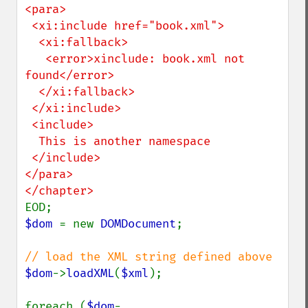
<para>

 <xi:include href="book.xml">

  <xi:fallback>

   <error>xinclude: book.xml not 
found</error>

  </xi:fallback>

 </xi:include>

 <include>

  This is another namespace

 </include>

</para>

$dom 
= new 
DOMDocument
;

$dom
->
loadXML
(
$xml
);

foreach (
$dom
-