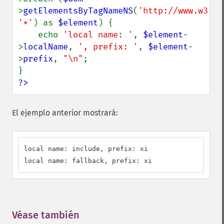
>
getElementsByTagNameNS
(
'http://www.w3.or
'*'
) as 
$element
) {

    echo 
'local name: '
, 
$element
-
>
localName
, 
', prefix: '
, 
$element
-
>
prefix
, 
"\n"
;

?>
El ejemplo anterior mostrará:
local name: include, prefix: xi

local name: fallback, prefix: xi
Véase también
¶