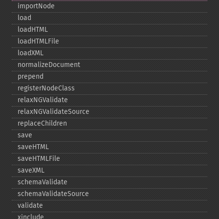
importNode
load
loadHTML
loadHTMLFile
loadXML
normalizeDocument
prepend
registerNodeClass
relaxNGValidate
relaxNGValidateSource
replaceChildren
save
saveHTML
saveHTMLFile
saveXML
schemaValidate
schemaValidateSource
validate
xinclude