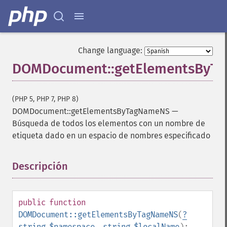
Change language:
DOMDocument::getElementsByT
(PHP 5, PHP 7, PHP 8)
DOMDocument::getElementsByTagNameNS
—
Búsqueda de todos los elementos con un nombre de
etiqueta dado en un espacio de nombres especificado
Descripción
¶
public
function
DOMDocument::getElementsByTagNameNS
(
?
string
$namespace
,
string
$localName
):