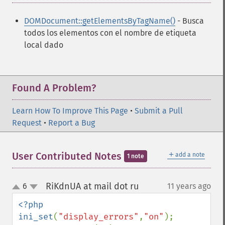
DOMDocument::getElementsByTagName()
- Busca
todos los elementos con el nombre de etiqueta
local dado
Found A Problem?
Learn How To Improve This Page
•
Submit a Pull
Request
•
Report a Bug
＋
User Contributed Notes
add a note
1 note
RiKdnUA at mail dot ru
6
11 years ago
¶
up
down
<?php

ini_set
(
"display_errors"
,
"on"
); 