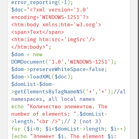
error_reporting
(-
1
$doc
=
"<?xml version='1.0' 
encoding='WINDOWS-1251'?>

<htm:body xmlns:htm='w3.org'>

<span>Text</span>

<htm:img htm:src='imgSrc'/>

</htm:body>"
$dom 
= new 
DOMDocument
(
'1.0'
,
'WINDOWS-1251'
$dom
->
preserveWhiteSpace
=
false
$dom
->
loadXML
(
$doc
$domList
=
$dom
-
>
getElementsByTagNameNS
(
'*'
,
'*'
);
//all 
echo 
"Количество элементов. The 
number of elements: "
.
$domList
-
>
length
.
"<br />"
;
for (
$i
=
0
; 
$i
<
$domList
->
length
; 
$i
++)

{echo 
"Элемент 
$i
. The element 
$i
: 