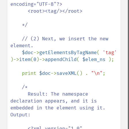
encoding="UTF-8"?>

      <root><tag/></root>

    */

    // (2) Next, we insert the new 
element.

$doc
->
getElementsByTagName
( 
'tag' 
)->
item
(
0
)->
appendChild
( 
$elem_ns 
);

    print 
$doc
->
saveXML
() . 
"\n"
;

/*

      Result: The namespace 
declaration appears, and it is 
embedded in the element using it. 
Output:

      <?xml version="1.0" 