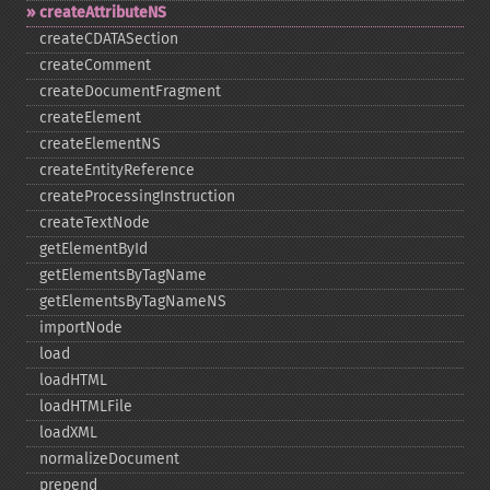
createAttributeNS
createCDATASection
createComment
createDocumentFragment
createElement
createElementNS
createEntityReference
createProcessingInstruction
createTextNode
getElementById
getElementsByTagName
getElementsByTagNameNS
importNode
load
loadHTML
loadHTMLFile
loadXML
normalizeDocument
prepend