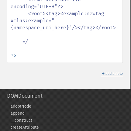
encoding="UTF-8"?>

      <root><tag><example:newtag 
xmlns:example="
{namespace_uri_here}"/></tag></root>

    */

?>
＋
add a note
DOMDocument
adoptNode
append
_​_​construct
createAttribute