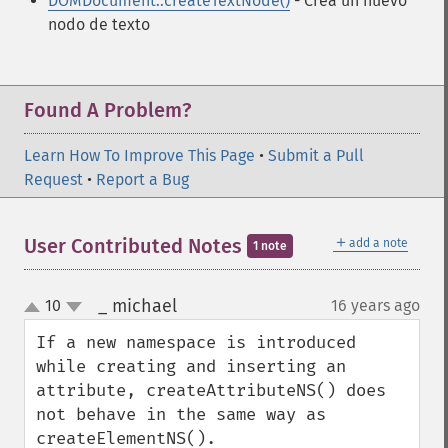
DOMDocument::createTextNode()
- Crea un nuevo
nodo de texto
Found A Problem?
Learn How To Improve This Page
•
Submit a Pull
Request
•
Report a Bug
＋
User Contributed Notes
add a note
1 note
_ michael
10
16 years ago
¶
up
down
If a new namespace is introduced 
while creating and inserting an 
attribute, createAttributeNS() does 
not behave in the same way as 
createElementNS().
