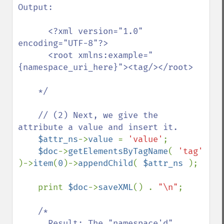
Output:

      <?xml version="1.0" 
encoding="UTF-8"?>

      <root xmlns:example="
{namespace_uri_here}"><tag/></root>

    */

    // (2) Next, we give the 
attribute a value and insert it.

$attr_ns
->
value 
= 
'value'
; 

$doc
->
getElementsByTagName
( 
'tag' 
)->
item
(
0
)->
appendChild
( 
$attr_ns 
);

    print 
$doc
->
saveXML
() . 
"\n"
;

/*

      Result: The "namespace'd" 