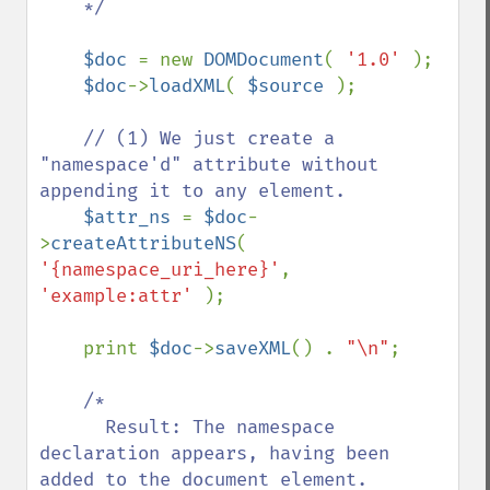
    */

$doc 
= new 
DOMDocument
( 
'1.0' 
);

$doc
->
loadXML
( 
$source 
);

// (1) We just create a 
"namespace'd" attribute without 
appending it to any element.

$attr_ns 
= 
$doc
-
>
createAttributeNS
( 
'{namespace_uri_here}'
, 
'example:attr' 
);

    print 
$doc
->
saveXML
() . 
"\n"
;

/*

      Result: The namespace 
declaration appears, having been 
added to the document element. 