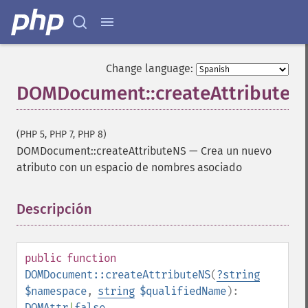
Change language:
DOMDocument::createAttributeN
(PHP 5, PHP 7, PHP 8)
DOMDocument::createAttributeNS
—
Crea un nuevo
atributo con un espacio de nombres asociado
Descripción
¶
public
function
DOMDocument::createAttributeNS
(
?
string
$namespace
,
string
$qualifiedName
):
DOMAttr
|
false