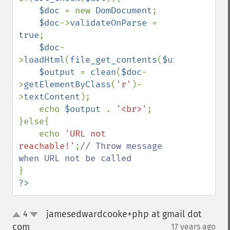
$doc 
= new 
DomDocument
;

$doc
->
validateOnParse 
= 
true
;

$doc
-
>
loadHtml
(
file_get_contents
(
$url
));

$output 
= 
clean
(
$doc
-
>
getElementByClass
(
'r'
)-
>
textContent
);

    echo 
$output 
. 
'<br>'
;

}else{

    echo 
'URL not 
reachable!'
;
// Throw message 
?>
jamesedwardcooke+php at gmail dot
4
up
down
com
17 years ago
¶