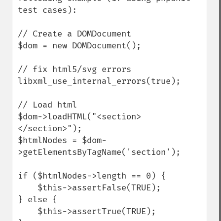
test cases):

// Create a DOMDocument

$dom = new DOMDocument();

// fix html5/svg errors

libxml_use_internal_errors(true);

// Load html 

$dom->loadHTML("<section>
</section>");

$htmlNodes = $dom-
>getElementsByTagName('section');

if ($htmlNodes->length == 0) {

    $this->assertFalse(TRUE);

} else {

    $this->assertTrue(TRUE);
