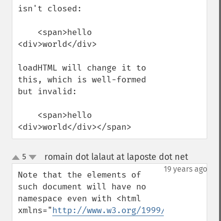
isn't closed: 

    <span>hello 
<div>world</div>

loadHTML will change it to 
this, which is well-formed 
but invalid:

    <span>hello 
<div>world</div></span>
romain dot lalaut at laposte dot net
5
¶
up
down
19 years ago
Note that the elements of 
such document will have no 
namespace even with <html 
xmlns="
http://www.w3.org/1999/xhtml
">