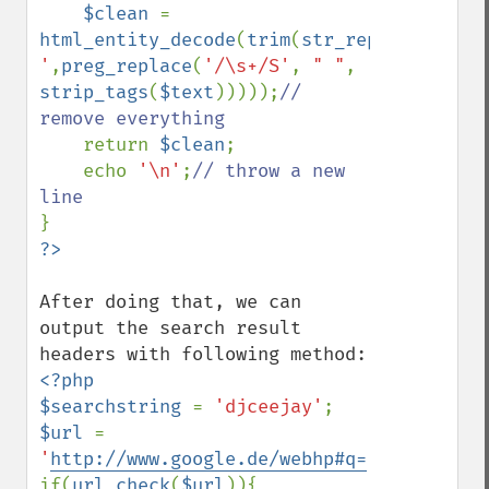
$clean 
= 
html_entity_decode
(
trim
(
str_replace
(
';'
,
'
'
,
preg_replace
(
'/\s+/S'
, 
" "
, 
strip_tags
(
$text
)))));
// 
remove everything

return 
$clean
;

    echo 
'\n'
;
// throw a new 
After doing that, we can 
output the search result 
<?php

$searchstring 
= 
'djceejay'
$url 
= 
'
http://www.google.de/webhp#q=
'
.
$searchst
if(
url_check
(
$url
)){
