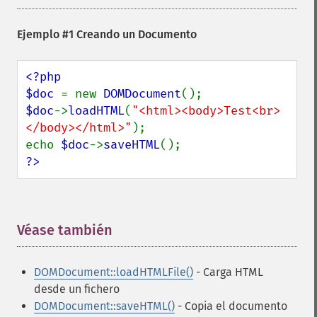
Ejemplo #1 Creando un Documento
<?php

$doc 
= new 
DOMDocument
$doc
->
loadHTML
(
"<html><body>Test<br>
</body></html>"
);

echo 
$doc
->
saveHTML
?>
Véase también
¶
DOMDocument::loadHTMLFile()
- Carga HTML
desde un fichero
DOMDocument::saveHTML()
- Copia el documento