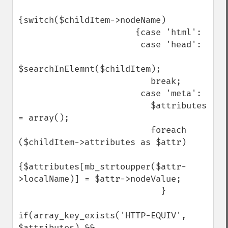
{switch($childItem->nodeName)

                       {case 'html':

                        case 'head':

$searchInElemnt($childItem);

                          break;

                        case 'meta':

                          $attributes 
= array();

                          foreach 
($childItem->attributes as $attr) 

{$attributes[mb_strtoupper($attr-
>localName)] = $attr->nodeValue;

                            }

if(array_key_exists('HTTP-EQUIV', 
$attributes) && 