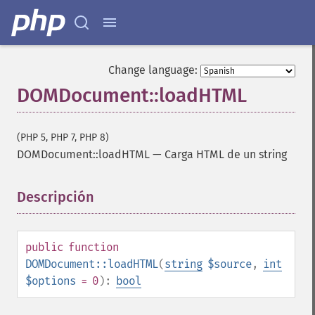
Change language:
DOMDocument::loadHTML
(PHP 5, PHP 7, PHP 8)
DOMDocument::loadHTML
—
Carga HTML de un string
Descripción
¶
public
function
DOMDocument::loadHTML
(
string
$source
,
int
$options
= 0
):
bool