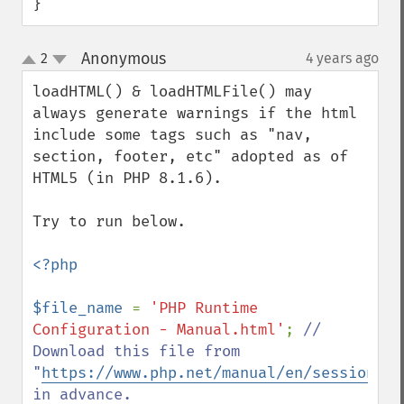
}
Anonymous
2
4 years ago
¶
up
down
loadHTML() & loadHTMLFile() may 
always generate warnings if the html 
include some tags such as "nav, 
section, footer, etc" adopted as of 
HTML5 (in PHP 8.1.6).

Try to run below.

<?php

$file_name 
= 
'PHP Runtime 
Configuration - Manual.html'
; 
// 
Download this file from 
"
https://www.php.net/manual/en/session.co
in advance.
