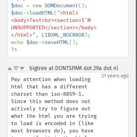
$doc 
= new 
DOMDocument
$doc
->
loadHTML
(
"<html>
<body>Test<br><section>I'M 
UNSUPPORTED</section></body>
</html>"
, 
LIBXML_NOERROR
);

echo 
$doc
->
saveHTML
?>
bigtree at DONTSPAM dot 29a dot nl
17
¶
up
down
21 years ago
Pay attention when loading 
html that has a different 
charset than iso-8859-1. 
Since this method does not 
actively try to figure out 
what the html you are trying 
to load is encoded in (like 
most browsers do), you have 