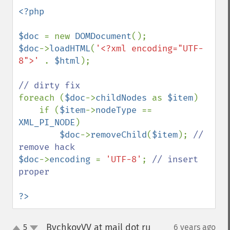
<?php

$doc 
= new 
DOMDocument
$doc
->
loadHTML
(
'<?xml encoding="UTF-
8">' 
. 
$html
);

foreach (
$doc
->
childNodes 
as 
$item
)

    if (
$item
->
nodeType 
== 
XML_PI_NODE
)

$doc
->
removeChild
(
$item
); 
// 
$doc
->
encoding 
= 
'UTF-8'
; 
// insert 
proper

?>
BychkovVV at mail dot ru
5
6 years ago
¶