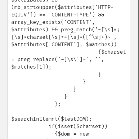
(mb_strtoupper($attributes['HTTP-
EQUIV']) == 'CONTENT-TYPE') && 
array_key_exists('CONTENT', 
$attributes) && preg_match('~[\s]*;
[\s]*charset[\s]*=[\s]*([^\s]+)~', 
$attributes['CONTENT'], $matches))

                            {$charset 
= preg_replace('~[\s\']~', '', 
$matches[1]);

                            }

                       }

                    }

                 }

              };

$searchInElemnt($testDOM);

            if(isset($charset))

              {$dom = new 