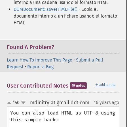
interno a una cadena usando el formato HTML
DOMDocument::saveHTMLFile()
- Copia el
documento interno a un fichero usando el formato
HTML
Found A Problem?
Learn How To Improve This Page
•
Submit a Pull
Request
•
Report a Bug
＋
User Contributed Notes
add a note
19 notes
mdmitry at gmail dot com
140
16 years ago
¶
up
down
You can also load HTML as UTF-8 using 
this simple hack:
