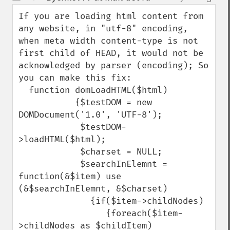
up
down
If you are loading html content from 
any website, in "utf-8" encoding, 
when meta width content-type is not 
first child of HEAD, it would not be 
acknowledged by parser (encoding); So 
you can make this fix:

  function domLoadHTML($html)

           {$testDOM = new 
DOMDocument('1.0', 'UTF-8');

            $testDOM-
>loadHTML($html);

            $charset = NULL;

            $searchInElemnt = 
function(&$item) use 
(&$searchInElemnt, &$charset)

              {if($item->childNodes)

                 {foreach($item-
>childNodes as $childItem)
