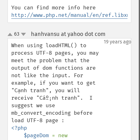
You can find more info here 
http://www.php.net/manual/en/ref.libxml.p
hanhvansu at yahoo dot com
63
¶
up
down
19 years ago
When using loadHTML() to 
process UTF-8 pages, you may 
meet the problem that the 
output of dom functions are 
not like the input. For 
example, if you want to get 
"Cạnh tranh", you will 
receive "Cáº¡nh tranh".  I 
suggest we use 
mb_convert_encoding before 
<?php

    $pageDom 
= new 