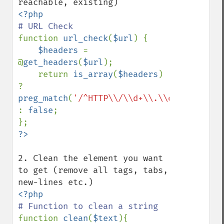
function 
url_check
(
$url
) { 

$headers 
= 
@
get_headers
(
$url
); 

    return 
is_array
(
$headers
) 
? 
preg_match
(
'/^HTTP\\/\\d+\\.\\d+\\s+2\\d\
: 
false
; 

2. Clean the element you want 
to get (remove all tags, tabs, 
function 
clean
(
$text
){
