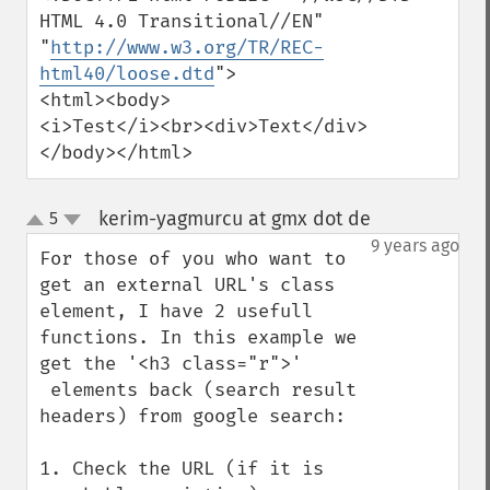
HTML 4.0 Transitional//EN"

"
http://www.w3.org/TR/REC-
html40/loose.dtd
">

<html><body>

<i>Test</i><br><div>Text</div>

</body></html>
kerim-yagmurcu at gmx dot de
5
¶
up
down
9 years ago
For those of you who want to 
get an external URL's class 
element, I have 2 usefull 
functions. In this example we 
get the '<h3 class="r">'

 elements back (search result 
headers) from google search:

1. Check the URL (if it is 