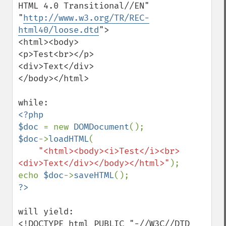
HTML 4.0 Transitional//EN"

"
http://www.w3.org/TR/REC-
html40/loose.dtd
">

<html><body>

<p>Test<br></p>

<div>Text</div>

</body></html>

<?php

$doc 
= new 
DOMDocument
$doc
->
loadHTML
(

"<html><body><i>Test</i><br>
<div>Text</div></body></html>"
);

echo 
$doc
->
saveHTML
will yield:

<!DOCTYPE html PUBLIC "-//W3C//DTD 