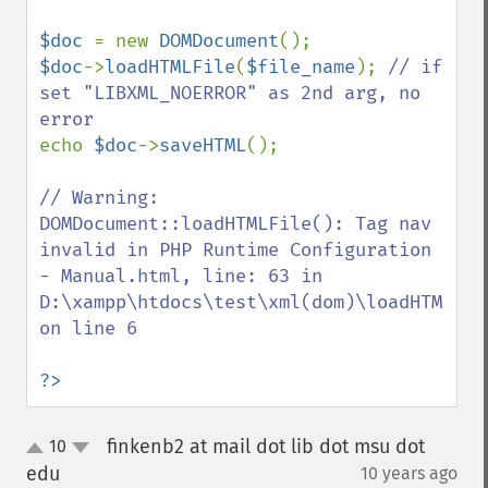
$doc 
= new 
DOMDocument
$doc
->
loadHTMLFile
(
$file_name
); 
// if 
set "LIBXML_NOERROR" as 2nd arg, no 
echo 
$doc
->
saveHTML
();

// Warning: 
DOMDocument::loadHTMLFile(): Tag nav 
invalid in PHP Runtime Configuration 
- Manual.html, line: 63 in 
D:\xampp\htdocs\test\xml(dom)\loadHTML\ind
on line 6

?>
finkenb2 at mail dot lib dot msu dot
10
up
down
edu
10 years ago
¶