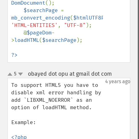
DomDocument
();    

$searchPage 
= 
mb_convert_encoding
(
$htmlUTF8Page
, 
'HTML-ENTITIES'
, 
"UTF-8"
); 

    @
$pageDom
-
>
loadHTML
(
$searchPage
);

?>
obayed dot opu at gmail dot com
5
¶
up
down
4 years ago
To support HTML5 you have to 
disable xml error handling by 
add `LIBXML_NOERROR` as an 
option of loadHTML method.

Example:

<?php
