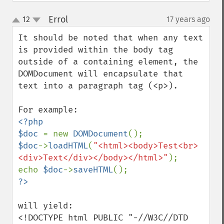
Errol
12
17 years ago
¶
up
down
It should be noted that when any text 
is provided within the body tag

outside of a containing element, the 
DOMDocument will encapsulate that

text into a paragraph tag (<p>).

<?php

$doc 
= new 
DOMDocument
$doc
->
loadHTML
(
"<html><body>Test<br>
<div>Text</div></body></html>"
);

echo 
$doc
->
saveHTML
will yield:

<!DOCTYPE html PUBLIC "-//W3C//DTD 