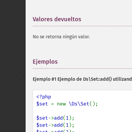
Valores devueltos
¶
No se retorna ningún valor.
Ejemplos
¶
Ejemplo #1 Ejemplo de
Ds\Set::add()
utilizand
<?php

$set 
= new 
\Ds\Set
();

$set
->
add
(
1
$set
->
add
(
1