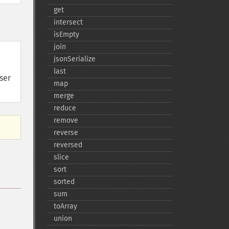
get
intersect
isEmpty
join
jsonSerialize
last
ser
map
merge
reduce
remove
reverse
reversed
slice
sort
sorted
sum
toArray
union