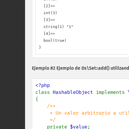
  [2]=>

  int(3)

  [3]=>

  string(1) "1"

  [4]=>

  bool(true)

}
Ejemplo #2 Ejemplo de
Ds\Set::add()
utilizan
class 
HashableObject 
implements 
{

/**

     * Un valor arbitrario a utilizar como valor de hash. No define la igualdad.

     */

private 
$value
;
