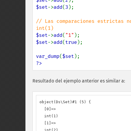
$set
->
add
(
2
$set
->
add
(
3
);

// Las comparaciones estrictas n
$set
->
add
(
"1"
$set
->
add
(
true
);

var_dump
(
$set
?>
Resultado del ejemplo anterior es similar a:
object(Ds\Set)#1 (5) {

  [0]=>

  int(1)

  [1]=>

  int(2)
