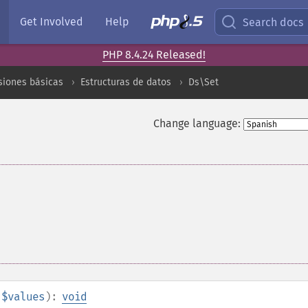
Get Involved
Help
Search docs
PHP 8.4.24 Released!
siones básicas
Estructuras de datos
Ds\Set
Change language:
.$values
):
void