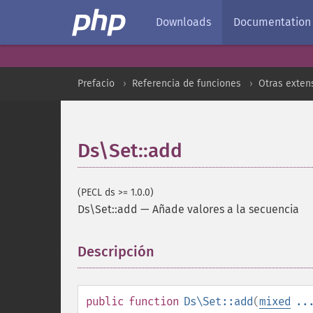
Downloads
Documentation
Prefacio
Referencia de funciones
Otras exten
Ds\Set::add
(PECL ds >= 1.0.0)
Ds\Set::add
—
Añade valores a la secuencia
Descripción
¶
public
function
Ds\Set::add
(
mixed
..