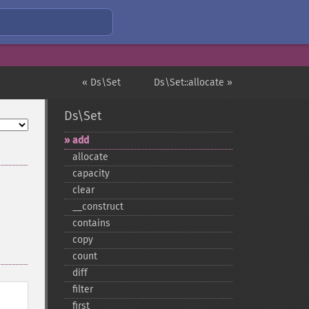
« Ds\Set
Ds\Set::allocate »
Ds\Set
add
allocate
capacity
clear
_​_​construct
contains
copy
count
diff
filter
first