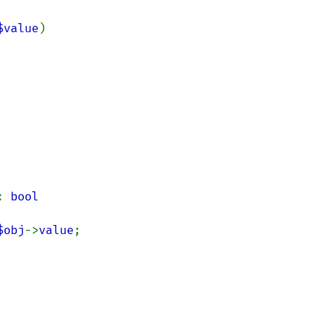
$value
)

: 
bool

$obj
->
value
;
