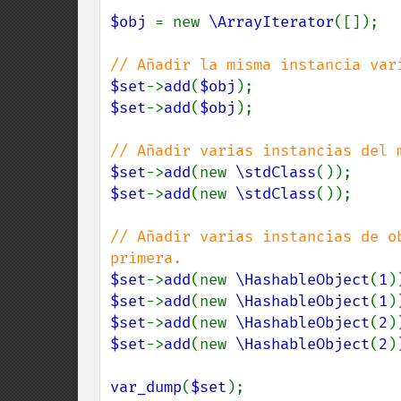
$obj 
= new 
\ArrayIterator
([]);

$set
->
add
(
$obj
$set
->
add
(
$obj
);

$set
->
add
(new 
\stdClass
$set
->
add
(new 
\stdClass
());

// Añadir varias instancias de o
$set
->
add
(new 
\HashableObject
(
1
$set
->
add
(new 
\HashableObject
(
1
$set
->
add
(new 
\HashableObject
(
2
$set
->
add
(new 
\HashableObject
(
2
))
var_dump
(
$set