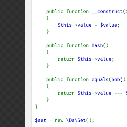
    public function 
__construct
(
    {

$this
->
value 
= 
$value
;

    }

    public function 
hash
()

    {

        return 
$this
->
value
;

    }

    public function 
equals
(
$obj
)
{

        return 
$this
->
value 
=== 
    }

}

$set 
= new 
\Ds\Set
();
