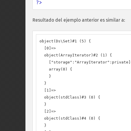
?>
Resultado del ejemplo anterior es similar a:
object(Ds\Set)#1 (5) {

  [0]=>

  object(ArrayIterator)#2 (1) {

    ["storage":"ArrayIterator":private]=
    array(0) {

    }

  }

  [1]=>

  object(stdClass)#3 (0) {

  }

  [2]=>

  object(stdClass)#4 (0) {

  }
