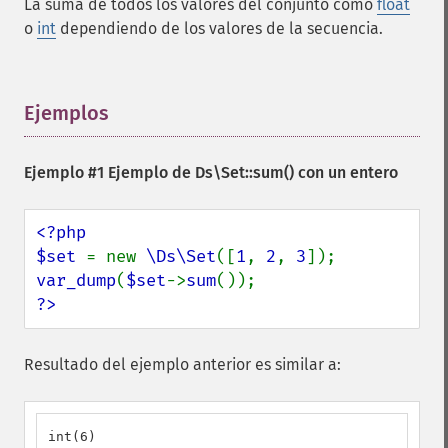
La suma de todos los valores del conjunto como
float
o
int
dependiendo de los valores de la secuencia.
Ejemplos
¶
Ejemplo #1 Ejemplo de
Ds\Set::sum()
con un entero
<?php

$set 
= new 
\Ds\Set
([
1
, 
2
, 
3
var_dump
(
$set
->
sum
?>
Resultado del ejemplo anterior es similar a:
int(6)