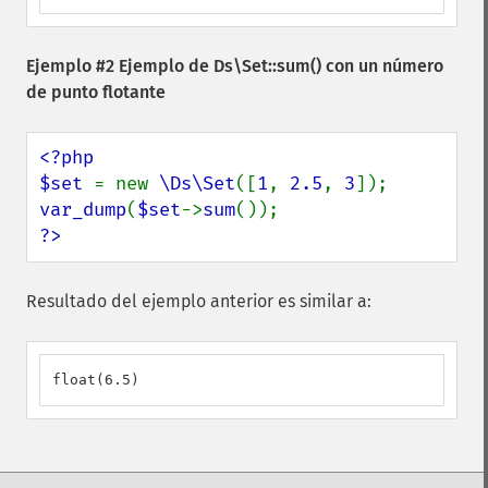
Ejemplo #2 Ejemplo de
Ds\Set::sum()
con un número
de punto flotante
<?php

$set 
= new 
\Ds\Set
([
1
, 
2.5
, 
3
var_dump
(
$set
->
sum
?>
Resultado del ejemplo anterior es similar a:
float(6.5)