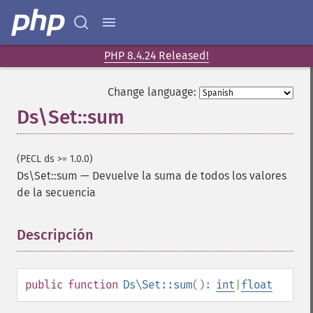
PHP 8.4.24 Released!
Change language:
Ds\Set::sum
(PECL ds >= 1.0.0)
Ds\Set::sum
—
Devuelve la suma de todos los valores
de la secuencia
Descripción
¶
public
function
Ds\Set::sum
():
int
|
float