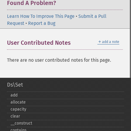
Found A Problem?
Learn How To Improve This Page
•
Submit a Pull
Request
•
Report a Bug
＋
User Contributed Notes
add a note
There are no user contributed notes for this page.
Ds\Set
add
allocate
capacity
clear
_​_​construct
contains