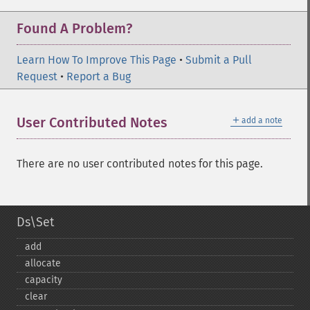
Found A Problem?
Learn How To Improve This Page
•
Submit a Pull
Request
•
Report a Bug
＋
User Contributed Notes
add a note
There are no user contributed notes for this page.
Ds\Set
add
allocate
capacity
clear