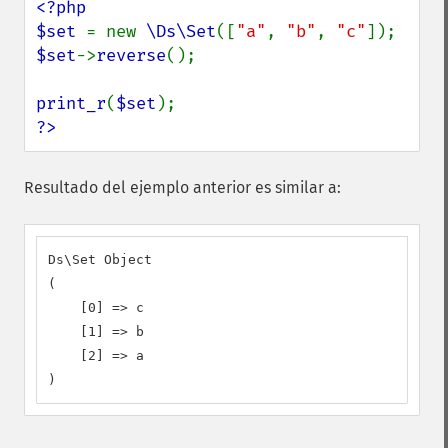
<?php

$set 
= new 
\Ds\Set
([
"a"
, 
"b"
, 
"c"
$set
->
reverse
();

print_r
(
$set
?>
Resultado del ejemplo anterior es similar a:
Ds\Set Object

(

    [0] => c

    [1] => b

    [2] => a

)