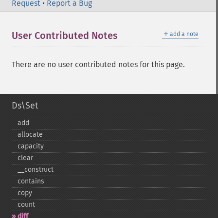
Request
•
Report a Bug
＋
User Contributed Notes
add a note
There are no user contributed notes for this page.
Ds\Set
add
allocate
capacity
clear
_​_​construct
contains
copy
count
diff