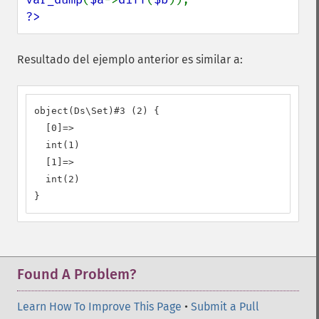
?>
Resultado del ejemplo anterior es similar a:
object(Ds\Set)#3 (2) {

  [0]=>

  int(1)

  [1]=>

  int(2)

}
Found A Problem?
Learn How To Improve This Page
•
Submit a Pull