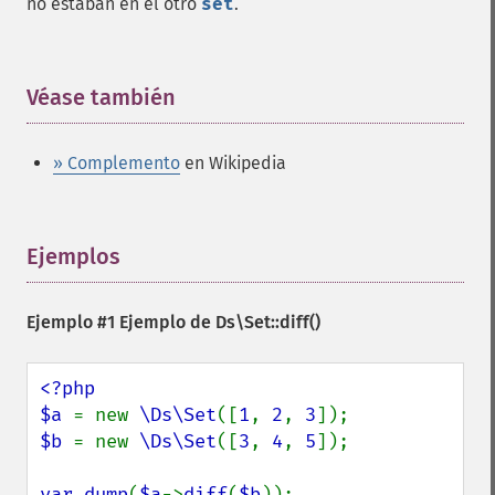
no estaban en el otro
set
.
Véase también
¶
» Complemento
en Wikipedia
Ejemplos
¶
Ejemplo #1 Ejemplo de
Ds\Set::diff()
<?php

$a 
= new 
\Ds\Set
([
1
, 
2
, 
3
$b 
= new 
\Ds\Set
([
3
, 
4
, 
5
]);

var_dump
(
$a
->
diff
(
$b