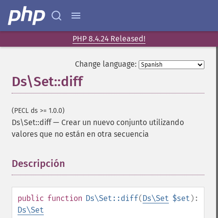
PHP 8.4.24 Released!
Change language:
Ds\Set::diff
(PECL ds >= 1.0.0)
Ds\Set::diff
—
Crear un nuevo conjunto utilizando
valores que no están en otra secuencia
Descripción
¶
public
function
Ds\Set::diff
(
Ds\Set
$set
):
Ds\Set