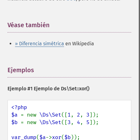
Véase también
¶
» Diferencia simétrica
en Wikipedia
Ejemplos
¶
Ejemplo #1 Ejemplo de
Ds\Set::xor()
<?php

$a 
= new 
\Ds\Set
([
1
, 
2
, 
3
$b 
= new 
\Ds\Set
([
3
, 
4
, 
5
]);

var_dump
(
$a
->
xor
(
$b