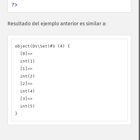
?>
Resultado del ejemplo anterior es similar a:
object(Ds\Set)#3 (4) {

  [0]=>

  int(1)

  [1]=>

  int(2)

  [2]=>

  int(4)

  [3]=>

  int(5)

}