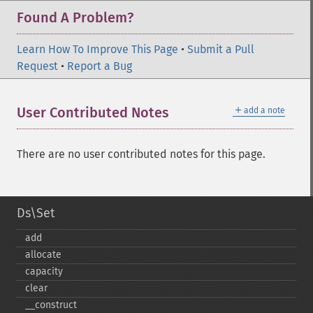
Found A Problem?
Learn How To Improve This Page
•
Submit a Pull
Request
•
Report a Bug
＋
User Contributed Notes
add a note
There are no user contributed notes for this page.
Ds\Set
add
allocate
capacity
clear
_​_​construct