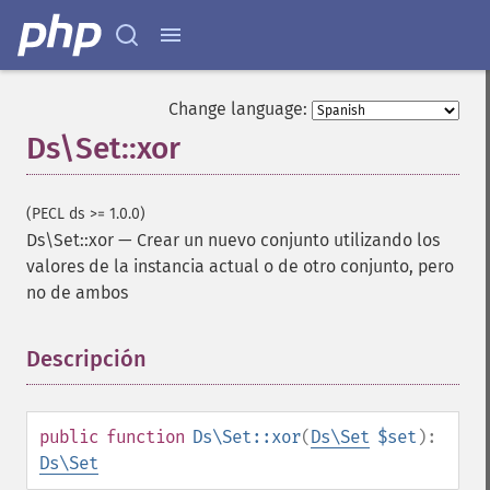
Change language:
Ds\Set::xor
(PECL ds >= 1.0.0)
Ds\Set::xor
—
Crear un nuevo conjunto utilizando los
valores de la instancia actual o de otro conjunto, pero
no de ambos
Descripción
¶
public
function
Ds\Set::xor
(
Ds\Set
$set
):
Ds\Set