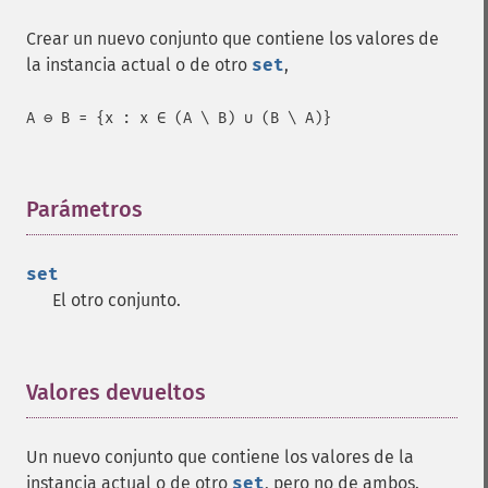
Crear un nuevo conjunto que contiene los valores de
la instancia actual o de otro
set
,
A ⊖ B = {x : x ∈ (A \ B) ∪ (B \ A)}
Parámetros
¶
set
El otro conjunto.
Valores devueltos
¶
Un nuevo conjunto que contiene los valores de la
instancia actual o de otro
set
, pero no de ambos.