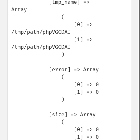
            [tmp_name] => 
Array

                (

                    [0] => 
/tmp/path/phpVGCDAJ

                    [1] => 
/tmp/path/phpVGCDAJ

                )

            [error] => Array

                (

                    [0] => 0

                    [1] => 0

                )

            [size] => Array

                (

                    [0] => 0

                    [1] => 0
