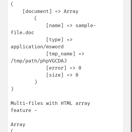
(

    [document] => Array

        (

            [name] => sample-
file.doc

            [type] => 
application/msword

            [tmp_name] => 
/tmp/path/phpVGCDAJ

            [error] => 0

            [size] => 0

        )

)

Multi-files with HTML array 
feature -

Array

(
