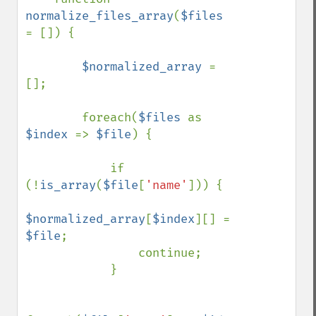
normalize_files_array
(
$files 
= []) {

$normalized_array 
= 
[];

        foreach(
$files 
as 
$index 
=> 
$file
) {

            if 
(!
is_array
(
$file
[
'name'
])) {

$normalized_array
[
$index
][] = 
$file
;

                continue;

            }
