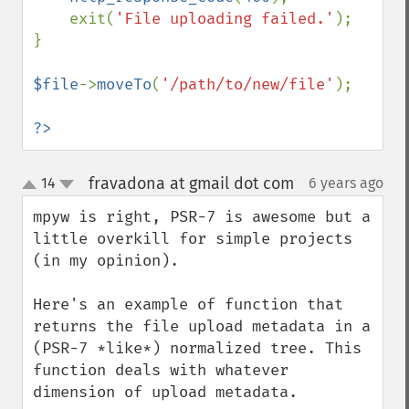
    exit(
'File uploading failed.'
);

}

$file
->
moveTo
(
'/path/to/new/file'
);

?>
fravadona at gmail dot com
14
6 years ago
¶
up
down
mpyw is right, PSR-7 is awesome but a 
little overkill for simple projects 
(in my opinion).

Here's an example of function that 
returns the file upload metadata in a 
(PSR-7 *like*) normalized tree. This 
function deals with whatever 
dimension of upload metadata.
