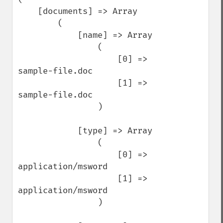
    [documents] => Array

        (

            [name] => Array

                (

                    [0] => 
sample-file.doc

                    [1] => 
sample-file.doc

                )

            [type] => Array

                (

                    [0] => 
application/msword

                    [1] => 
application/msword

                )
