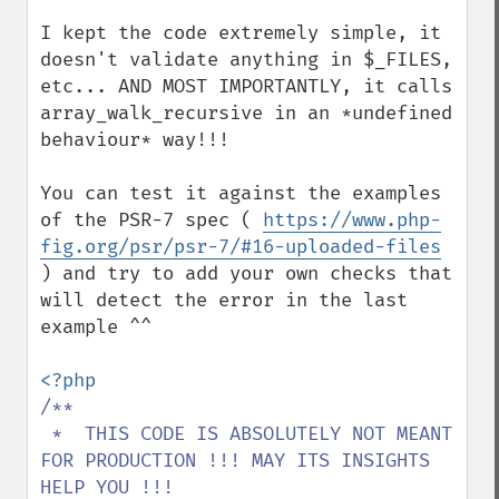
I kept the code extremely simple, it 
doesn't validate anything in $_FILES, 
etc... AND MOST IMPORTANTLY, it calls 
array_walk_recursive in an *undefined 
behaviour* way!!!

You can test it against the examples 
of the PSR-7 spec ( 
https://www.php-
fig.org/psr/psr-7/#16-uploaded-files
) and try to add your own checks that 
will detect the error in the last 
example ^^

/**

 *  THIS CODE IS ABSOLUTELY NOT MEANT 
FOR PRODUCTION !!! MAY ITS INSIGHTS 
HELP YOU !!!
