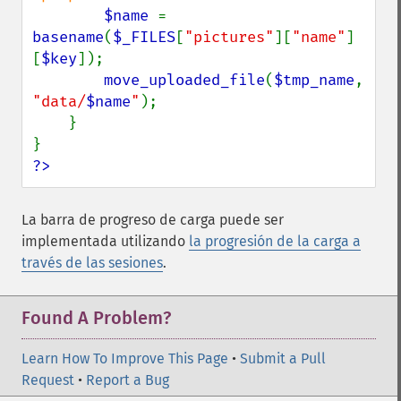
$name 
= 
basename
(
$_FILES
[
"pictures"
][
"name"
]
[
$key
]);

move_uploaded_file
(
$tmp_name
, 
"data/
$name
"
);

    }

?>
La barra de progreso de carga puede ser
implementada utilizando
la progresión de la carga a
través de las sesiones
.
Found A Problem?
Learn How To Improve This Page
•
Submit a Pull
Request
•
Report a Bug