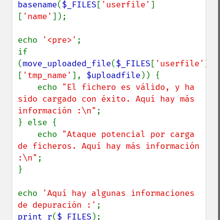
basename
(
$_FILES
[
'userfile'
]
[
'name'
]);

echo 
'<pre>'
;

if 
(
move_uploaded_file
(
$_FILES
[
'userfile'
]
[
'tmp_name'
], 
$uploadfile
)) {

    echo 
"El fichero es válido, y ha 
sido cargado con éxito. Aquí hay más 
información :\n"
;

} else {

    echo 
"Ataque potencial por carga 
de ficheros. Aquí hay más información 
:\n"
;

}

echo 
'Aquí hay algunas informaciones 
de depuración :'
print_r
(
$_FILES
);
