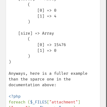
        (

            [0] => 0

            [1] => 4

        )

    [size] => Array

        (

            [0] => 15476

            [1] => 0

        )

)

Anyways, here is a fuller example 
than the sparce one in the 
documentation above:

foreach (
$_FILES
[
"attachment"
]