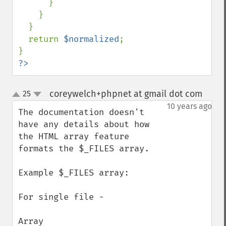
      } 

    }

  } 

  return 
$normalized
;

?>
coreywelch+phpnet at gmail dot com
25
¶
up
down
10 years ago
The documentation doesn't 
have any details about how 
the HTML array feature 
formats the $_FILES array. 

Example $_FILES array:

For single file -

Array
