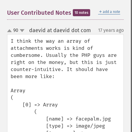
＋
User Contributed Notes
add a note
10 notes
daevid at daevid dot com
90
17 years ago
¶
up
down
I think the way an array of 
attachments works is kind of 
cumbersome. Usually the PHP guys are 
right on the money, but this is just 
counter-intuitive. It should have 
been more like:

Array

(

    [0] => Array

        (

            [name] => facepalm.jpg

            [type] => image/jpeg
