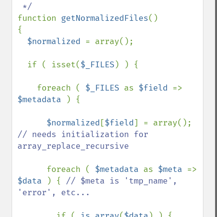
function 
getNormalizedFiles
()

{

$normalized 
= array();

  if ( isset(
$_FILES
) ) { 

    foreach ( 
$_FILES 
as 
$field 
=> 
$metadata 
) {

$normalized
[
$field
] = array(); 
// needs initialization for 
array_replace_recursive

foreach ( 
$metadata 
as 
$meta 
=> 
$data 
) { 
// $meta is 'tmp_name', 
'error', etc...

if ( 
is_array
(
$data
) ) {
