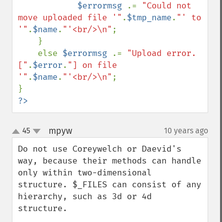
$errormsg 
.= 
"Could not 
move uploaded file '"
.
$tmp_name
.
"' to 
'"
.
$name
.
"'<br/>\n"
;

    }

    else 
$errormsg 
.= 
"Upload error. 
["
.
$error
.
"] on file 
'"
.
$name
.
"'<br/>\n"
;

?>
mpyw
45
10 years ago
¶
up
down
Do not use Coreywelch or Daevid's 
way, because their methods can handle 
only within two-dimensional 
structure. $_FILES can consist of any 
hierarchy, such as 3d or 4d 
structure.
