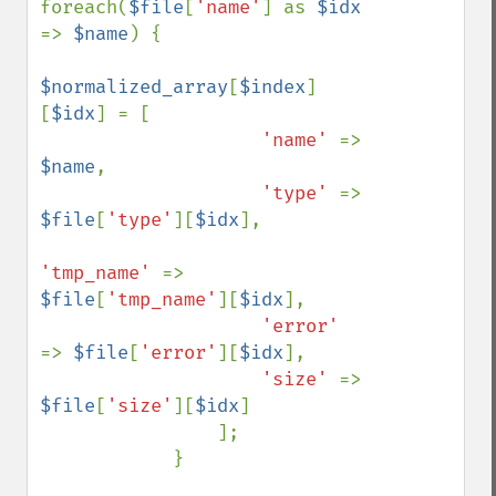
foreach(
$file
[
'name'
] as 
$idx 
=> 
$name
) {

$normalized_array
[
$index
]
[
$idx
] = [

'name' 
=> 
$name
,

'type' 
=> 
$file
[
'type'
][
$idx
],

'tmp_name' 
=> 
$file
[
'tmp_name'
][
$idx
],

'error' 
=> 
$file
[
'error'
][
$idx
],

'size' 
=> 
$file
[
'size'
][
$idx
]

                ];

            }
