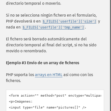
directorio temporal o moverlo.
Si no se selecciona ningún fichero en el formulario,
PHP devolverá
en
y
0
$_FILES['userfile']['size']
nada en
.
$_FILES['userfile']['tmp_name']
El fichero será borrado automáticamente del
directorio temporal al final del script, si no ha sido
movido o renombrado.
Ejemplo #3 Envío de un array de ficheros
PHP soporta los
arrays en HTML
así como con los
ficheros.
<form action="" method="post" enctype="multipart/for
<p>Imágenes:

<input type="file" name="pictures[]" />
