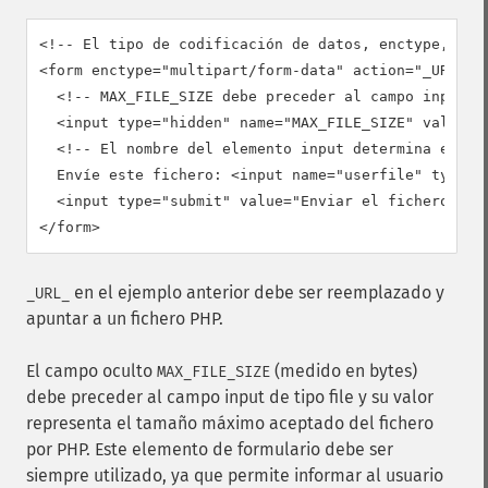
<!-- El tipo de codificación de datos, enctype, DEBE
<form enctype="multipart/form-data" action="_URL_" m
  <!-- MAX_FILE_SIZE debe preceder al campo input de
  <input type="hidden" name="MAX_FILE_SIZE" value="3
  <!-- El nombre del elemento input determina el nom
  Envíe este fichero: <input name="userfile" type="f
  <input type="submit" value="Enviar el fichero" />

</form>
en el ejemplo anterior debe ser reemplazado y
_URL_
apuntar a un fichero PHP.
El campo oculto
(medido en bytes)
MAX_FILE_SIZE
debe preceder al campo input de tipo file y su valor
representa el tamaño máximo aceptado del fichero
por PHP. Este elemento de formulario debe ser
siempre utilizado, ya que permite informar al usuario