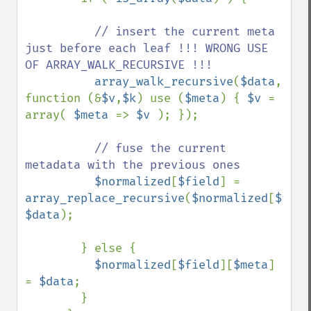
// insert the current meta 
just before each leaf !!! WRONG USE 
OF ARRAY_WALK_RECURSIVE !!!

array_walk_recursive
(
$data
, 
function (&
$v
,
$k
) use (
$meta
) { 
$v 
= 
array( 
$meta 
=> 
$v 
); });

// fuse the current 
metadata with the previous ones

$normalized
[
$field
] = 
array_replace_recursive
(
$normalized
[
$fiel
$data
);

        } else {

$normalized
[
$field
][
$meta
] 
= 
$data
;

        }
