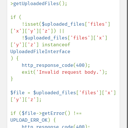
>
getUploadedFiles
();

if (

    !isset(
$uploaded_files
[
'files'
]
[
'x'
][
'y'
][
'z'
]) ||

    !
$uploaded_files
[
'files'
][
'x'
]
[
'y'
][
'z'
] instanceof 
) {

http_response_code
(
400
);

    exit(
'Invalid request body.'
);

}

$file 
= 
$uploaded_files
[
'files'
][
'x'
]
[
'y'
][
'z'
];

if (
$file
->
getError
() !== 
UPLOAD_ERR_OK
) {

http_response_code
(
400
);
