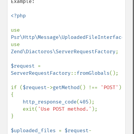
Example:

<?php

use 
Psr\Http\Message\UploadedFileInterface
;

use 
Zend\Diactoros\ServerRequestFactory
;

$request 
= 
ServerRequestFactory
::
fromGlobals
();

if (
$request
->
getMethod
() !== 
'POST'
) 
{

http_response_code
(
405
);

    exit(
'Use POST method.'
);

}

$uploaded_files 
= 
$request
-