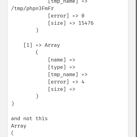
            [tmp_name] => 
/tmp/phpn3FmFr

            [error] => 0

            [size] => 15476

        )

    [1] => Array

        (

            [name] => 

            [type] => 

            [tmp_name] => 

            [error] => 4

            [size] => 

        )

)

and not this

Array

(
