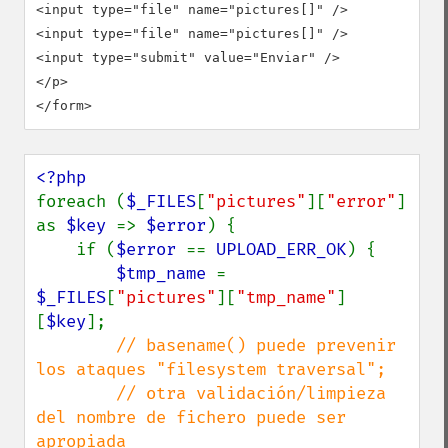
<input type="file" name="pictures[]" />

<input type="file" name="pictures[]" />

<input type="submit" value="Enviar" />

</p>

</form>
foreach (
$_FILES
[
"pictures"
][
"error"
] 
as 
$key 
=> 
$error
) {

    if (
$error 
== 
UPLOAD_ERR_OK
) {

$tmp_name 
= 
$_FILES
[
"pictures"
][
"tmp_name"
]
[
$key
];

// basename() puede prevenir 
los ataques "filesystem traversal";

        // otra validación/limpieza 
del nombre de fichero puede ser 
apropiada
