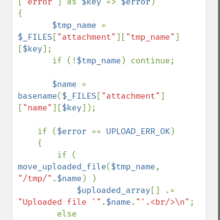
[
"error"
] as 
$key 
=> 
$error
)

{

$tmp_name 
= 
$_FILES
[
"attachment"
][
"tmp_name"
]
[
$key
];

       if (!
$tmp_name
) continue;

$name 
= 
basename
(
$_FILES
[
"attachment"
]
[
"name"
][
$key
]);

    if (
$error 
== 
UPLOAD_ERR_OK
)

    {

        if ( 
move_uploaded_file
(
$tmp_name
, 
"/tmp/"
.
$name
) )

$uploaded_array
[] .= 
"Uploaded file '"
.
$name
.
"'.<br/>\n"
;

        else
