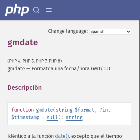
Change language:
gmdate
(PHP 4, PHP 5, PHP 7, PHP 8)
gmdate
—
Formatea una fecha/hora GMT/TUC
Descripción
¶
function
gmdate
(
string
$format
,
?
int
$timestamp
=
null
):
string
Idéntico a la función
date()
, excepto que el tiempo