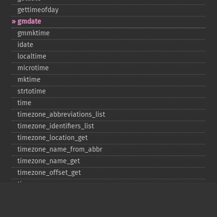
gettimeofday
gmdate
gmmktime
idate
localtime
microtime
mktime
strtotime
time
timezone_​abbreviations_​list
timezone_​identifiers_​list
timezone_​location_​get
timezone_​name_​from_​abbr
timezone_​name_​get
timezone_​offset_​get
timezone_​open
timezone_​transitions_​get
timezone_​version_​get