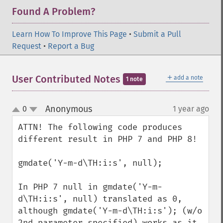
Found A Problem?
Learn How To Improve This Page
•
Submit a Pull
Request
•
Report a Bug
＋
User Contributed Notes
add a note
1 note
Anonymous
0
1 year ago
¶
up
down
ATTN! The following code produces 
different result in PHP 7 and PHP 8!

gmdate('Y-m-d\TH:i:s', null);

In PHP 7 null in gmdate('Y-m-
d\TH:i:s', null) translated as 0, 
although gmdate('Y-m-d\TH:i:s'); (w/o 
2nd parameter specified) works as it 