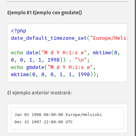
Ejemplo #1 Ejemplo con
gmdate()
<?php

date_default_timezone_set
(
"Europe/Helsink
echo 
date
(
"M d Y H:i:s e"
, 
mktime
(
0
, 
0
, 
0
, 
1
, 
1
, 
1998
)) . 
"\n"
;

echo 
gmdate
(
"M d Y H:i:s e"
, 
mktime
(
0
, 
0
, 
0
, 
1
, 
1
, 
1998
));
El ejemplo anterior mostrará:
Jan 01 1998 00:00:00 Europe/Helsinki

Dec 31 1997 22:00:00 UTC