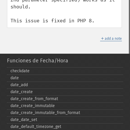
should.

This issue is fixed in PHP 8.
＋
add a note
Funciones de Fecha/Hora
checkdate
date
date_​add
date_​create
date_​create_​from_​format
date_​create_​immutable
date_​create_​immutable_​from_​format
date_​date_​set
date_​default_​timezone_​get