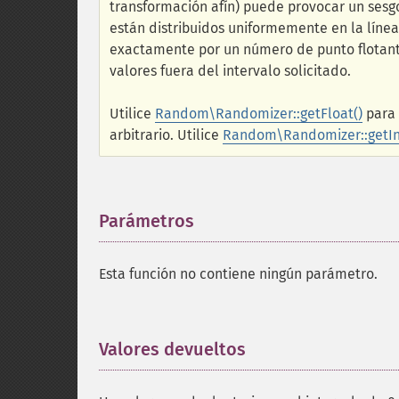
transformación afín) puede provocar un sesgo
están distribuidos uniformemente en la líne
exactamente por un número de punto flotante
valores fuera del intervalo solicitado.
Utilice
Random\Randomizer::getFloat()
para 
arbitrario. Utilice
Random\Randomizer::getIn
Parámetros
¶
Esta función no contiene ningún parámetro.
Valores devueltos
¶