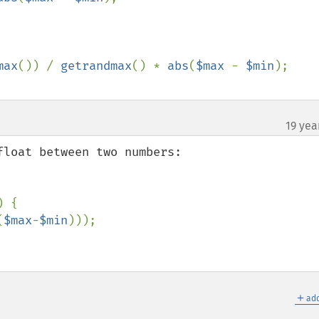
max
()) / 
getrandmax
() * 
abs
(
$max 
- 
$min
);

19 yea
loat between two numbers:

) {

(
$max
-
$min
)));

＋
add