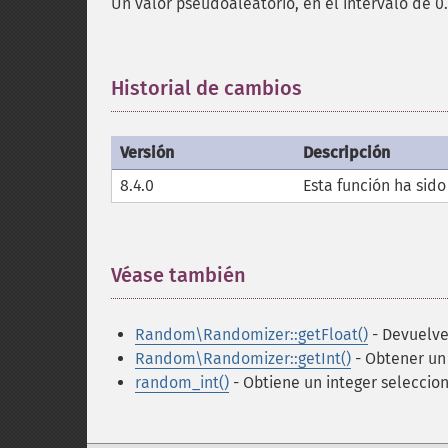
Un valor pseudoaleatorio, en el intervalo de 0.0
Historial de cambios
¶
Versión
Descripción
8.4.0
Esta función ha sid
Véase también
¶
Random\Randomizer::getFloat()
- Devuelve
Random\Randomizer::getInt()
- Obtener un
random_int()
- Obtiene un integer selecci