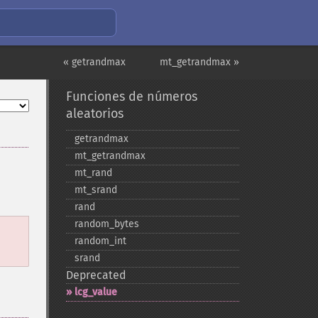
« getrandmax
mt_getrandmax »
Funciones de números
aleatorios
getrandmax
mt_​getrandmax
mt_​rand
mt_​srand
rand
random_​bytes
random_​int
srand
Deprecated
lcg_​value