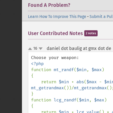
Found A Problem?
Learn How To Improve This Page
•
Submit a Pul
User Contributed Notes
2 notes
daniel dot baulig at gmx dot de
16
up
down
function 
mt_randf
(
$min
, 
$max
)

{

    return 
$min 
+ 
abs
(
$max 
- 
$mi
mt_getrandmax
())/
mt_getrandmax
();
}

function 
lcg_randf
(
$min
, 
$max
)

{

    return 
$min 
+ 
lcg_value
() * 