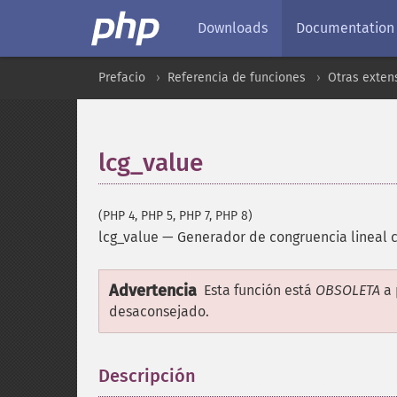
Downloads
Documentation
Prefacio
Referencia de funciones
Otras exten
lcg_value
(PHP 4, PHP 5, PHP 7, PHP 8)
lcg_value
—
Generador de congruencia lineal
Advertencia
Esta función está
OBSOLETA
a 
desaconsejado.
Descripción
¶