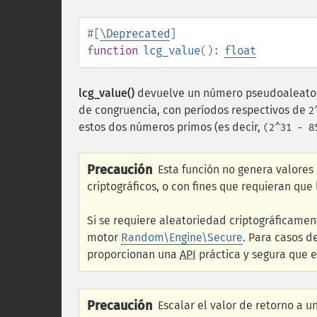
#[
\Deprecated
]
function
lcg_value
():
float
lcg_value()
devuelve un número pseudoaleatori
de congruencia, con períodos respectivos de
2
estos dos números primos (es decir,
(2^31 - 8
Precaución
Esta función no genera valores
criptográficos, o con fines que requieran que
Si se requiere aleatoriedad criptográficamen
motor
Random\Engine\Secure
. Para casos d
proporcionan una
API
práctica y segura que 
Precaución
Escalar el valor de retorno a un