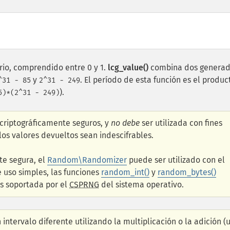
o, comprendido entre 0 y 1.
lcg_value()
combina dos generad
y
. El período de esta función es el produc
^31 - 85
2^31 - 249
).
5)*(2^31 - 249)
 criptográficamente seguros, y
no debe
ser utilizada con fines
 los valores devueltos sean indescifrables.
te segura, el
Random\Randomizer
puede ser utilizado con el
e uso simples, las funciones
random_int()
y
random_bytes()
es soportada por el
CSPRNG
del sistema operativo.
 intervalo diferente utilizando la multiplicación o la adición (