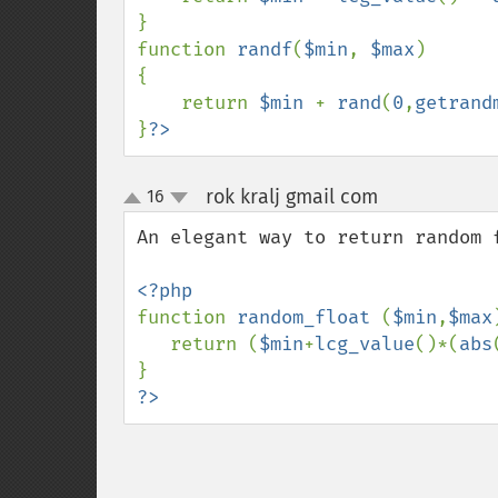
}

function 
randf
(
$min
, 
$max
)

{

    return 
$min 
+ 
rand
(
0
,
getrand
}
?>
rok kralj gmail com
16
¶
up
down
An elegant way to return random f
function 
random_float 
(
$min
,
$max
   return (
$min
+
lcg_value
()*(
abs
?>