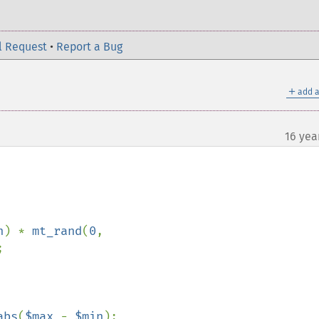
l Request
•
Report a Bug
＋
add a
16 yea
¶
n
) * 
mt_rand
(
0
, 
 

abs
(
$max 
- 
$min
);
