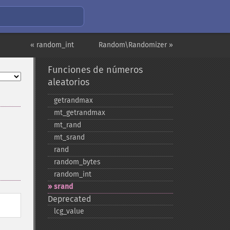
« random_int
Random\Randomizer »
Funciones de números
aleatorios
getrandmax
mt_​getrandmax
mt_​rand
mt_​srand
rand
random_​bytes
random_​int
srand
Deprecated
lcg_​value