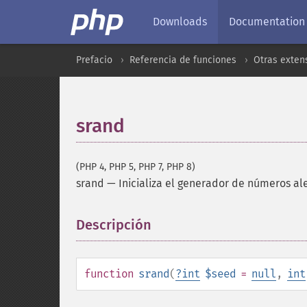
Downloads
Documentation
Prefacio
Referencia de funciones
Otras exten
srand
(PHP 4, PHP 5, PHP 7, PHP 8)
srand
—
Inicializa el generador de números al
Descripción
¶
function
srand
(
?
int
$seed
=
null
,
int