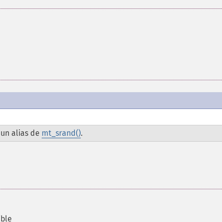
un alias de
mt_srand()
.
ible