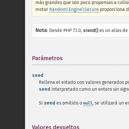
más grandes que son poco propensas a colisio
motor
Random\Engine\Secure
proporciona da
Nota
:
Desde PHP 7.1.0,
srand()
es un alias de
Parámetros
¶
seed
Rellena el estado con valores generados po
seed
interpretado como un entero sin signo
Si
seed
es omitido o
, se utilizará un 
null
Valores devueltos
¶