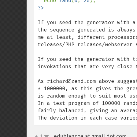
  echo 
rand
(
0
, 
20
If you seed the generator with a
the sequence generated is always
me at least, different processor
releases/PHP releases/webserver 
If you seed the generator with t
invokations that are very close 
As richard@zend.com above sugges
* 1000000, as this gives the gre
is random enough to suit most use
In a test program of 100000 rand
fairly balanced, giving an avera
The deviation in each case varie
edublancoa at gmail dot com
1
¶