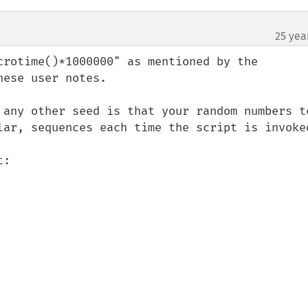
25 yea
crotime()*1000000" as mentioned by the 
ese user notes.

 any other seed is that your random numbers te
lar, sequences each time the script is invoked
:
