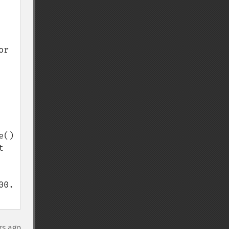
r 
() 
 
0. 
rs ago