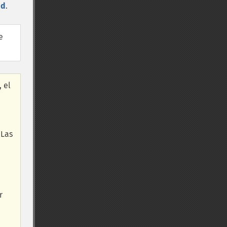
ed
.
e
 el
 Las
r