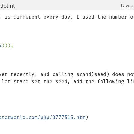
dot nl
17 yea
¶
h is different every day, I used the number of
4
)));

ver recently, and calling srand(seed) does not
 let srand set the seed, add the following lin


sterworld.com/php/3777515.htm
)
