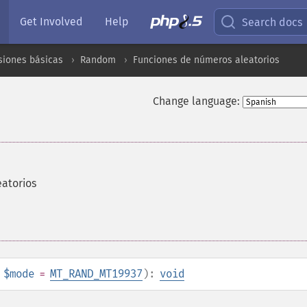
Get Involved
Help
Search docs
siones básicas
Random
Funciones de números aleatorios
Change language:
eatorios
$mode
=
MT_RAND_MT19937
):
void