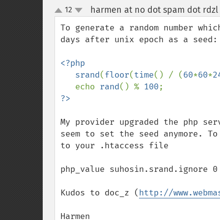
harmen at no dot spam dot rdzl 
12
up
down
To generate a random number whic
days after unix epoch as a seed:

<?php  

   srand
(
floor
(
time
() / (
60
*
60
*
2
   echo 
rand
() % 
100
My provider upgraded the php ser
seem to set the seed anymore. To
to your .htaccess file

php_value suhosin.srand.ignore 0 
Kudos to doc_z (
http://www.webma
Harmen