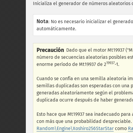
Inicializa el generador de números aleatorios
Nota
:
No es necesario inicializar el genera
automáticamente.
Precaución
Dado que el motor Mt19937 ("Me
número de secuencias aleatorias posibles est
19937
enorme período de Mt19937 de 2
-1.
Cuando se confía en una semilla aleatoria im
semillas duplicadas son esperadas con una 
generadas aleatoriamente según el problema
duplicada ocurre después de haber generad
Esto hace que Mt19937 sea inadecuado para a
con más que una probabilidad despreciable. S
Random\Engine\Xoshiro256StarStar
como
Ra