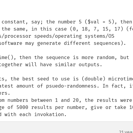
 constant, say; the number 5 ($val = 5), then 
 the same, in this case (0, 18, 7, 15, 17) (fo
s/processor speeds/operating systems/OS 
software may generate different sequences).

ime(), then the sequence is more random, but 
together will have similar outputs.

ts, the best seed to use is (double) microtime
atest amount of psuedo-randomness. In fact, it
rs.

om numbers between 1 and 20, the results were 
ge of 5000 results per number, give or take 10
d with each invokation.
21 yea