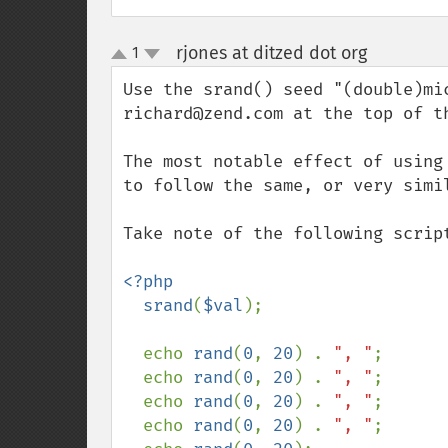
rjones at ditzed dot org
1
¶
up
down
Use the srand() seed "(double)mi
richard@zend.com at the top of th
The most notable effect of using
to follow the same, or very simi
Take note of the following script
<?php

  srand
(
$val
);

  echo 
rand
(
0
, 
20
) . 
", "
;

  echo 
rand
(
0
, 
20
) . 
", "
;

  echo 
rand
(
0
, 
20
) . 
", "
;

  echo 
rand
(
0
, 
20
) . 
", "
;
