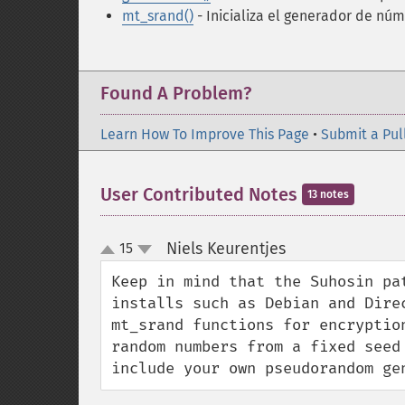
mt_srand()
- Inicializa el generador de nú
Found A Problem?
Learn How To Improve This Page
•
Submit a Pul
User Contributed Notes
13 notes
Niels Keurentjes
15
¶
up
down
Keep in mind that the Suhosin pa
installs such as Debian and Dire
mt_srand functions for encryptio
random numbers from a fixed seed
include your own pseudorandom ge