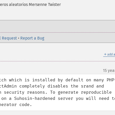
meros aleatorios Mersenne Twister
l Request
•
Report a Bug
＋
add a
15 yea
tch which is installed by default on many PHP
ctAdmin completely disables the srand and 
n security reasons. To generate reproducible 
 on a Suhosin-hardened server you will need to
nerator code.