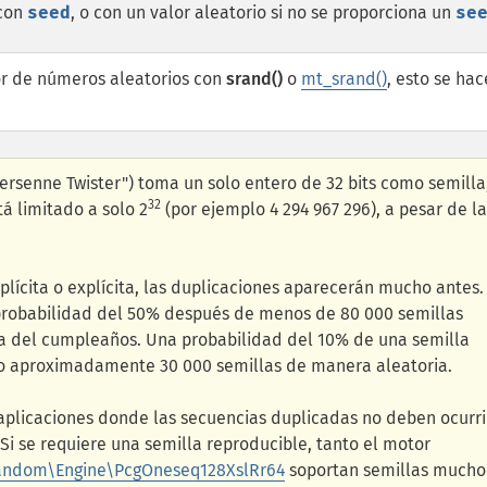
 con
seed
, o con un valor aleatorio si no se proporciona un
se
dor de números aleatorios con
srand()
o
mt_srand()
, esto se hac
rsenne Twister") toma un solo entero de 32 bits como semilla,
32
á limitado a solo 2
(por ejemplo 4 294 967 296), a pesar de la
plícita o explícita, las duplicaciones aparecerán mucho antes.
probabilidad del 50% después de menos de 80 000 semillas
 del cumpleaños. Una probabilidad del 10% de una semilla
o aproximadamente 30 000 semillas de manera aleatoria.
plicaciones donde las secuencias duplicadas no deben ocurri
i se requiere una semilla reproducible, tanto el motor
ndom\Engine\PcgOneseq128XslRr64
soportan semillas mucho