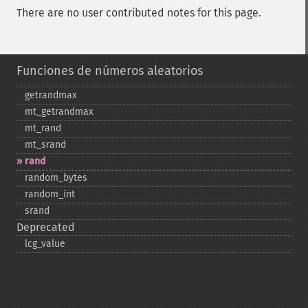
There are no user contributed notes for this page.
Funciones de números aleatorios
getrandmax
mt_​getrandmax
mt_​rand
mt_​srand
rand
random_​bytes
random_​int
srand
Deprecated
lcg_​value