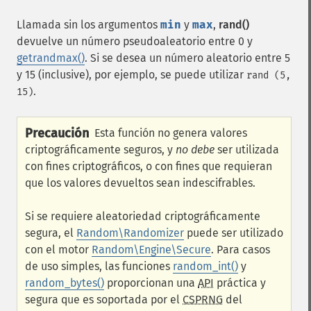
Llamada sin los argumentos
min
y
max
,
rand()
devuelve un número pseudoaleatorio entre 0 y
getrandmax()
. Si se desea un número aleatorio entre 5
y 15 (inclusive), por ejemplo, se puede utilizar
rand (5,
.
15)
Precaución
Esta función no genera valores
criptográficamente seguros, y
no debe
ser utilizada
con fines criptográficos, o con fines que requieran
que los valores devueltos sean indescifrables.
Si se requiere aleatoriedad criptográficamente
segura, el
Random\Randomizer
puede ser utilizado
con el motor
Random\Engine\Secure
. Para casos
de uso simples, las funciones
random_int()
y
random_bytes()
proporcionan una
API
práctica y
segura que es soportada por el
CSPRNG
del