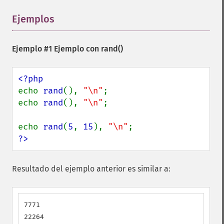
Ejemplos
¶
Ejemplo #1 Ejemplo con
rand()
echo 
rand
(), 
"\n"
;

echo 
rand
(), 
"\n"
;

echo 
rand
(
5
, 
15
), 
"\n"
?>
Resultado del ejemplo anterior es similar a:
7771

22264
