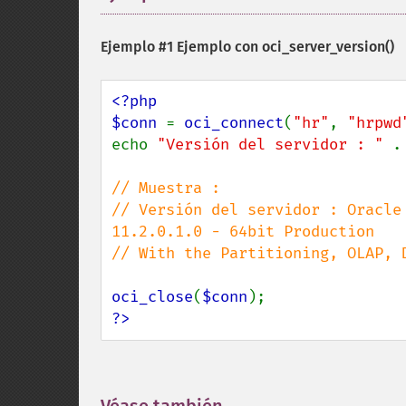
Ejemplo #1 Ejemplo con
oci_server_version()
<?php

$conn 
= 
oci_connect
(
"hr"
, 
"hrpwd
echo 
"Versión del servidor : " 
.
// Muestra :

// Versión del servidor : Oracle
11.2.0.1.0 - 64bit Production

// With the Partitioning, OLAP, 
oci_close
(
$conn
?>