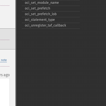
oci_​set_​module_​name
oci_​set_​prefetch
oci_​set_​prefetch_​lob
oci_​statement_​type
oci_​unregister_​taf_​callback
 note
rs ago