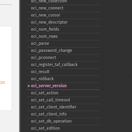
oci_​new_​collection
oci_​new_​connect
oci_​new_​cursor
oci_​new_​descriptor
oci_​num_​fields
oci_​num_​rows
oci_​parse
oci_​password_​change
oci_​pconnect
oci_​register_​taf_​callback
oci_​result
oci_​rollback
n

oci_​server_​version
oci_​set_​action
oci_​set_​call_​timeout
oci_​set_​client_​identifier
oci_​set_​client_​info
oci_​set_​db_​operation
oci_​set_​edition