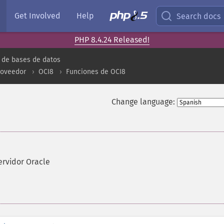
Get Involved
Help
Search docs
PHP 8.4.24 Released!
 de bases de datos
roveedor
OCI8
Funciones de OCI8
Change language:
ervidor Oracle