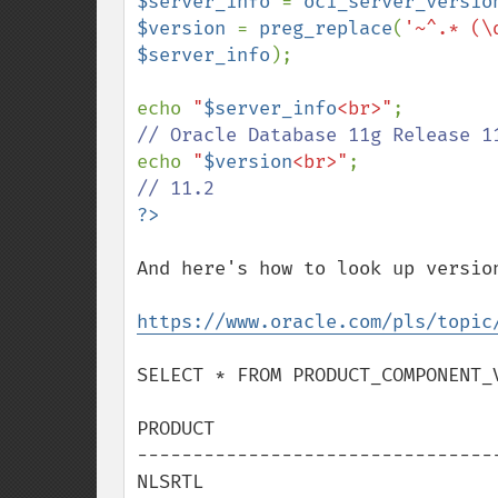
$server_info 
= 
oci_server_versio
$version 
= 
preg_replace
(
'~^.* (\
$server_info
);

echo 
"
$server_info
<br>"
echo 
"
$version
<br>"
And here's how to look up version
https://www.oracle.com/pls/topic
SELECT * FROM PRODUCT_COMPONENT_V
PRODUCT                          
---------------------------------
NLSRTL                           