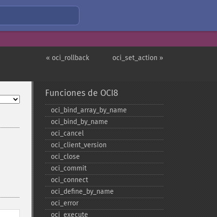
« oci_rollback
oci_set_action »
Funciones de OCI8
oci_​bind_​array_​by_​name
oci_​bind_​by_​name
oci_​cancel
oci_​client_​version
oci_​close
oci_​commit
oci_​connect
oci_​define_​by_​name
oci_​error
oci_​execute