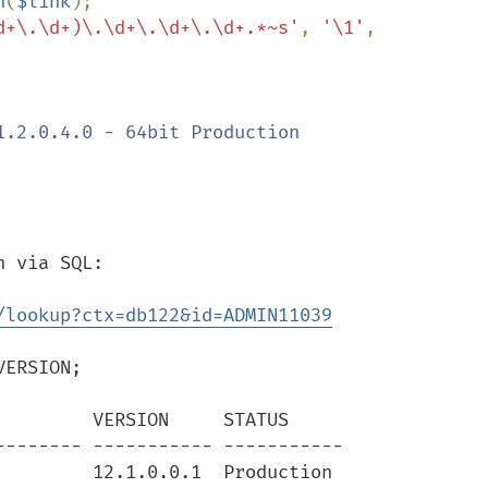
n
(
$link
d+\.\d+)\.\d+\.\d+\.\d+.*~s'
, 
'\1'
, 
 via SQL:

/lookup?ctx=db122&id=ADMIN11039
ERSION;

        VERSION     STATUS

------- ----------- -----------

        12.1.0.0.1  Production
