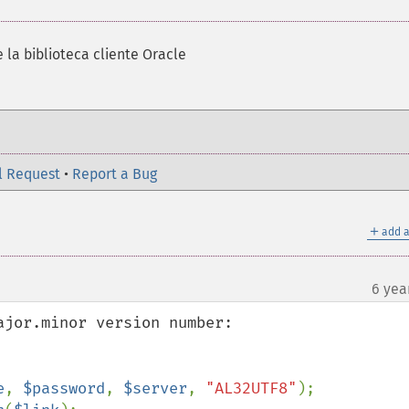
 la biblioteca cliente Oracle
l Request
•
Report a Bug
＋
add a
6 yea
jor.minor version number:

e
, 
$password
, 
$server
, 
"AL32UTF8"