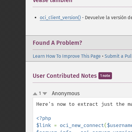
Véase también
¶
oci_client_version()
- Devuelve la versión de
Found A Problem?
Learn How To Improve This Page
•
Submit a Pul
User Contributed Notes
1 note
Anonymous
1
¶
up
down
Here's now to extract just the ma
<?php

$link 
= 
oci_new_connect
(
$usernam