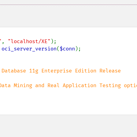
"
, 
"localhost/XE"
);

 
oci_server_version
(
$conn
);

 Database 11g Enterprise Edition Release 
Data Mining and Real Application Testing optio