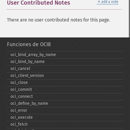
＋
User Contributed Notes
add a note
There are no user contributed notes for this page.
Funciones de OCI8
oci_​bind_​array_​by_​name
oci_​bind_​by_​name
oci_​cancel
oci_​client_​version
oci_​close
oci_​commit
oci_​connect
oci_​define_​by_​name
oci_​error
oci_​execute
oci_​fetch