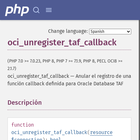
Change language:
oci_unregister_taf_callback
(PHP 7.0 >= 7.0.23, PHP 8, PHP 7 >= 7.1.9, PHP 8, PECL OCI8 >=
2.1.7)
oci_unregister_taf_callback
—
Anular el registro de una
función callback definida para Oracle Database TAF
Descripción
¶
function
oci_unregister_taf_callback
(
resource
$connection
):
bool