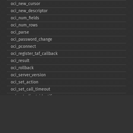
oci_​new_​cursor
oci_​new_​descriptor
oci_​num_​fields
oci_​num_​rows
oci_​parse
oci_​password_​change
oci_​pconnect
oci_​register_​taf_​callback
oci_​result
oci_​rollback
oci_​server_​version
oci_​set_​action
oci_​set_​call_​timeout
oci_​set_​client_​identifier
oci_​set_​client_​info
oci_​set_​db_​operation
oci_​set_​edition
oci_​set_​module_​name
oci_​set_​prefetch