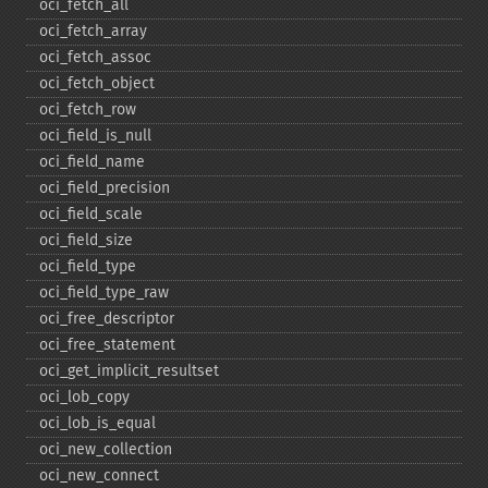
oci_​fetch_​all
oci_​fetch_​array
oci_​fetch_​assoc
oci_​fetch_​object
oci_​fetch_​row
oci_​field_​is_​null
oci_​field_​name
oci_​field_​precision
oci_​field_​scale
oci_​field_​size
oci_​field_​type
oci_​field_​type_​raw
oci_​free_​descriptor
oci_​free_​statement
oci_​get_​implicit_​resultset
oci_​lob_​copy
oci_​lob_​is_​equal
oci_​new_​collection
oci_​new_​connect