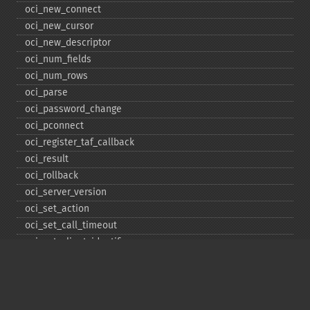
oci_​new_​connect
oci_​new_​cursor
oci_​new_​descriptor
oci_​num_​fields
oci_​num_​rows
oci_​parse
oci_​password_​change
oci_​pconnect
oci_​register_​taf_​callback
oci_​result
oci_​rollback
oci_​server_​version
oci_​set_​action
oci_​set_​call_​timeout
oci_​set_​client_​identifier
oci_​set_​client_​info
oci_​set_​db_​operation
oci_​set_​edition
oci_​set_​module_​name