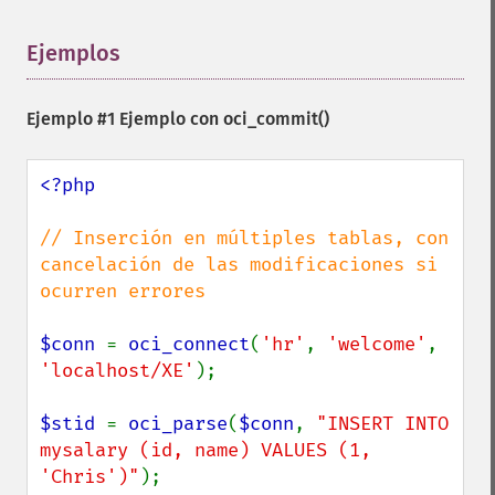
Ejemplos
¶
Ejemplo #1 Ejemplo con
oci_commit()
<?php

// Inserción en múltiples tablas, con 
cancelación de las modificaciones si 
ocurren errores

$conn 
= 
oci_connect
(
'hr'
, 
'welcome'
, 
'localhost/XE'
);

$stid 
= 
oci_parse
(
$conn
, 
"INSERT INTO 
mysalary (id, name) VALUES (1, 
'Chris')"
);
