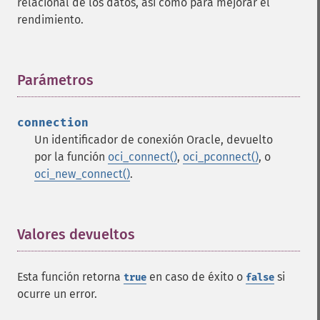
relacional de los datos, así como para mejorar el
rendimiento.
Parámetros
¶
connection
Un identificador de conexión Oracle, devuelto
por la función
oci_connect()
,
oci_pconnect()
, o
oci_new_connect()
.
Valores devueltos
¶
Esta función retorna
en caso de éxito o
si
true
false
ocurre un error.