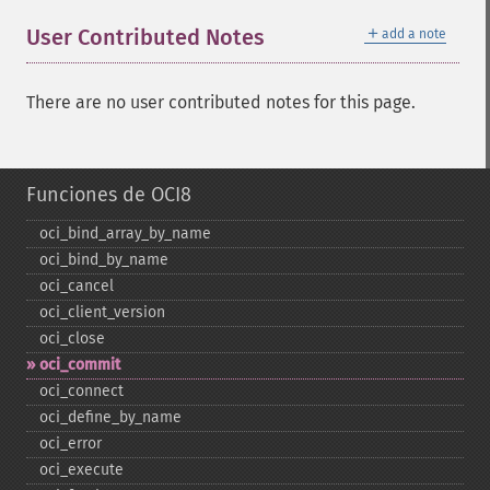
＋
User Contributed Notes
add a note
There are no user contributed notes for this page.
Funciones de OCI8
oci_​bind_​array_​by_​name
oci_​bind_​by_​name
oci_​cancel
oci_​client_​version
oci_​close
oci_​commit
oci_​connect
oci_​define_​by_​name
oci_​error
oci_​execute