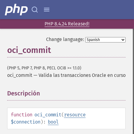
PHP 8.4.24 Released!
Change language:
oci_commit
(PHP 5, PHP 7, PHP 8, PECL OCI8 >= 1.1.0)
oci_commit
—
Valida las transacciones Oracle en curso
Descripción
¶
function
oci_commit
(
resource
$connection
):
bool