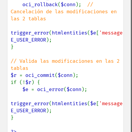
oci_rollback
(
$conn
);  
// 
Cancelación de las modificaciones en 
las 2 tablas

trigger_error
(
htmlentities
(
$e
[
'message'
E_USER_ERROR
);

}

// Valida las modificaciones en las 2 
$r 
= 
oci_commit
(
$conn
);

if (!
$r
) {

$e 
= 
oci_error
(
$conn
);

trigger_error
(
htmlentities
(
$e
[
'message'
E_USER_ERROR
);

}

?>