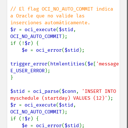
// El flag OCI_NO_AUTO_COMMIT indica 
a Oracle que no valide las 
$r 
= 
oci_execute
(
$stid
, 
OCI_NO_AUTO_COMMIT
);

if (!
$r
) {

$e 
= 
oci_error
(
$stid
);

trigger_error
(
htmlentities
(
$e
[
'message'
E_USER_ERROR
);

}

$stid 
= 
oci_parse
(
$conn
, 
'INSERT INTO 
myschedule (startday) VALUES (12)'
$r 
= 
oci_execute
(
$stid
, 
OCI_NO_AUTO_COMMIT
);

if (!
$r
) {

$e 
= 
oci_error
(
$stid
);
