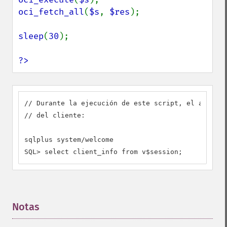
oci_fetch_all
(
$s
, 
$res
);

sleep
(
30
);

?>
// Durante la ejecución de este script, el adminis
// del cliente:

sqlplus system/welcome

SQL> select client_info from v$session;
Notas
¶