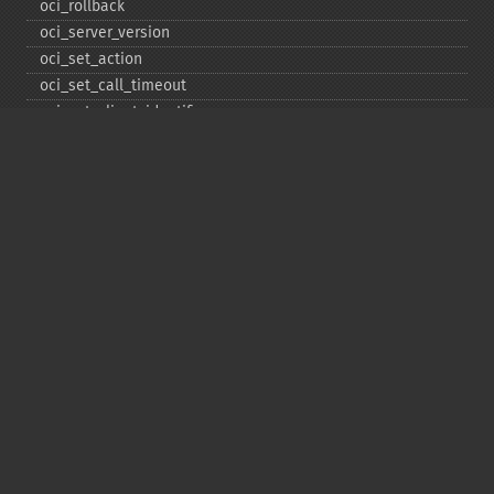
oci_​rollback
oci_​server_​version
oci_​set_​action
oci_​set_​call_​timeout
oci_​set_​client_​identifier
oci_​set_​client_​info
oci_​set_​db_​operation
oci_​set_​edition
oci_​set_​module_​name
oci_​set_​prefetch
oci_​set_​prefetch_​lob
oci_​statement_​type
oci_​unregister_​taf_​callback
Copyright © 2001-2026 The PHP Documentation