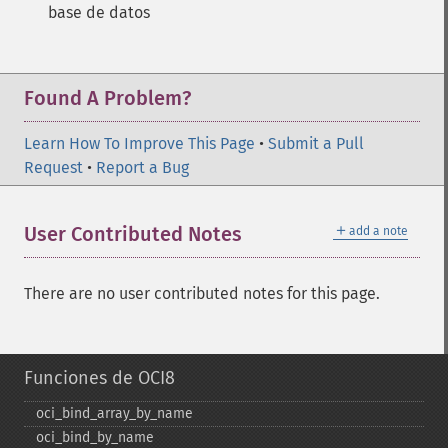
base de datos
Found A Problem?
Learn How To Improve This Page
•
Submit a Pull
Request
•
Report a Bug
＋
User Contributed Notes
add a note
There are no user contributed notes for this page.
Funciones de OCI8
oci_​bind_​array_​by_​name
oci_​bind_​by_​name