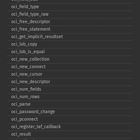
oci_​field_​type
oci_​field_​type_​raw
oci_​free_​descriptor
oci_​free_​statement
oci_​get_​implicit_​resultset
oci_​lob_​copy
oci_​lob_​is_​equal
oci_​new_​collection
oci_​new_​connect
oci_​new_​cursor
oci_​new_​descriptor
oci_​num_​fields
oci_​num_​rows
oci_​parse
oci_​password_​change
oci_​pconnect
oci_​register_​taf_​callback
oci_​result