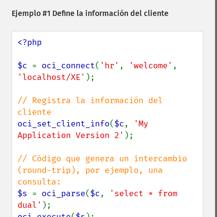
Ejemplo #1 Define la información del cliente
<?php

$c 
= 
oci_connect
(
'hr'
, 
'welcome'
, 
'localhost/XE'
);

// Registra la información del 
oci_set_client_info
(
$c
, 
'My 
Application Version 2'
);

// Código que genera un intercambio 
(round-trip), por ejemplo, una 
$s 
= 
oci_parse
(
$c
, 
'select * from 
dual'
oci_execute
(
$s