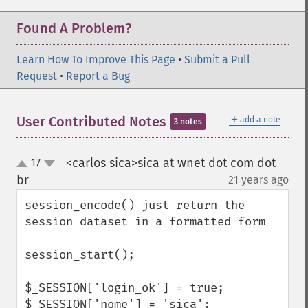
Found A Problem?
Learn How To Improve This Page
•
Submit a Pull
Request
•
Report a Bug
＋
User Contributed Notes
add a note
3 notes
<carlos sica>sica at wnet dot com dot
17
up
down
br
21 years ago
¶
session_encode() just return the 
session dataset in a formatted form

session_start();

$_SESSION['login_ok'] = true;

$_SESSION['nome'] = 'sica';
