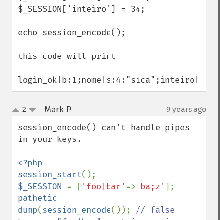
$_SESSION['inteiro'] = 34;

echo session_encode();

this code will print

login_ok|b:1;nome|s:4:"sica";inteiro|i:34
Mark P
2
9 years ago
¶
up
down
session_encode() can't handle pipes 
in your keys.

<?php

session_start
$_SESSION 
= [
'foo|bar'
=>
'ba;z'
]; 
pathetic

dump
(
session_encode
()); 
// false 