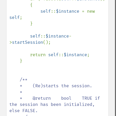
        {

self
::
$instance 
= new 
self
;

        }

self
::
$instance
-
>
startSession
();

        return 
self
::
$instance
;

    }

/**

    *    (Re)starts the session.

    *    

    *    @return    bool    TRUE if 
the session has been initialized, 
else FALSE.
