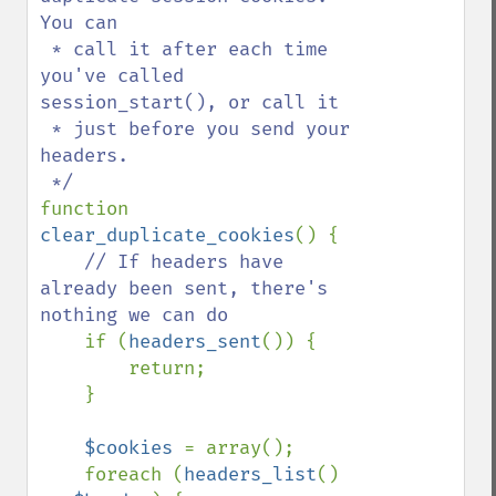
You can

 * call it after each time 
you've called 
session_start(), or call it

 * just before you send your 
headers.

function 
clear_duplicate_cookies
() {

// If headers have 
already been sent, there's 
nothing we can do

if (
headers_sent
()) {

        return;

    }

$cookies 
= array();

    foreach (
headers_list
() 