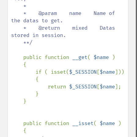
    *    

    *    @param    name    Name of 
the datas to get.

    *    @return    mixed    Datas 
stored in session.

    **/

public function 
__get
( 
$name 
)

    {

        if ( isset(
$_SESSION
[
$name
]))

        {

            return 
$_SESSION
[
$name
];

        }

    }

    public function 
__isset
( 
$name 
)

    {
