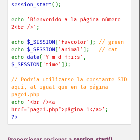
session_start
();

echo 
'Bienvenido a la página número 
2<br />'
;

echo 
$_SESSION
[
'favcolor'
]; 
echo 
$_SESSION
[
'animal'
];   
echo 
date
(
'Y m d H:i:s'
, 
$_SESSION
[
'time'
]);

// Podría utilizarse la constante SID 
aquí, al igual que en la página 
echo 
'<br /><a 
href="page1.php">página 1</a>'
?>
Proporcionar opciones a
session_start()
¶