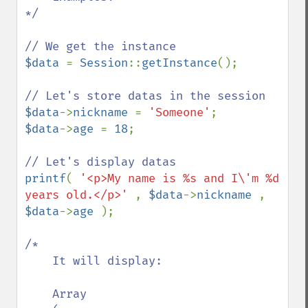
*/

$data 
= 
Session
::
getInstance
();

$data
->
nickname 
= 
'Someone'
$data
->
age 
= 
18
;

printf
( 
'<p>My name is %s and I\'m %d 
years old.</p>' 
, 
$data
->
nickname 
, 
$data
->
age 
);

/*

    It will display:

    Array
