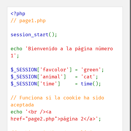
// page1.php

session_start
();

echo 
'Bienvenido a la página número 
1'
;

$_SESSION
[
'favcolor'
] = 
'green'
$_SESSION
[
'animal'
]   = 
'cat'
$_SESSION
[
'time'
]     = 
time
();

// Funciona si la cookie ha sido 
echo 
'<br /><a 
href="page2.php">página 2</a>'
;
