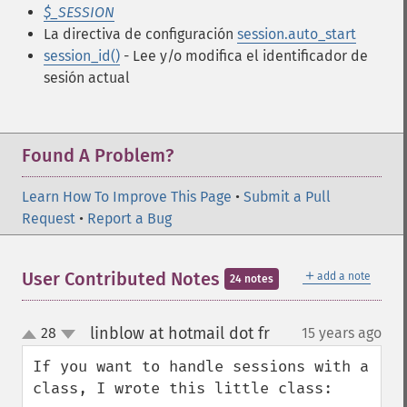
$_SESSION
La directiva de configuración
session.auto_start
session_id()
- Lee y/o modifica el identificador de
sesión actual
Found A Problem?
Learn How To Improve This Page
•
Submit a Pull
Request
•
Report a Bug
＋
User Contributed Notes
add a note
24 notes
linblow at hotmail dot fr
28
15 years ago
¶
up
down
If you want to handle sessions with a 
class, I wrote this little class:
