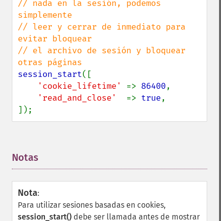
// nada en la sesión, podemos 
simplemente

// leer y cerrar de inmediato para 
evitar bloquear

// el archivo de sesión y bloquear 
session_start
([

'cookie_lifetime' 
=> 
86400
,

'read_and_close'  
=> 
true
,

]);
Notas
¶
Nota
:
Para utilizar sesiones basadas en cookies,
session_start()
debe ser llamada antes de mostrar