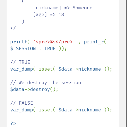
    (

        [nickname] => Someone

        [age] => 18

    )

*/

printf
( 
'<pre>%s</pre>' 
, 
print_r
( 
$_SESSION 
, 
TRUE 
));

var_dump
( isset( 
$data
->
nickname 
));

$data
->
destroy
();

var_dump
( isset( 
$data
->
nickname 
));
