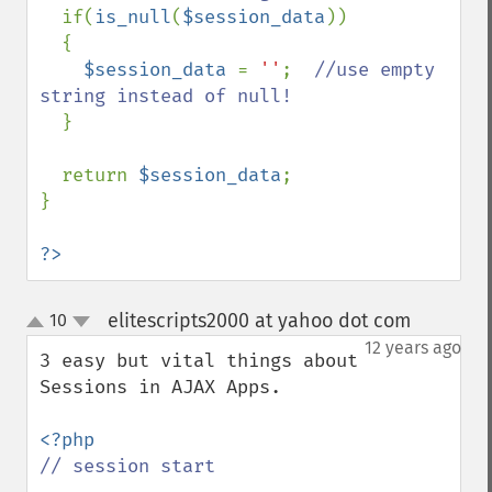
if(
is_null
(
$session_data
))

  {

$session_data 
= 
''
;  
//use empty 
string instead of null!

}

  return 
$session_data
;

}

?>
elitescripts2000 at yahoo dot com
10
¶
up
down
12 years ago
3 easy but vital things about 
Sessions in AJAX Apps.

// session start
