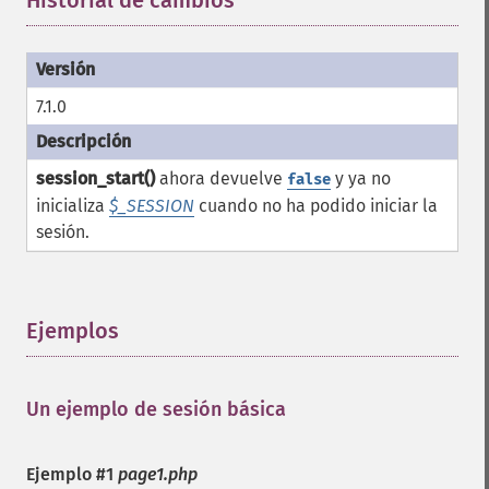
Historial de cambios
¶
7.1.0
session_start()
ahora devuelve
y ya no
false
inicializa
$_SESSION
cuando no ha podido iniciar la
sesión.
Ejemplos
¶
Un ejemplo de sesión básica
¶
Ejemplo #1
page1.php