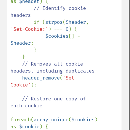
as 
$header
) {

// Identify cookie 
headers

if (
strpos
(
$header
, 
'Set-Cookie:'
) === 
0
) {

$cookies
[] = 
$header
;

        }

    }

// Removes all cookie 
headers, including duplicates

header_remove
(
'Set-
Cookie'
);

// Restore one copy of 
each cookie

foreach(
array_unique
(
$cookies
) 
as 
$cookie
) {
