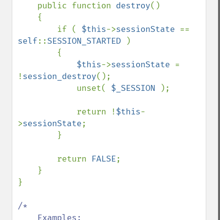
public function 
destroy
()

    {

        if ( 
$this
->
sessionState 
== 
self
::
SESSION_STARTED 
)

        {

$this
->
sessionState 
= 
!
session_destroy
();

            unset( 
$_SESSION 
);

            return !
$this
-
>
sessionState
;

        }

        return 
FALSE
;

    }

}

/*

    Examples:
