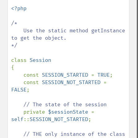
<?php

/*

    Use the static method getInstance 
to get the object.

*/

class 
{

    const 
SESSION_STARTED 
= 
TRUE
;

    const 
SESSION_NOT_STARTED 
= 
FALSE
;

// The state of the session

private 
$sessionState 
= 
self
::
SESSION_NOT_STARTED
;

// THE only instance of the class
