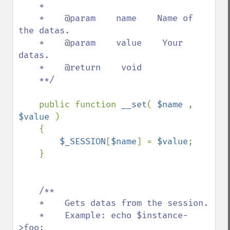
    *    

    *    @param    name    Name of 
the datas.

    *    @param    value    Your 
datas.

    *    @return    void

    **/

public function 
__set
( 
$name 
, 
$value 
)

    {

$_SESSION
[
$name
] = 
$value
;

    }

/**

    *    Gets datas from the session.

    *    Example: echo $instance-
>foo;
