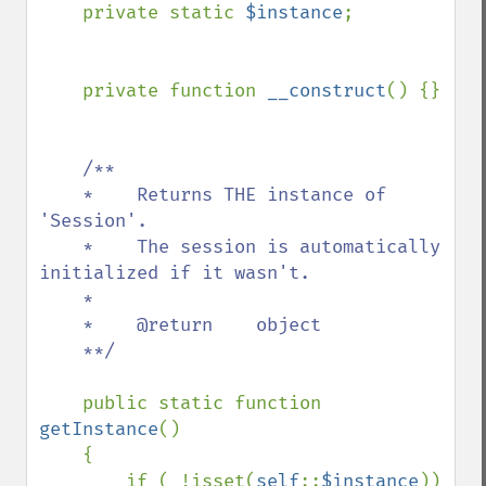
private static 
$instance
;

    private function 
__construct
() {}

/**

    *    Returns THE instance of 
'Session'.

    *    The session is automatically 
initialized if it wasn't.

    *    

    *    @return    object

    **/

public static function 
getInstance
()

    {

        if ( !isset(
self
::
$instance
))
