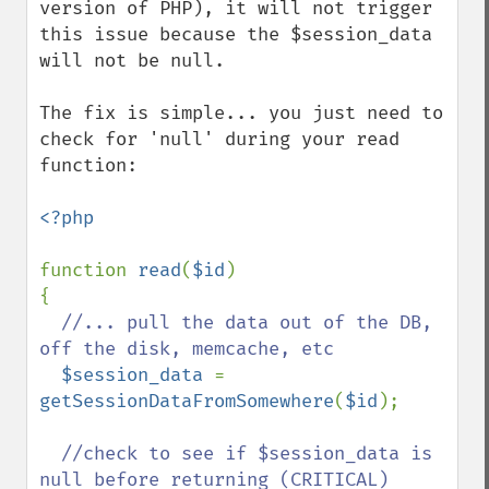
version of PHP), it will not trigger 
this issue because the $session_data 
will not be null.

The fix is simple... you just need to 
check for 'null' during your read 
function:

<?php

function 
read
(
$id
)

{

//... pull the data out of the DB, 
off the disk, memcache, etc

$session_data 
= 
getSessionDataFromSomewhere
(
$id
);

//check to see if $session_data is 
null before returning (CRITICAL)
