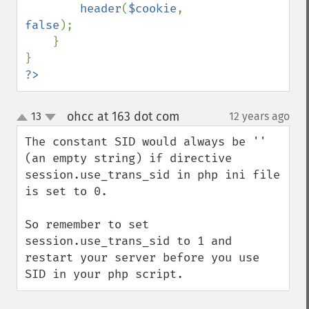
header
(
$cookie
, 
false
);

    }

?>
ohcc at 163 dot com
13
12 years ago
¶
up
down
The constant SID would always be '' 
(an empty string) if directive 
session.use_trans_sid in php ini file 
is set to 0. 

So remember to set 
session.use_trans_sid to 1 and 
restart your server before you use 
SID in your php script.