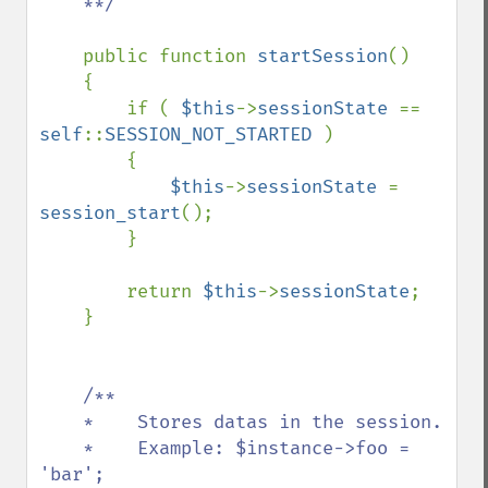
    **/

public function 
startSession
()

    {

        if ( 
$this
->
sessionState 
== 
self
::
SESSION_NOT_STARTED 
)

        {

$this
->
sessionState 
= 
session_start
();

        }

        return 
$this
->
sessionState
;

    }

/**

    *    Stores datas in the session.

    *    Example: $instance->foo = 
'bar';
