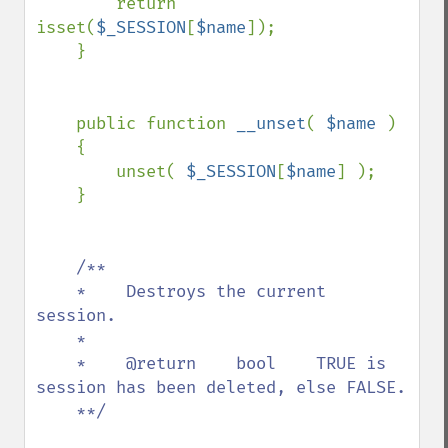
        return 
isset(
$_SESSION
[
$name
]);

    }

    public function 
__unset
( 
$name 
)

    {

        unset( 
$_SESSION
[
$name
] );

    }

/**

    *    Destroys the current 
session.

    *    

    *    @return    bool    TRUE is 
session has been deleted, else FALSE.

    **/
