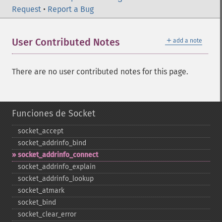
Request
•
Report a Bug
＋
User Contributed Notes
add a note
There are no user contributed notes for this page.
Funciones de Socket
socket_​accept
socket_​addrinfo_​bind
socket_​addrinfo_​connect
socket_​addrinfo_​explain
socket_​addrinfo_​lookup
socket_​atmark
socket_​bind
socket_​clear_​error