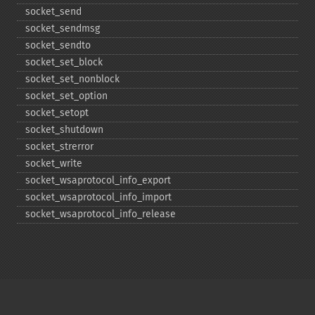
socket_​send
socket_​sendmsg
socket_​sendto
socket_​set_​block
socket_​set_​nonblock
socket_​set_​option
socket_​setopt
socket_​shutdown
socket_​strerror
socket_​write
socket_​wsaprotocol_​info_​export
socket_​wsaprotocol_​info_​import
socket_​wsaprotocol_​info_​release
Copyright © 2001-2026 The PHP Documentation