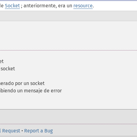
 de
Socket
; anteriormente, era un
resource
.
et
 socket
nerado por un socket
ribiendo un mensaje de error
l Request
•
Report a Bug