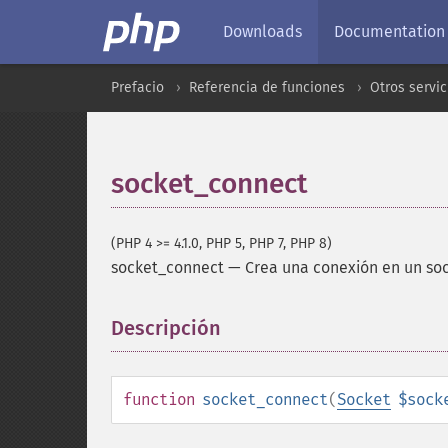
Downloads
Documentation
Prefacio
Referencia de funciones
Otros servic
socket_connect
(PHP 4 >= 4.1.0, PHP 5, PHP 7, PHP 8)
socket_connect
—
Crea una conexión en un so
Descripción
¶
function
socket_connect
(
Socket
$sock