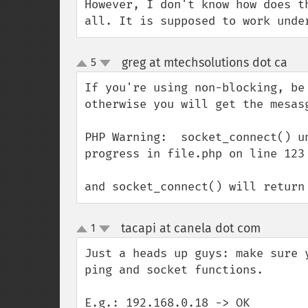
However, I don't know how does t
all. It is supposed to work unde
greg at mtechsolutions dot ca
5
¶
up
down
If you're using non-blocking, be
otherwise you will get the mesasg
PHP Warning:  socket_connect() u
progress in file.php on line 123

and socket_connect() will return
tacapi at canela dot com
1
¶
up
down
Just a heads up guys: make sure 
ping and socket functions.

E.g.: 192.168.0.18 -> OK
