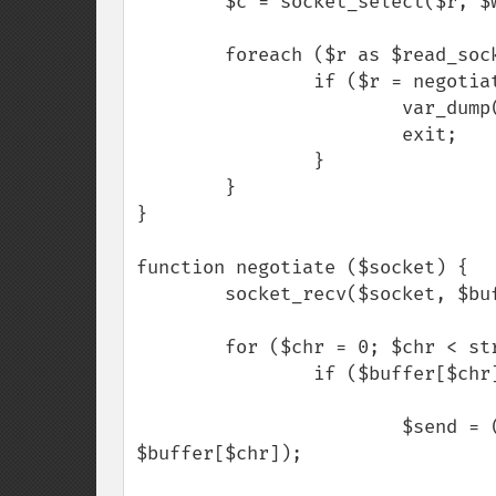
        $c = socket_select($r, $w = NULL, $e = NULL, 5);

        foreach ($r as $read_socket) {

                if ($r = negotiate($read_socket)) {

                        var_dump($r);

                        exit;

                }

        }

}

function negotiate ($socket) {

        socket_recv($socket, $buffer, 1024, 0);

        for ($chr = 0; $chr < strlen($buffer); $chr++) {

                if ($buffer[$chr] == chr(255)) {

                        $send = (isset($send) ? $send . $buffer[$chr] : 
$buffer[$chr]);
