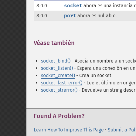
8.0.0
socket
ahora es una instancia
8.0.0
port
ahora es nullable.
Véase también
¶
socket_bind()
- Asocia un nombre a un sock
socket_listen()
- Espera una conexión en un
socket_create()
- Crea un socket
socket_last_error()
- Lee el último error ge
socket_strerror()
- Devuelve un string desc
Found A Problem?
Learn How To Improve This Page
•
Submit a Pul