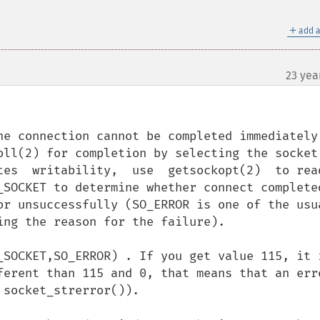
＋
add a
23 yea
e connection cannot be completed immediately. 
oll(2) for completion by selecting the socket 
tes  writability,  use  getsockopt(2)  to read
_SOCKET to determine whether connect completed
or unsuccessfully (SO_ERROR is one of the usua
ng the reason for the failure).

_SOCKET,SO_ERROR) . If you get value 115, it i
ferent than 115 and 0, that means that an erro
socket_strerror()).
