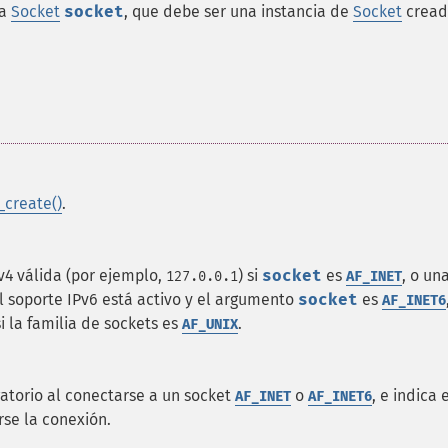
ia
Socket
socket
, que debe ser una instancia de
Socket
cread
_create()
.
v4 válida (por ejemplo,
) si
socket
es
, o un
127.0.0.1
AF_INET
 el soporte IPv6 está activo y el argumento
socket
es
AF_INET6
i la familia de sockets es
.
AF_UNIX
igatorio al conectarse a un socket
o
, e indica 
AF_INET
AF_INET6
rse la conexión.