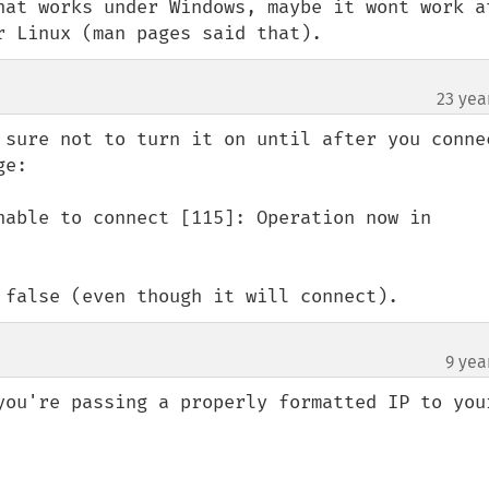
hat works under Windows, maybe it wont work at
r Linux (man pages said that).
23 yea
 sure not to turn it on until after you connec
e:

nable to connect [115]: Operation now in 
 false (even though it will connect).
9 yea
you're passing a properly formatted IP to your