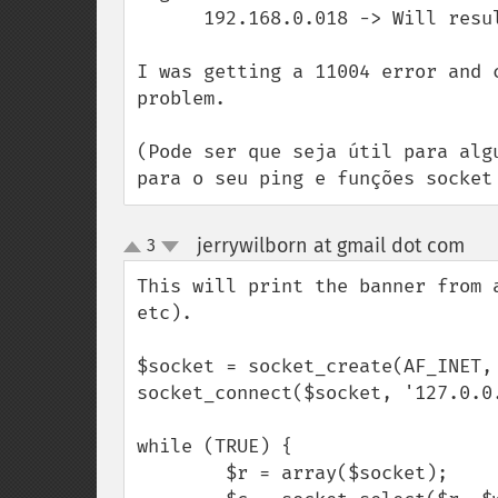
      192.168.0.018 -> Will result in "Unkwown host"

I was getting a 11004 error and 
problem.

(Pode ser que seja útil para alg
para o seu ping e funções socket
jerrywilborn at gmail dot com
3
¶
up
down
This will print the banner from 
etc).

$socket = socket_create(AF_INET, 
socket_connect($socket, '127.0.0.
while (TRUE) {

        $r = array($socket);
