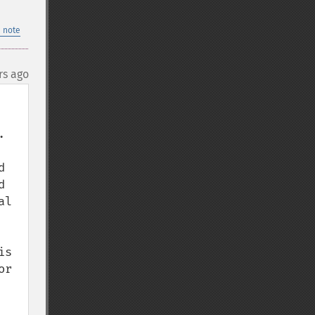
 note
rs ago
 
 
 
l 
s 
r 