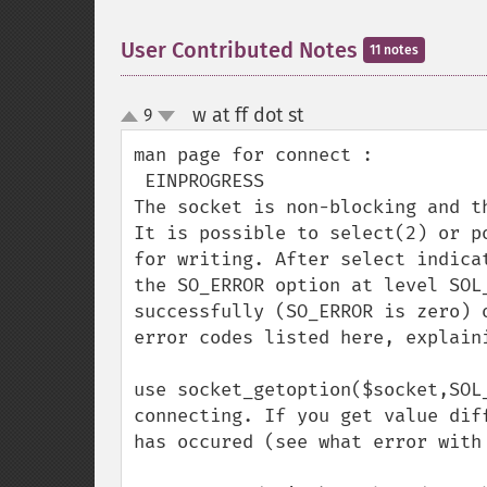
User Contributed Notes
11 notes
w at ff dot st
9
¶
up
down
man page for connect :

 EINPROGRESS

The socket is non-blocking and th
It is possible to select(2) or p
for writing. After select indica
the SO_ERROR option at level SOL
successfully (SO_ERROR is zero) 
error codes listed here, explaini
use socket_getoption($socket,SOL
connecting. If you get value dif
has occured (see what error with 