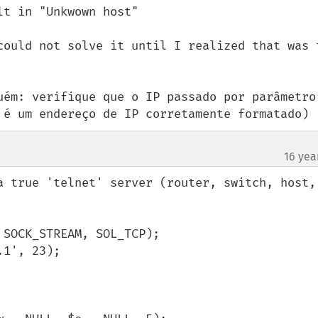
could not solve it until I realized that was t
uém: verifique que o IP passado por parâmetro 
 é um endereço de IP corretamente formatado)
16 yea
a true 'telnet' server (router, switch, host, 
SOCK_STREAM, SOL_TCP);

1', 23);
