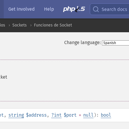
Get Involved
Help
Search docs
ios
Sockets
Funciones de Socket
Change language:
cket
et
,
string
$address
,
?
int
$port
=
null
):
bool