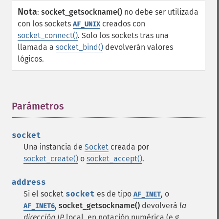
Nota
:
socket_getsockname()
no debe ser utilizada
con los sockets
creados con
AF_UNIX
socket_connect()
. Solo los sockets tras una
llamada a
socket_bind()
devolverán valores
lógicos.
Parámetros
¶
socket
Una instancia de
Socket
creada por
socket_create()
o
socket_accept()
.
address
Si el socket
socket
es de tipo
, o
AF_INET
,
socket_getsockname()
devolverá
la
AF_INET6
dirección IP
local, en notación numérica (e.g.