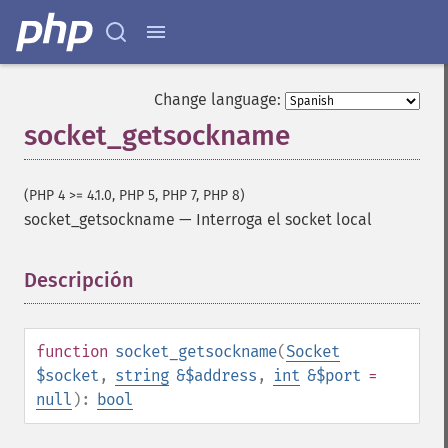
Change language:
socket_getsockname
(PHP 4 >= 4.1.0, PHP 5, PHP 7, PHP 8)
socket_getsockname
—
Interroga el socket local
Descripción
¶
function
socket_getsockname
(
Socket
$socket
,
string
&$address
,
int
&$port
=
null
):
bool