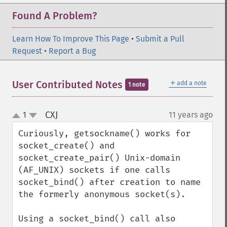
Found A Problem?
Learn How To Improve This Page
•
Submit a Pull
Request
•
Report a Bug
＋
User Contributed Notes
add a note
1 note
CXJ
1
11 years ago
¶
up
down
Curiously, getsockname() works for 
socket_create() and 
socket_create_pair() Unix-domain 
(AF_UNIX) sockets if one calls 
socket_bind() after creation to name 
the formerly anonymous socket(s).  

Using a socket_bind() call also 