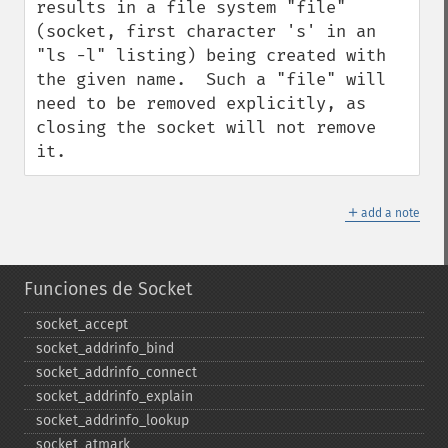
results in a file system "file" 
(socket, first character 's' in an 
"ls -l" listing) being created with 
the given name.  Such a "file" will 
need to be removed explicitly, as 
closing the socket will not remove 
it.
＋
add a note
Funciones de Socket
socket_​accept
socket_​addrinfo_​bind
socket_​addrinfo_​connect
socket_​addrinfo_​explain
socket_​addrinfo_​lookup
socket_​atmark