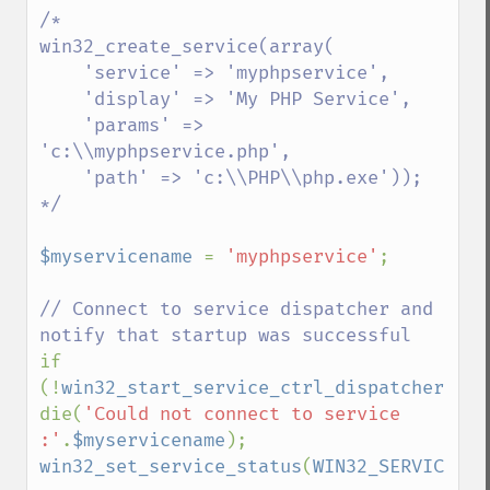
/*

win32_create_service(array(

    'service' => 'myphpservice',

    'display' => 'My PHP Service',

    'params' => 
'c:\\myphpservice.php',

    'path' => 'c:\\PHP\\php.exe'));

*/

$myservicename 
= 
'myphpservice'
;

// Connect to service dispatcher and 
if 
(!
win32_start_service_ctrl_dispatcher
(
$my
die(
'Could not connect to service 
:'
.
$myservicename
win32_set_service_status
(
WIN32_SERVICE_RU