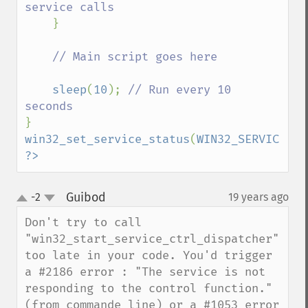
service calls

}

// Main script goes here

sleep
(
10
); 
// Run every 10 
win32_set_service_status
(
WIN32_SERVICE_ST
?>
Guibod
-2
19 years ago
¶
up
down
Don't try to call 
"win32_start_service_ctrl_dispatcher" 
too late in your code. You'd trigger 
a #2186 error : "The service is not 
responding to the control function." 
(from commande line) or a #1053 error 