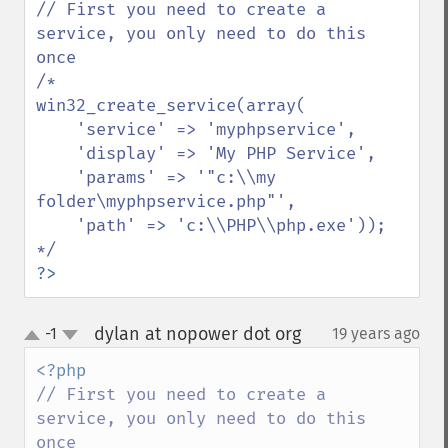
// First you need to create a 
service, you only need to do this 
once

/*

win32_create_service(array(

    'service' => 'myphpservice',

    'display' => 'My PHP Service',

    'params' => '"c:\\my 
folder\myphpservice.php"',

    'path' => 'c:\\PHP\\php.exe'));

?>
dylan at nopower dot org
-1
19 years ago
¶
up
down
// First you need to create a 
service, you only need to do this 
once
