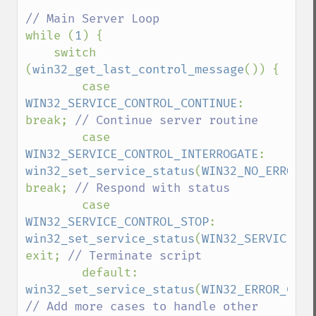
while (
1
) {

    switch 
(
win32_get_last_control_message
()) {

        case 
WIN32_SERVICE_CONTROL_CONTINUE
: 
break; 
// Continue server routine

case 
WIN32_SERVICE_CONTROL_INTERROGATE
: 
win32_set_service_status
(
WIN32_NO_ERROR
); 
break; 
// Respond with status

case 
WIN32_SERVICE_CONTROL_STOP
: 
win32_set_service_status
(
WIN32_SERVICE_ST
exit; 
// Terminate script

default: 
win32_set_service_status
(
WIN32_ERROR_CALL
// Add more cases to handle other 