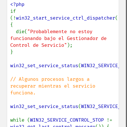
if 
(!
win32_start_service_ctrl_dispatcher
(
'du
{

  die(
"Probablemente no estoy 
funcionando bajo el Gestionador de 
Control de Servicio"
);

}

win32_set_service_status
(
WIN32_SERVICE_ST
// Algunos procesos largos a 
recuperar mientras el servicio 
funciona.

win32_set_service_status
(
WIN32_SERVICE_RU
while (
WIN32_SERVICE_CONTROL_STOP 
!= 
win32_get_last_control_message
()) {
