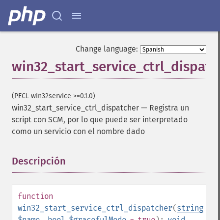
Change language:
win32_start_service_ctrl_dispatc
(PECL win32service >=0.1.0)
win32_start_service_ctrl_dispatcher
—
Registra un
script con SCM, por lo que puede ser interpretado
como un servicio con el nombre dado
Descripción
¶
function
win32_start_service_ctrl_dispatcher
(
string
$name
,
bool
$gracefulMode
= true
):
void