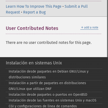
Learn How To Improve This Page
•
Submit a Pull
Request
•
Report a Bug
＋
User Contributed Notes
add a note
There are no user contributed notes for this page.
Instalación en sistemas Unix
Instalación desde paquetes en Debian GNU/Linux y
distribuciones similares
Instalación a partir de paquetes en distribuciones
GNU/Linux que utilizan DNF
Instalación desde paquetes o puertos en OpenBSD
Instalación desde las fuentes en sistemas Unix y macOS
CGI y configuraciones de línea de comandos