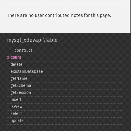
There are no user contributed notes for this page.
mysql_xdevapi\Table
_​_​construct
count
delete
existsInDatabase
getName
getSchema
getSession
insert
isView
select
update