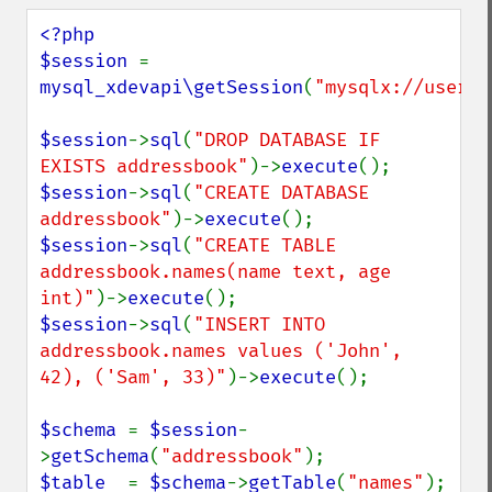
<?php

$session 
= 
mysql_xdevapi\getSession
(
"mysqlx://user:p
$session
->
sql
(
"DROP DATABASE IF 
EXISTS addressbook"
)->
execute
$session
->
sql
(
"CREATE DATABASE 
addressbook"
)->
execute
$session
->
sql
(
"CREATE TABLE 
addressbook.names(name text, age 
int)"
)->
execute
$session
->
sql
(
"INSERT INTO 
addressbook.names values ('John', 
42), ('Sam', 33)"
)->
execute
();

$schema 
= 
$session
-
>
getSchema
(
"addressbook"
$table  
= 
$schema
->
getTable
(
"names"
);
