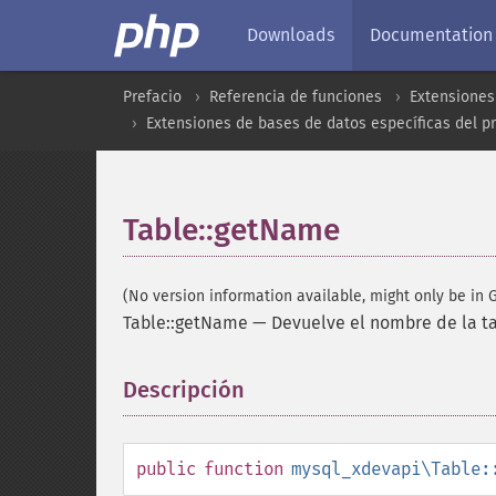
Downloads
Documentation
Prefacio
Referencia de funciones
Extensiones
Extensiones de bases de datos específicas del p
Table::getName
(No version information available, might only be in G
Table::getName
—
Devuelve el nombre de la t
Descripción
¶
public
function
mysql_xdevapi\Table: