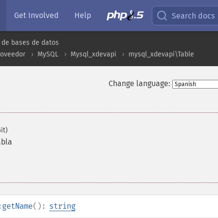
Get Involved
Help
Search docs
 de bases de datos
roveedor
MySQL
Mysql_xdevapi
mysql_xdevapi\Table
Change language:
it)
abla
:getName
():
string