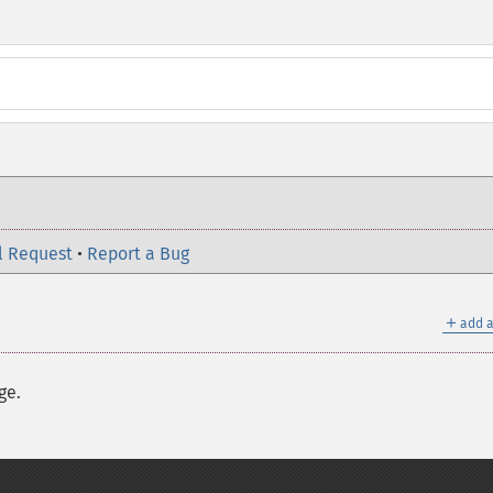
l Request
•
Report a Bug
＋
add a
ge.