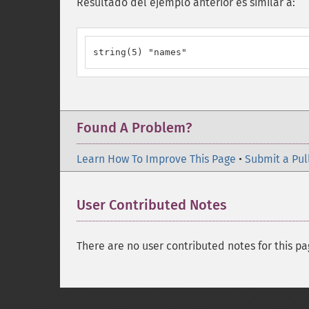
Resultado del ejemplo anterior es similar a:
string(5) "names"
Found A Problem?
Learn How To Improve This Page
•
Submit a Pul
User Contributed Notes
There are no user contributed notes for this pa