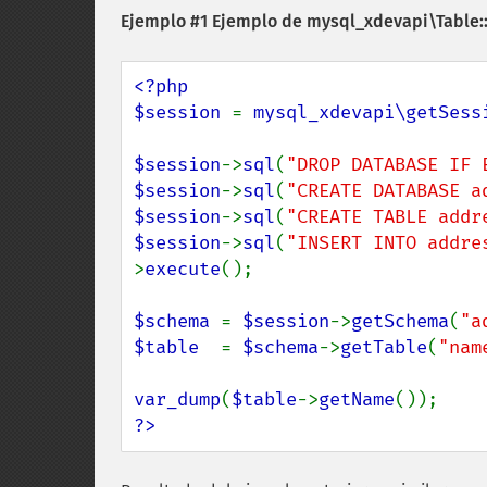
Ejemplo #1 Ejemplo de
mysql_xdevapi\Table:
<?php

$session 
= 
mysql_xdevapi\getSess
$session
->
sql
(
"DROP DATABASE IF 
$session
->
sql
(
"CREATE DATABASE a
$session
->
sql
(
"CREATE TABLE addr
$session
->
sql
(
"INSERT INTO addre
>
execute
();

$schema 
= 
$session
->
getSchema
(
"a
$table  
= 
$schema
->
getTable
(
"nam
var_dump
(
$table
->
getName
?>