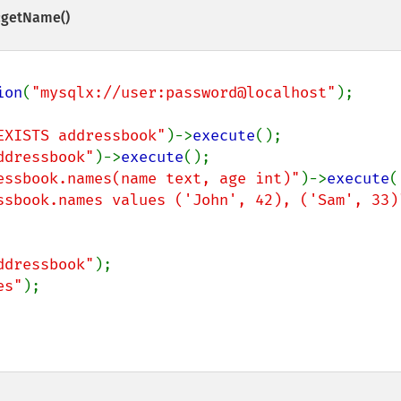
:getName()
ion
(
"mysqlx://user:password@localhost"
);

EXISTS addressbook"
)->
execute
ddressbook"
)->
execute
essbook.names(name text, age int)"
)->
execute
ssbook.names values ('John', 42), ('Sam', 33)
ddressbook"
es"
);
