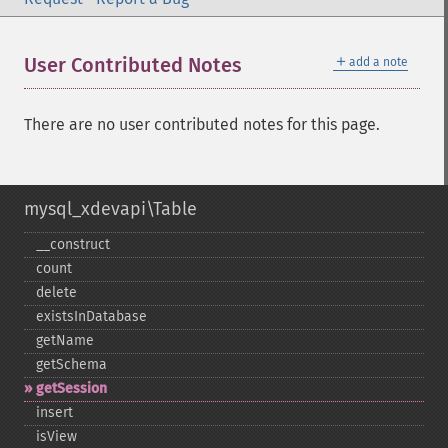
＋
User Contributed Notes
add a note
There are no user contributed notes for this page.
mysql_xdevapi\Table
_​_​construct
count
delete
existsInDatabase
getName
getSchema
getSession
insert
isView