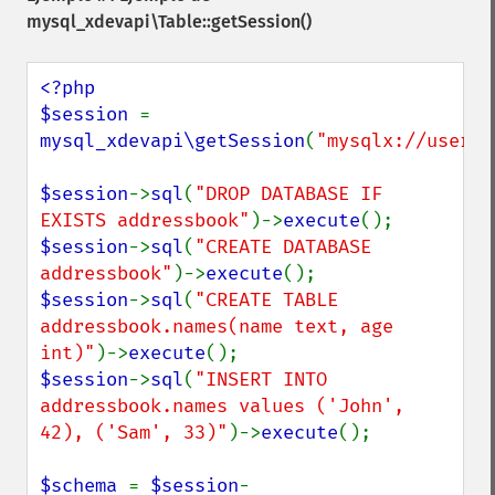
mysql_xdevapi\Table::getSession()
<?php

$session 
= 
mysql_xdevapi\getSession
(
"mysqlx://user:p
$session
->
sql
(
"DROP DATABASE IF 
EXISTS addressbook"
)->
execute
$session
->
sql
(
"CREATE DATABASE 
addressbook"
)->
execute
$session
->
sql
(
"CREATE TABLE 
addressbook.names(name text, age 
int)"
)->
execute
$session
->
sql
(
"INSERT INTO 
addressbook.names values ('John', 
42), ('Sam', 33)"
)->
execute
();

$schema 
= 
$session
-