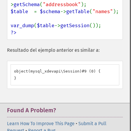
>
getSchema
(
"addressbook"
$table  
= 
$schema
->
getTable
(
"names"
);

var_dump
(
$table
->
getSession
?>
Resultado del ejemplo anterior es similar a:
object(mysql_xdevapi\Session)#9 (0) {

}
Found A Problem?
Learn How To Improve This Page
•
Submit a Pull
Request
•
Report a Bug