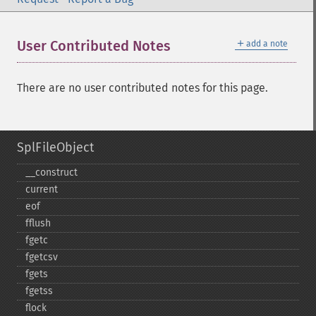
＋
User Contributed Notes
add a note
There are no user contributed notes for this page.
SplFileObject
_​_​construct
current
eof
fflush
fgetc
fgetcsv
fgets
fgetss
flock