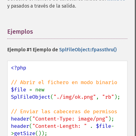
y pasados a través de la salida.
Ejemplos
¶
Ejemplo #1 Ejemplo de
SplFileObject::fpassthru()
<?php

$file 
= new 
SplFileObject
(
"./img/ok.png"
, 
"rb"
);

header
(
"Content-Type: image/png"
header
(
"Content-Length: " 
. 
$file
-
>
getSize
());
