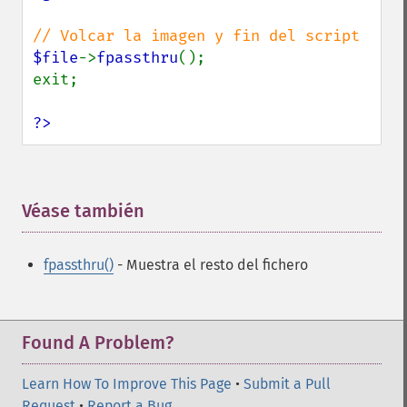
$file
->
fpassthru
();

exit;

?>
Véase también
¶
fpassthru()
- Muestra el resto del fichero
Found A Problem?
Learn How To Improve This Page
•
Submit a Pull
Request
•
Report a Bug