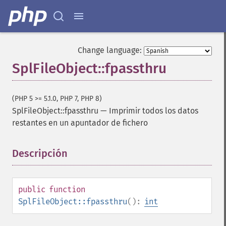
Change language:
SplFileObject::fpassthru
(PHP 5 >= 5.1.0, PHP 7, PHP 8)
SplFileObject::fpassthru
—
Imprimir todos los datos
restantes en un apuntador de fichero
Descripción
¶
public
function
SplFileObject::fpassthru
():
int