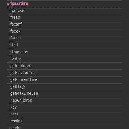
fpassthru
fputcsv
fread
fscanf
fseek
fstat
ftell
ftruncate
fwrite
getChildren
getCsvControl
getCurrentLine
getFlags
getMaxLineLen
hasChildren
key
next
rewind
seek