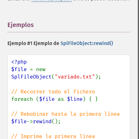
Ejemplos
¶
Ejemplo #1 Ejemplo de
SplFileObject::rewind()
<?php

$file 
= new 
SplFileObject
(
"variado.txt"
);

foreach (
$file 
as 
$line
) { }

$file
->
rewind
();
