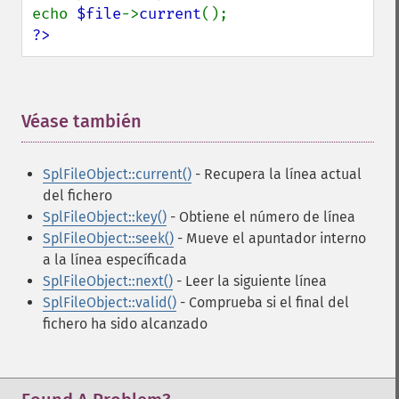
echo 
$file
->
current
?>
Véase también
¶
SplFileObject::current()
- Recupera la línea actual
del fichero
SplFileObject::key()
- Obtiene el número de línea
SplFileObject::seek()
- Mueve el apuntador interno
a la línea específicada
SplFileObject::next()
- Leer la siguiente línea
SplFileObject::valid()
- Comprueba si el final del
fichero ha sido alcanzado