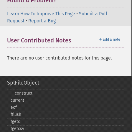
Found A Problem?
Learn How To Improve This Page
•
Submit a Pull
Request
•
Report a Bug
＋
User Contributed Notes
add a note
There are no user contributed notes for this page.
SplFileObject
_​_​construct
current
eof
fflush
fgetc
fgetcsv