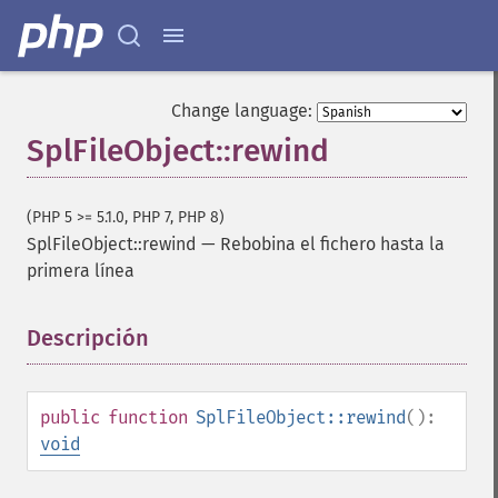
Change language:
SplFileObject::rewind
(PHP 5 >= 5.1.0, PHP 7, PHP 8)
SplFileObject::rewind
—
Rebobina el fichero hasta la
primera línea
Descripción
¶
public
function
SplFileObject::rewind
():
void