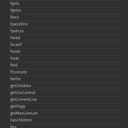
fgets
fgetss
flock
fpassthru
fputcsv
fread
fscanf
fseek
fstat
ftell
ftruncate
fwrite
getChildren
getCsvControl
getCurrentLine
getFlags
getMaxLineLen
hasChildren
key