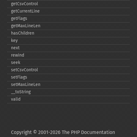
getCsvControl
getCurrentLine
getFlags
getMaxLineLen
hasChildren
key
next
rewind
seek
setCsvControl
setFlags
setMaxLineLen
_​_​toString
valid
Copyright © 2001-2026 The PHP Documentation