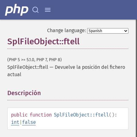
Change language:
SplFileObject::ftell
(PHP 5 >= 5.1.0, PHP 7, PHP 8)
SplFileObject::ftell
—
Devuelve la posición del fichero
actual
Descripción
¶
public
function
SplFileObject::ftell
():
int
|
false