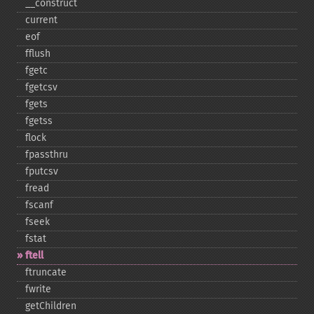
_​_​construct
current
eof
fflush
fgetc
fgetcsv
fgets
fgetss
flock
fpassthru
fputcsv
fread
fscanf
fseek
fstat
ftell
ftruncate
fwrite
getChildren