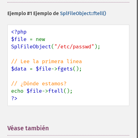
Ejemplo #1 Ejemplo de
SplFileObject::ftell()
<?php

$file 
= new 
SplFileObject
(
"/etc/passwd"
);

$data 
= 
$file
->
fgets
();

echo 
$file
->
ftell
?>
Véase también
¶