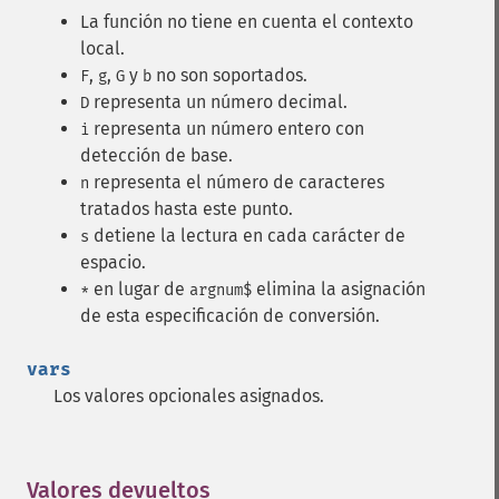
La función no tiene en cuenta el contexto
local.
,
,
y
no son soportados.
F
g
G
b
representa un número decimal.
D
representa un número entero con
i
detección de base.
representa el número de caracteres
n
tratados hasta este punto.
detiene la lectura en cada carácter de
s
espacio.
en lugar de
elimina la asignación
*
argnum$
de esta especificación de conversión.
vars
Los valores opcionales asignados.
Valores devueltos
¶