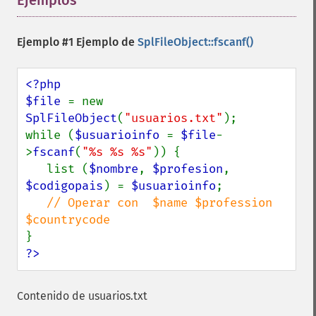
Ejemplos
¶
Ejemplo #1 Ejemplo de
SplFileObject::fscanf()
<?php

$file 
= new 
SplFileObject
(
"usuarios.txt"
);

while (
$usuarioinfo 
= 
$file
-
>
fscanf
(
"%s %s %s"
)) {

   list (
$nombre
, 
$profesion
, 
$codigopais
) = 
$usuarioinfo
;

// Operar con  $name $profession 
?>
Contenido de usuarios.txt