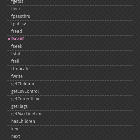
fgetss
flock
fpassthru
fputcsv
fread
fscanf
fseek
fstat
ftell
ftruncate
fwrite
getChildren
getCsvControl
getCurrentLine
getFlags
getMaxLineLen
hasChildren
key
next