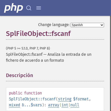
Change language:
SplFileObject::fscanf
(PHP 5 >= 5.1.0, PHP 7, PHP 8)
SplFileObject::fscanf
—
Analiza la entrada de un
fichero de acuerdo a un formato
Descripción
¶
public
function
SplFileObject::fscanf
(
string
$format
,
mixed
&...$vars
):
array
|
int
|
null